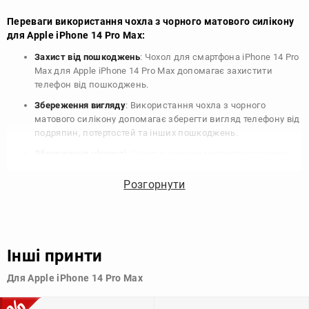
Переваги використання чохла з чорного матового силікону
для Apple iPhone 14 Pro Max:
Захист від пошкоджень
: Чохол для смартфона iPhone 14 Pro
Max для Apple iPhone 14 Pro Max допомагає захистити
телефон від пошкоджень.
Збереження вигляду
: Використання чохла з чорного
матового силікону допомагає зберегти вигляд телефону від
подряпин, потертостей та інших пошкоджень.
Збереження цінності
: Чохол з чорного матового силікону
для Apple iPhone 14 Pro Max допомагає зберегти цінність
вашого телефону, що особливо важливо для людей, які
Розгорнути
планують продати свій пристрій в майбутньому.
Варіативність дизайну
: Наявність великого вибору чохлів
для Apple iPhone 14 Pro Max з чорного матового силікону
дозволяє підібрати той, що найбільше відповідає вашому
Інші принти
стилю та особистому смаку.
Для Apple iPhone 14 Pro Max
Узагалі, чохол для телефону - це дуже корисний аксесуар, який
допомагає захистити ваш пристрій, зберегти його цінність і
додати зручності в користуванні.