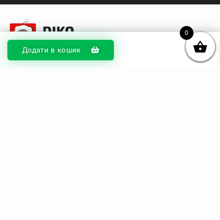
0
Додати в кошик
© DIKOcase 2026
ФОП Карпенко Альона Андріївна
Розділи
Про компанію
Доставка та оплата
Обмін та повернення
Блог
Купити чохли з чорного силікону