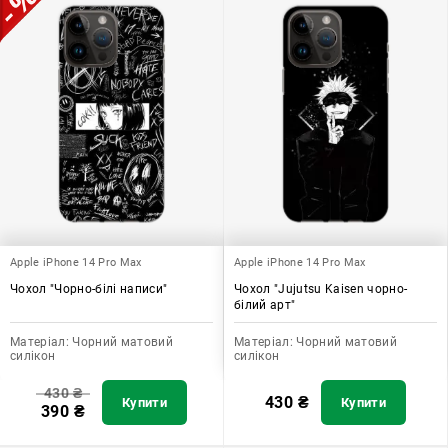
Apple iPhone 14 Pro Max
Apple iPhone 14 Pro Max
Чохол "Чорно-білі написи"
Чохол "Jujutsu Kaisen чорно-
білий арт"
Матеріал:
Чорний матовий
Матеріал:
Чорний матовий
силікон
силікон
430
₴
430
₴
Купити
Купити
390
₴