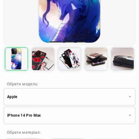
Обрати модель:
Apple
Xiaomi
Samsung
Apple
iPhone 14 Pro Max
Huawei
Oppo
Realme
TECNO
ZTE
OnePlus
Google
Обрати матеріал:
Doogee
Infinix
Sony