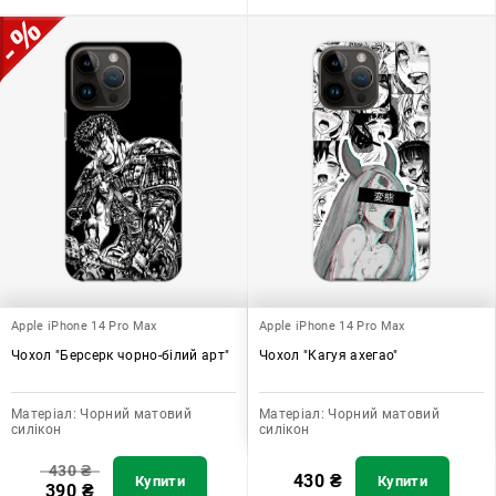
Apple iPhone 14 Pro Max
Apple iPhone 14 Pro Max
Чохол "Берсерк чорно-білий арт"
Чохол "Кагуя ахегао"
Матеріал:
Чорний матовий
Матеріал:
Чорний матовий
силікон
силікон
430
₴
430
₴
Купити
Купити
390
₴