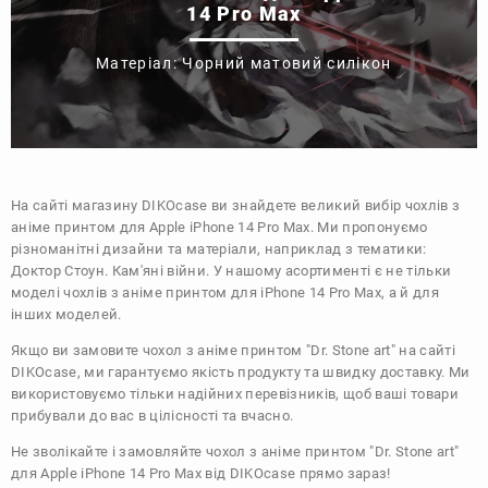
14 Pro Max
Матеріал: Чорний матовий силікон
На сайті магазину
DIKOcase
ви знайдете великий вибір чохлів з
аніме принтом для Apple iPhone 14 Pro Max. Ми пропонуємо
різноманітні дизайни та матеріали, наприклад з тематики:
Доктор Стоун. Кам'яні війни
. У нашому асортименті є не тільки
моделі чохлів з аніме принтом для iPhone 14 Pro Max, а й для
інших моделей.
Якщо ви замовите чохол з аніме принтом "Dr. Stone art" на сайті
DIKOcase, ми гарантуємо якість продукту та швидку доставку. Ми
використовуємо тільки надійних перевізників, щоб ваші товари
прибували до вас в цілісності та вчасно.
Не зволікайте і замовляйте чохол з аніме принтом "Dr. Stone art"
для Apple iPhone 14 Pro Max від DIKOcase прямо зараз!