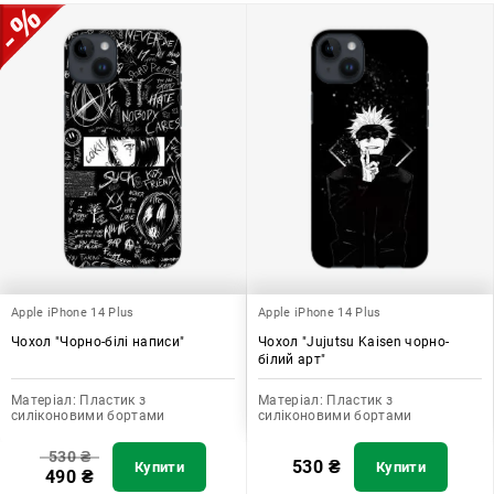
допомагає захистити ваш пристрій, зберегти його цінність і
додати зручності в користуванні.
Apple iPhone 14 Plus
Apple iPhone 14 Plus
Чохол "Чорно-білі написи"
Чохол "Jujutsu Kaisen чорно-
білий арт"
Матеріал:
Пластик з
Матеріал:
Пластик з
силіконовими бортами
силіконовими бортами
530
₴
530
₴
Купити
Купити
490
₴