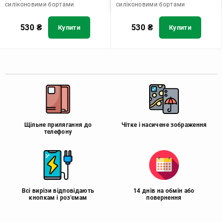
силіконовими бортами
силіконовими бортами
530
₴
530
₴
Купити
Купити
Щільне прилягання до
Чітке і насичене зображення
телефону
Всі вирізи відповідають
14 днів на обмін або
кнопкам і роз'ємам
повернення