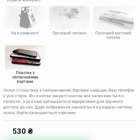
Doogee
Infinix
Sony
Motorola
Не в наявності
Прозорий силікон
Прозорий матовий
силікон
Пластик з
силіконовими
бортами
Чохол з пластику з силіконовими бортами захищає Ваш телефон
з усіх сторін. Всі кнопки закриті чохлом але натискаються з
легкістю, а роз'єми залишаються відкритими для зручного
доступу до них. Друк зображення наноситься на задню частину
чохла, борти залишаються чорними.
530
₴