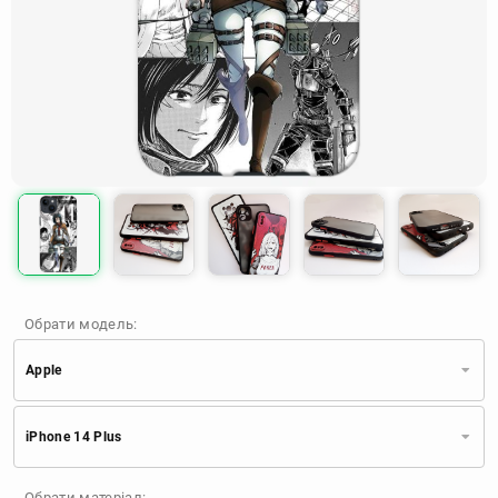
Обрати модель:
Apple
Xiaomi
Samsung
Apple
iPhone 14 Plus
Huawei
Oppo
Realme
TECNO
ZTE
OnePlus
Google
Обрати матеріал: