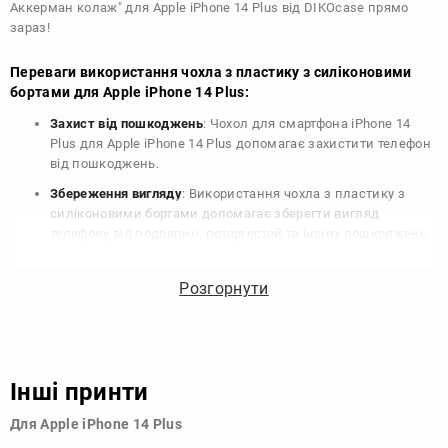
Аккерман колаж" для Apple iPhone 14 Plus від DIKOcase прямо
зараз!
Переваги використання чохла з пластику з силіконовими
бортами для Apple iPhone 14 Plus:
Захист від пошкоджень
: Чохол для смартфона iPhone 14
Plus для Apple iPhone 14 Plus допомагає захистити телефон
від пошкоджень.
Збереження вигляду
: Використання чохла з пластику з
силіконовими бортами допомагає зберегти вигляд
телефону від подряпин, потертостей та інших пошкоджень.
Збереження цінності
: Чохол з пластику з силіконовими
бортами для Apple iPhone 14 Plus допомагає зберегти
Розгорнути
цінність вашого телефону, що особливо важливо для
людей, які планують продати свій пристрій в майбутньому.
Варіативність дизайну
: Наявність великого вибору чохлів
для Apple iPhone 14 Plus з пластику з силіконовими
Інші принти
бортами дозволяє підібрати той, що найбільше відповідає
вашому стилю та особистому смаку.
Для Apple iPhone 14 Plus
Узагалі, чохол для телефону - це дуже корисний аксесуар, який