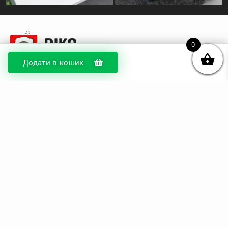
0
Додати в кошик
© DIKOcase 2026
ФОП Карпенко Альона Андріївна
Розділи
Про компанію
Доставка та оплата
Обмін та повернення
Блог