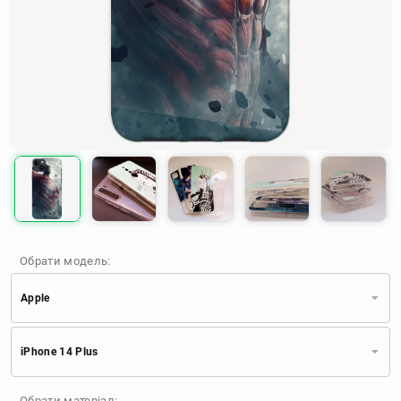
Обрати модель:
Apple
Xiaomi
Samsung
Apple
iPhone 14 Plus
Huawei
Oppo
Realme
TECNO
ZTE
OnePlus
Google
Обрати матеріал: