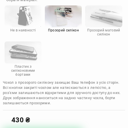
Doogee
Infinix
Sony
Motorola
Не в наявності
Прозорий силікон
Прозорий матовий
силікон
Пластик з
силіконовими
бортами
Чохол з прозорого силікону захищає Ваш телефон з усіх сторін.
Всі кнопки закриті чохлом але натискаються з легкістю, а
роз'єми залишаються відкритими для зручного доступу до них.
Друк зображення наноситься на задню частину чохла, борти
залишаються прозорими.
430
₴