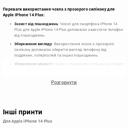
Переваги використання чохла з прозорого силікону для
Apple iPhone 14 Plus:
Захист від пошкоджень
: Чохол для смартфона iPhone 14
Plus для Apple iPhone 14 Plus допомагає захистити телефон
від пошкоджень.
Збереження вигляду
: Використання чохла з прозорого
силікону допомагає зберегти вигляд телефону від
подряпин, потертостей та інших пошкоджень.
Збереження цінності
: Чохол з прозорого силікону для Apple
iPhone 14 Plus допомагає зберегти цінність вашого
телефону, що особливо важливо для людей, які планують
продати свій пристрій в майбутньому.
Розгорнути
Варіативність дизайну
: Наявність великого вибору чохлів
для Apple iPhone 14 Plus з прозорого силікону дозволяє
підібрати той, що найбільше відповідає вашому стилю та
особистому смаку.
Інші принти
Узагалі, чохол для телефону - це дуже корисний аксесуар, який
Для Apple iPhone 14 Plus
допомагає захистити ваш пристрій, зберегти його цінність і
додати зручності в користуванні.