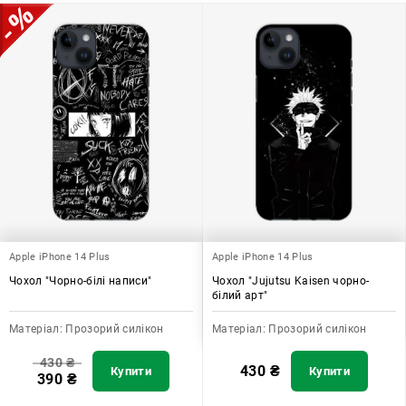
Apple iPhone 14 Plus
Apple iPhone 14 Plus
Чохол "Чорно-білі написи"
Чохол "Jujutsu Kaisen чорно-
білий арт"
Матеріал:
Прозорий силікон
Матеріал:
Прозорий силікон
430
₴
430
₴
Купити
Купити
390
₴