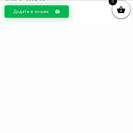
0
Додати в кошик
© DIKOcase 2026
ФОП Карпенко Альона Андріївна
Розділи
Про компанію
Доставка та оплата
Обмін та повернення
Блог
Купити чохли з чорного силікону
Купити чохли з термопластику
Купити чохли з прозорого силікону