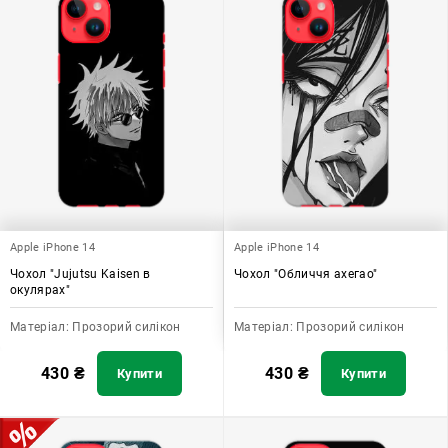
Apple iPhone 14
Apple iPhone 14
Чохол "Jujutsu Kaisen в
Чохол "Обличчя ахегао"
окулярах"
Матеріал:
Прозорий силікон
Матеріал:
Прозорий силікон
430
₴
430
₴
Купити
Купити