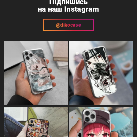
Підпишись
на наш Instagram
@dikocase