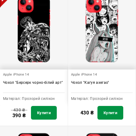
Apple iPhone 14
Apple iPhone 14
Чохол "Берсерк чорно-білий арт"
Чохол "Кагуя ахегао"
Матеріал:
Прозорий силікон
Матеріал:
Прозорий силікон
430
₴
430
₴
Купити
Купити
390
₴