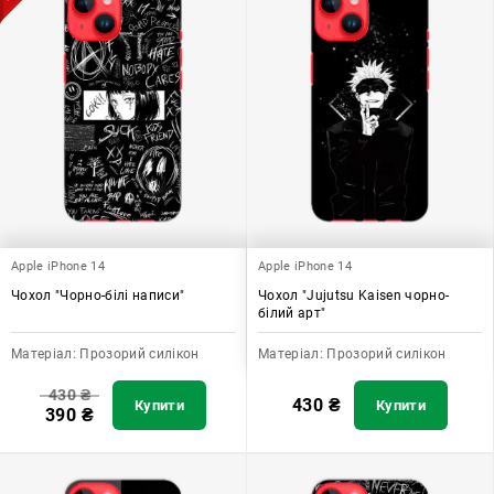
Apple iPhone 14
Apple iPhone 14
Чохол "Чорно-білі написи"
Чохол "Jujutsu Kaisen чорно-
білий арт"
Матеріал:
Прозорий силікон
Матеріал:
Прозорий силікон
430
₴
430
₴
Купити
Купити
390
₴