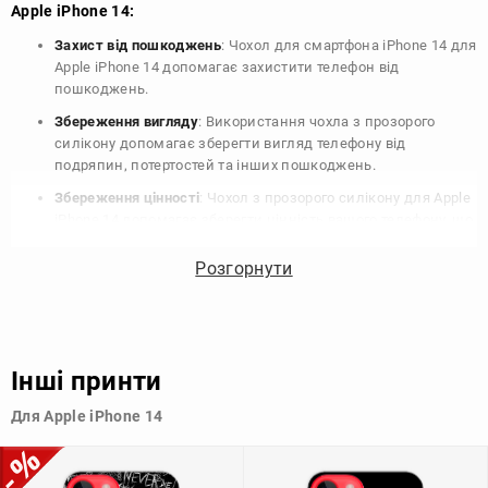
Apple iPhone 14:
Захист від пошкоджень
: Чохол для смартфона iPhone 14 для
Apple iPhone 14 допомагає захистити телефон від
пошкоджень.
Збереження вигляду
: Використання чохла з прозорого
силікону допомагає зберегти вигляд телефону від
подряпин, потертостей та інших пошкоджень.
Збереження цінності
: Чохол з прозорого силікону для Apple
iPhone 14 допомагає зберегти цінність вашого телефону, що
особливо важливо для людей, які планують продати свій
пристрій в майбутньому.
Розгорнути
Варіативність дизайну
: Наявність великого вибору чохлів
для Apple iPhone 14 з прозорого силікону дозволяє
підібрати той, що найбільше відповідає вашому стилю та
особистому смаку.
Інші принти
Узагалі, чохол для телефону - це дуже корисний аксесуар, який
Для Apple iPhone 14
допомагає захистити ваш пристрій, зберегти його цінність і
додати зручності в користуванні.