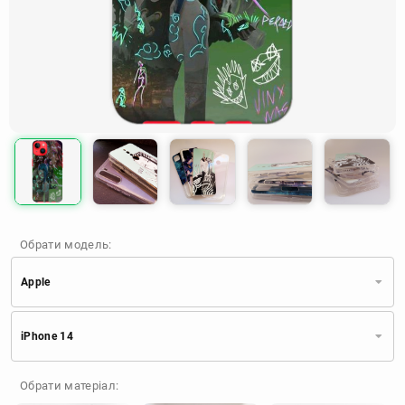
Обрати модель:
Apple
Xiaomi
Samsung
Apple
iPhone 14
Huawei
Oppo
Realme
TECNO
ZTE
OnePlus
Google
Обрати матеріал:
Doogee
Infinix
Sony