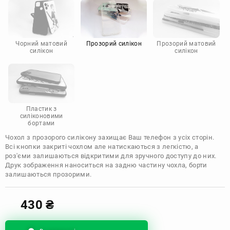
Motorola
Чорний матовий
Прозорий силікон
Прозорий матовий
силікон
силікон
Пластик з
силіконовими
бортами
Чохол з прозорого силікону захищає Ваш телефон з усіх сторін.
Всі кнопки закриті чохлом але натискаються з легкістю, а
роз'єми залишаються відкритими для зручного доступу до них.
Друк зображення наноситься на задню частину чохла, борти
залишаються прозорими.
430
₴