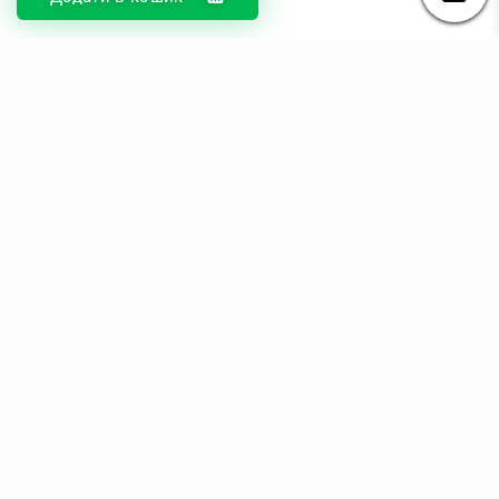
© DIKOcase 2026
ФОП Карпенко Альона Андріївна
Розділи
Про компанію
Доставка та оплата
Обмін та повернення
Блог
Купити чохли з чорного силікону
Купити чохли з термопластику
Купити чохли з прозорого силікону
Аніме чохли - Міста