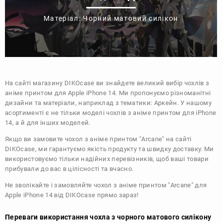
Матеріал: Чорний матовий силікон
На сайті магазину
DIKOcase
ви знайдете великий вибір чохлів з
аніме принтом для Apple iPhone 14. Ми пропонуємо різноманітні
дизайни та матеріали, наприклад з тематики:
Аркейн
. У нашому
асортименті є не тільки моделі чохлів з аніме принтом для iPhone
14, а й для інших моделей.
Якщо ви замовите чохол з аніме принтом "Arcane" на сайті
DIKOcase, ми гарантуємо якість продукту та швидку доставку. Ми
використовуємо тільки надійних перевізників, щоб ваші товари
прибували до вас в цілісності та вчасно.
Не зволікайте і замовляйте чохол з аніме принтом "Arcane" для
Apple iPhone 14 від DIKOcase прямо зараз!
Переваги використання чохла з чорного матового силікону