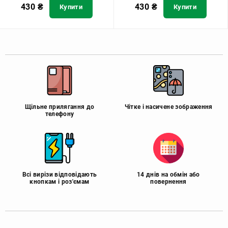
430
₴
430
₴
Купити
Купити
Щільне прилягання до
Чітке і насичене зображення
телефону
Всі вирізи відповідають
14 днів на обмін або
кнопкам і роз'ємам
повернення