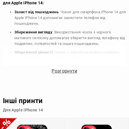
для Apple iPhone 14:
Захист від пошкоджень
: Чохол для смартфона iPhone 14 для
Apple iPhone 14 допомагає захистити телефон від
пошкоджень.
Збереження вигляду
: Використання чохла з чорного
матового силікону допомагає зберегти вигляд телефону від
подряпин, потертостей та інших пошкоджень.
Збереження цінності
: Чохол з чорного матового силікону
для Apple iPhone 14 допомагає зберегти цінність вашого
телефону, що особливо важливо для людей, які планують
продати свій пристрій в майбутньому.
Розгорнути
Варіативність дизайну
: Наявність великого вибору чохлів
для Apple iPhone 14 з чорного матового силікону дозволяє
підібрати той, що найбільше відповідає вашому стилю та
особистому смаку.
Інші принти
Узагалі, чохол для телефону - це дуже корисний аксесуар, який
Для Apple iPhone 14
допомагає захистити ваш пристрій, зберегти його цінність і
додати зручності в користуванні.