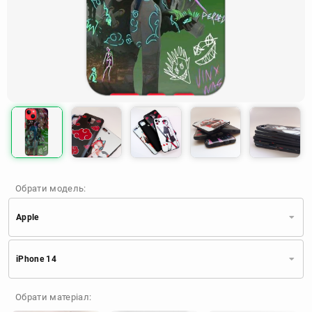
Обрати модель:
Apple
Xiaomi
Samsung
Apple
iPhone 14
Huawei
Oppo
Realme
TECNO
ZTE
OnePlus
Google
Обрати матеріал:
Doogee
Infinix
Sony