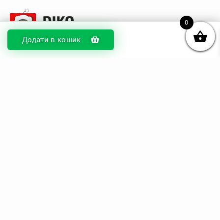
0
Додати в кошик
© DIKOcase 2026
ФОП Карпенко Альона Андріївна
Розділи
Про компанію
Доставка та оплата
Обмін та повернення
Блог
Купити чохли з чорного силікону