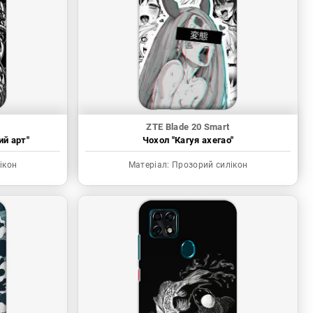
ZTE Blade 20 Smart
ий арт"
Чохол "Кагуя ахегао"
ікон
Матеріал:
Прозорий силікон