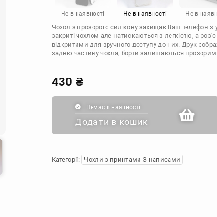
Infinix
Sony
Motorola
Не в наявності
Не в наявності
Не в наявн
Чохол з прозорого силікону захищає Ваш телефон з ус
закриті чохлом але натискаються з легкістю, а роз
відкритими для зручного доступу до них. Друк зобр
задню частину чохла, борти залишаються прозорим
430
₴
Немає в наявності
Додати в кошик
Категорії:
Чохли з принтами З написами