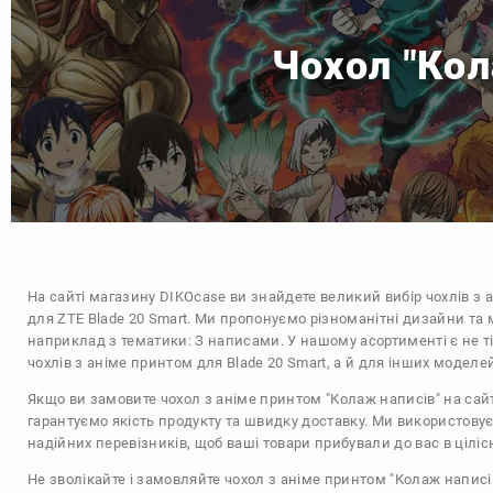
Чохол "Кол
На сайті магазину
DIKOcase
ви знайдете великий вибір чохлів з 
для ZTE Blade 20 Smart. Ми пропонуємо різноманітні дизайни та 
наприклад з тематики:
З написами
. У нашому асортименті є не 
чохлів з аніме принтом для Blade 20 Smart, а й для інших моделе
Якщо ви замовите чохол з аніме принтом "Колаж написів" на сай
гарантуємо якість продукту та швидку доставку. Ми використову
надійних перевізників, щоб ваші товари прибували до вас в цілісн
Не зволікайте і замовляйте чохол з аніме принтом "Колаж написі