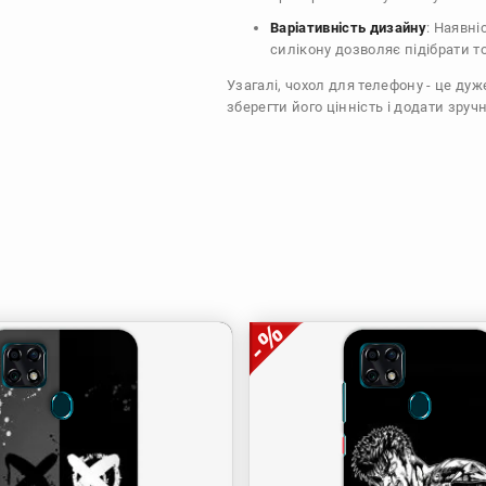
Варіативність дизайну
: Наявні
силікону дозволяє підібрати т
Узагалі, чохол для телефону - це ду
зберегти його цінність і додати зручн