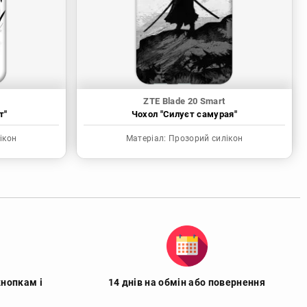
ZTE Blade 20 Smart
т"
Чохол "Силуєт самурая"
ікон
Матеріал:
Прозорий силікон
кнопкам і
14 днів на обмін або повернення