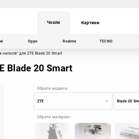
Чохли
Картини
ei
Oppo
Realme
TECNO
ж написів"
для ZTE Blade 20 Smart
E Blade 20 Smart
Обрати модель:
ZTE
Blade 20 Sm
Xiaomi
Samsung
Обрати матеріал:
Apple
Huawei
Oppo
Realme
TECNO
ZTE
OnePlus
Google
Doogee