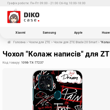
Графік роботи:
Пн-Пт 09:00 - 21:00 Сб-Нд 10:00-18:00
Xiaomi
Samsung
Apple
Huaw
Головна
Чохли для
ZTE
Чохли для ZTE
Blade 20 Smart
"Кола
Чохол "Колаж написів" для ZT
Код товару:
1098-TX-77237