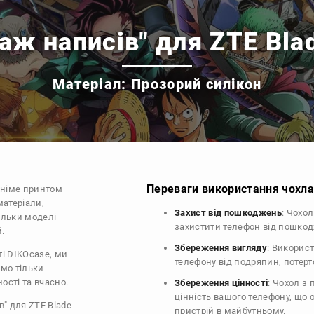
аж написів" для ZTE Bla
Матеріал: Прозорий силікон
Переваги використання чохла 
аніме принтом
матеріали,
Захист від пошкоджень
: Чохо
тільки моделі
захистити телефон від пошко
й.
Збереження вигляду
: Викорис
ті DIKOcase, ми
телефону від подряпин, потер
ємо тільки
ості та вчасно.
Збереження цінності
: Чохол з
цінність вашого телефону, що
в" для ZTE Blade
пристрій в майбутньому.