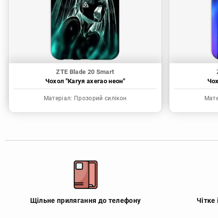
ZTE Blade 20 Smart
Чохол "Кагуя ахегао неон"
Чох
Матеріал:
Прозорий силікон
Мате
Щільне прилягання до телефону
Чітке