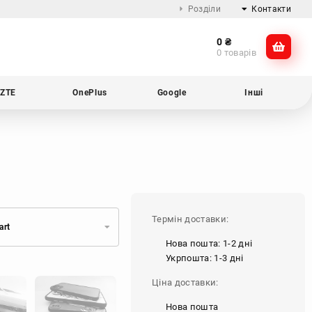
Розділи
Контакти
0
₴
Про компанію
@dikocase
0 товарів
Доставка та оплата
@dikocase
Обмін та повернення
ZTE
OnePlus
Google
Інші
Блог
Термін доставки:
art
Нова пошта: 1-2 дні
Укрпошта: 1-3 дні
Ціна доставки:
Нова пошта