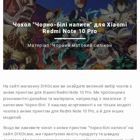
Чохол "Чорно-білі написи" для Xiaomi
Redmi Note 10 Pro
Матеріал: Чорний матовий силікон
На сайті магазину
DIKOcase
ви знайдете великий вибір чохлів з
аніме принтом для Xiaomi Redmi Note 10 Pro. Ми пропонуємо
різноманітні дизайни та матеріали, наприклад з тематики:
З
написами
Чорно-білі
. У нашому асортименті є не тільки моделі
чохлів з аніме принтом для Redmi Note 10 Pro, а й для інших
моделей.
Якщо ви замовите чохол з аніме принтом "Чорно-білі написи" на
сайті DIKOcase, ми гарантуємо якість продукту та швидку