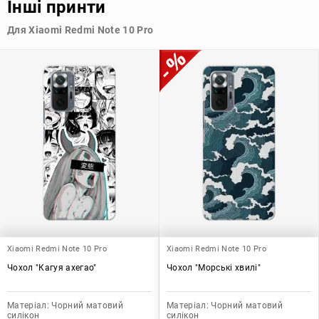
Інші принти
стилю та особистому смаку.
Для Xiaomi Redmi Note 10 Pro
Узагалі, чохол для телефону - це дуже корисний аксесуар, який
допомагає захистити ваш пристрій, зберегти його цінність і
додати зручності в користуванні.
Xiaomi Redmi Note 10 Pro
Xiaomi Redmi Note 10 Pro
Чохол "Кагуя ахегао"
Чохол "Морські хвилі"
Матеріал:
Чорний матовий
Матеріал:
Чорний матовий
силікон
силікон