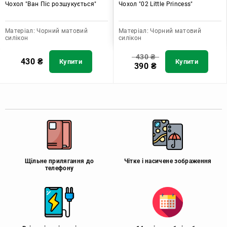
Чохол "Ван Піс розшукується"
Чохол "02 Little Princess"
Матеріал:
Чорний матовий
Матеріал:
Чорний матовий
силікон
силікон
430
₴
430
₴
Купити
Купити
390
₴
Щільне прилягання до
Чітке і насичене зображення
телефону