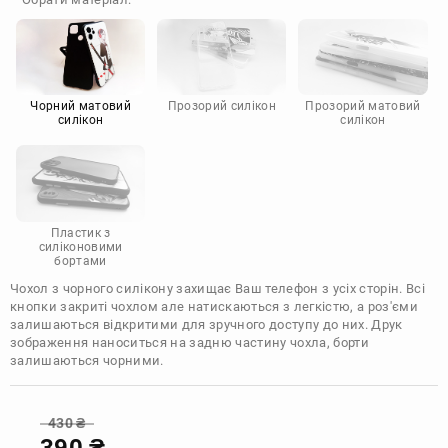
Doogee
Infinix
Sony
Motorola
Чорний матовий
Прозорий силікон
Прозорий матовий
силікон
силікон
Пластик з
силіконовими
бортами
Чохол з чорного силікону захищає Ваш телефон з усіх сторін. Всі
кнопки закриті чохлом але натискаються з легкістю, а роз'єми
залишаються відкритими для зручного доступу до них. Друк
зображення наноситься на задню частину чохла, борти
залишаються чорними.
430
₴
390
₴