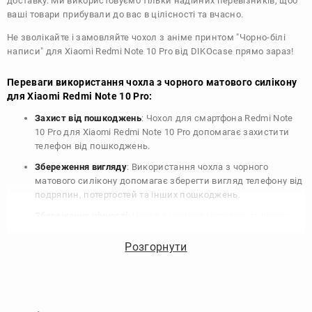
доставку. Ми використовуємо тільки надійних перевізників, щоб
ваші товари прибували до вас в цілісності та вчасно.
Не зволікайте і замовляйте чохол з аніме принтом "Чорно-білі
написи" для Xiaomi Redmi Note 10 Pro від DIKOcase прямо зараз!
Переваги використання чохла з чорного матового силікону
для Xiaomi Redmi Note 10 Pro:
Захист від пошкоджень
: Чохол для смартфона Redmi Note
10 Pro для Xiaomi Redmi Note 10 Pro допомагає захистити
телефон від пошкоджень.
Збереження вигляду
: Використання чохла з чорного
матового силікону допомагає зберегти вигляд телефону від
подряпин, потертостей та інших пошкоджень.
Збереження цінності
: Чохол з чорного матового силікону
для Xiaomi Redmi Note 10 Pro допомагає зберегти цінність
вашого телефону, що особливо важливо для людей, які
Розгорнути
планують продати свій пристрій в майбутньому.
Варіативність дизайну
: Наявність великого вибору чохлів
для Xiaomi Redmi Note 10 Pro з чорного матового силікону
дозволяє підібрати той, що найбільше відповідає вашому