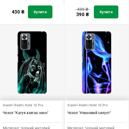
430
₴
430
₴
Купити
Купити
390
₴
Xiaomi Redmi Note 10 Pro
Xiaomi Redmi Note 10 Pro
Чохол "Кагуя ахегао неон"
Чохол "Неоновий силуєт"
Матеріал:
Чорний матовий
Матеріал:
Чорний матовий