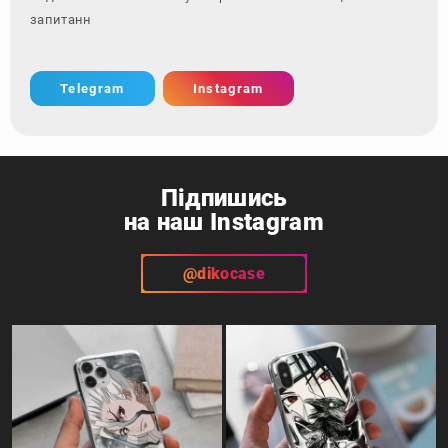
запитання - зверніт
Telegram
Instagram
Підпишись
на наш Instagram
@dikocase