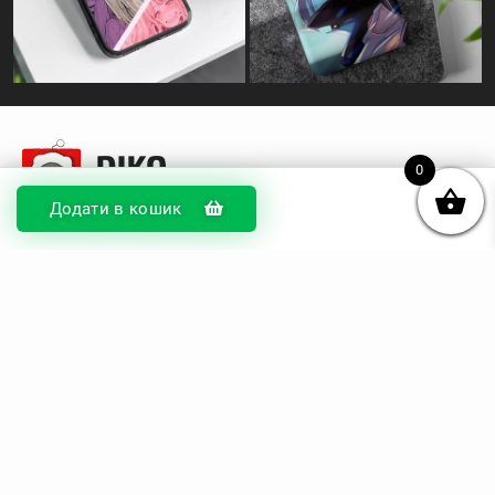
0
Додати в кошик
© DIKOcase 2026
ФОП Карпенко Альона Андріївна
Розділи
Про компанію
Доставка та оплата