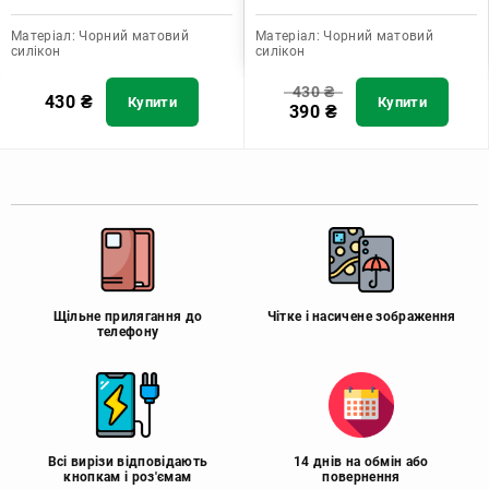
Матеріал:
Чорний матовий
Матеріал:
Чорний матовий
силікон
силікон
430
₴
430
₴
Купити
Купити
390
₴
Щільне прилягання до
Чітке і насичене зображення
телефону
Всі вирізи відповідають
14 днів на обмін або
кнопкам і роз'ємам
повернення