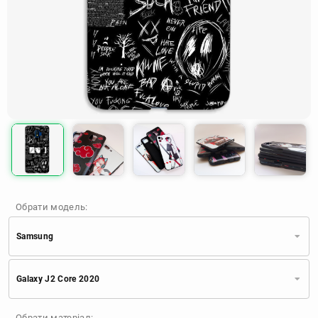
Обрати модель:
Samsung
Xiaomi
Samsung
Apple
Galaxy J2 Core 2020
Huawei
Oppo
Realme
TECNO
ZTE
OnePlus
Google
Обрати матеріал: