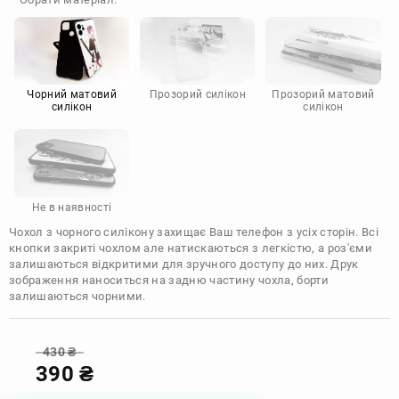
Doogee
Infinix
Sony
Motorola
Чорний матовий
Прозорий силікон
Прозорий матовий
силікон
силікон
Не в наявності
Чохол з чорного силікону захищає Ваш телефон з усіх сторін. Всі
кнопки закриті чохлом але натискаються з легкістю, а роз'єми
залишаються відкритими для зручного доступу до них. Друк
зображення наноситься на задню частину чохла, борти
залишаються чорними.
430
₴
390
₴