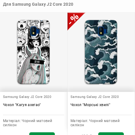
вашому стилю та особистому смаку.
Для Samsung Galaxy J2 Core 2020
Узагалі, чохол для телефону - це дуже корисний аксесуар, який
допомагає захистити ваш пристрій, зберегти його цінність і
додати зручності в користуванні.
Samsung Galaxy J2 Core 2020
Samsung Galaxy J2 Core 2020
Чохол "Кагуя ахегао"
Чохол "Морські хвилі"
Матеріал:
Чорний матовий
Матеріал:
Чорний матовий
силікон
силікон