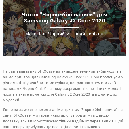
Чохол "Чорно-білі написи" для
Samsung Galaxy J2 Core 2020
Матеріал: Чорний матовий силікон
На сайті магазину
DIKOcase
ви знайдете великий вибір чохлів з
аніме принтом для Samsung Galaxy J2 Core 2020. Ми пропонуємо
різноманітні дизайни та матеріали, наприклад з тематики:
З
написами
Чорно-білі
. У нашому асортименті є не тільки моделі
чохлів з аніме принтом для Galaxy J2 Core 2020, а й для інших
моделей.
Якщо ви замовите чохол з аніме принтом "Чорно-білі написи" на
сайті DIKOcase, ми гарантуємо якість продукту та швидку
доставку. Ми використовуємо тільки надійних перевізників, щоб
ваші товари прибували до вас в цілісності та вчасно.