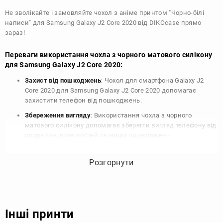
Не зволікайте і замовляйте чохол з аніме принтом "Чорно-білі
написи" для Samsung Galaxy J2 Core 2020 від DIKOcase прямо
зараз!
Переваги використання чохла з чорного матового силікону
для Samsung Galaxy J2 Core 2020:
Захист від пошкоджень
: Чохол для смартфона Galaxy J2
Core 2020 для Samsung Galaxy J2 Core 2020 допомагає
захистити телефон від пошкоджень.
Збереження вигляду
: Використання чохла з чорного
матового силікону допомагає зберегти вигляд телефону від
подряпин, потертостей та інших пошкоджень.
Збереження цінності
: Чохол з чорного матового силікону
для Samsung Galaxy J2 Core 2020 допомагає зберегти
Розгорнути
цінність вашого телефону, що особливо важливо для
людей, які планують продати свій пристрій в майбутньому.
Варіативність дизайну
: Наявність великого вибору чохлів
для Samsung Galaxy J2 Core 2020 з чорного матового
Інші принти
силікону дозволяє підібрати той, що найбільше відповідає