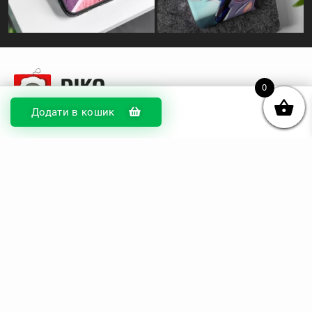
0
Додати в кошик
© DIKOcase 2026
ФОП Карпенко Альона Андріївна
Розділи
Про компанію
Доставка та оплата
Обмін та повернення