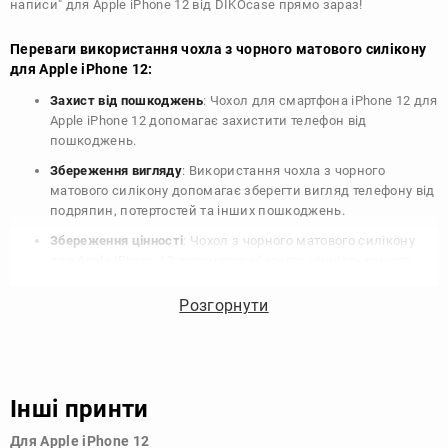
написи" для Apple iPhone 12 від DIKOcase прямо зараз!
Переваги використання чохла з чорного матового силікону
для Apple iPhone 12:
Захист від пошкоджень
: Чохол для смартфона iPhone 12 для
Apple iPhone 12 допомагає захистити телефон від
пошкоджень.
Збереження вигляду
: Використання чохла з чорного
матового силікону допомагає зберегти вигляд телефону від
подряпин, потертостей та інших пошкоджень.
Збереження цінності
: Чохол з чорного матового силікону
для Apple iPhone 12 допомагає зберегти цінність вашого
телефону, що особливо важливо для людей, які планують
продати свій пристрій в майбутньому.
Розгорнути
Варіативність дизайну
: Наявність великого вибору чохлів
для Apple iPhone 12 з чорного матового силікону дозволяє
підібрати той, що найбільше відповідає вашому стилю та
особистому смаку.
Інші принти
Узагалі, чохол для телефону - це дуже корисний аксесуар, який
Для Apple iPhone 12
допомагає захистити ваш пристрій, зберегти його цінність і