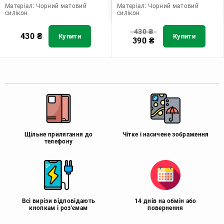
Матеріал:
Чорний матовий
Матеріал:
Чорний матовий
силікон
силікон
430
₴
430
₴
Купити
Купити
390
₴
Щільне прилягання до
Чітке і насичене зображення
телефону
Всі вирізи відповідають
14 днів на обмін або
кнопкам і роз'ємам
повернення