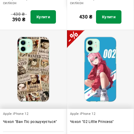
силікон
силікон
430
₴
430
₴
Купити
Купити
390
₴
Apple iPhone 12
Apple iPhone 12
Чохол "Ван Піс розшукується"
Чохол "02 Little Princess"