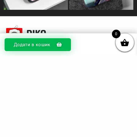
0
Додати в кошик
© DIKOcase 2026
ФОП Карпенко Альона Андріївна
Розділи
Про компанію
Доставка та оплата
Обмін та повернення