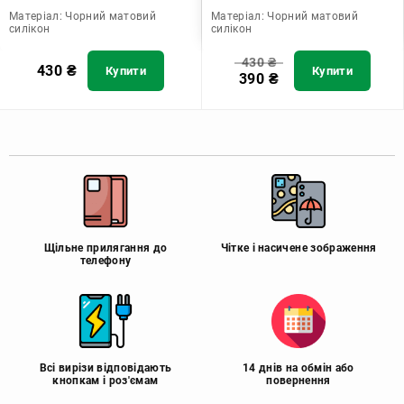
Матеріал:
Чорний матовий
Матеріал:
Чорний матовий
силікон
силікон
430
₴
430
₴
Купити
Купити
390
₴
Щільне прилягання до
Чітке і насичене зображення
телефону
Всі вирізи відповідають
14 днів на обмін або
кнопкам і роз'ємам
повернення