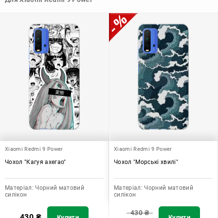
допомагає захистити ваш пристрій, зберегти його цінність і
додати зручності в користуванні.
Xiaomi Redmi 9 Power
Xiaomi Redmi 9 Power
Чохол "Кагуя ахегао"
Чохол "Морські хвилі"
Матеріал:
Чорний матовий
Матеріал:
Чорний матовий
силікон
силікон
430
₴
430
₴
Купити
Купити