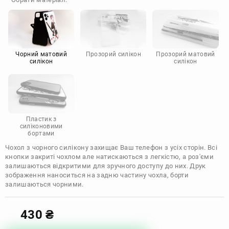
Doogee
Infinix
Sony
Motorola
Чорний матовий
Прозорий силікон
Прозорий матовий
силікон
силікон
Пластик з
силіконовими
бортами
Чохол з чорного силікону захищає Ваш телефон з усіх сторін. Всі
кнопки закриті чохлом але натискаються з легкістю, а роз'єми
залишаються відкритими для зручного доступу до них. Друк
зображення наноситься на задню частину чохла, борти
залишаються чорними.
430
₴