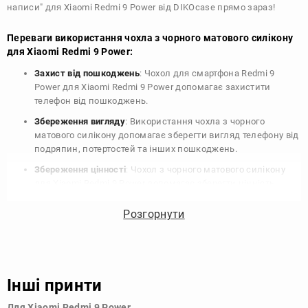
написи" для Xiaomi Redmi 9 Power від DIKOcase прямо зараз!
Переваги використання чохла з чорного матового силікону
для Xiaomi Redmi 9 Power:
Захист від пошкоджень
: Чохол для смартфона Redmi 9
Power для Xiaomi Redmi 9 Power допомагає захистити
телефон від пошкоджень.
Збереження вигляду
: Використання чохла з чорного
матового силікону допомагає зберегти вигляд телефону від
подряпин, потертостей та інших пошкоджень.
Збереження цінності
: Чохол з чорного матового силікону
для Xiaomi Redmi 9 Power допомагає зберегти цінність
вашого телефону, що особливо важливо для людей, які
планують продати свій пристрій в майбутньому.
Розгорнути
Варіативність дизайну
: Наявність великого вибору чохлів
для Xiaomi Redmi 9 Power з чорного матового силікону
дозволяє підібрати той, що найбільше відповідає вашому
стилю та особистому смаку.
Інші принти
Узагалі, чохол для телефону - це дуже корисний аксесуар, який
Для Xiaomi Redmi 9 Power