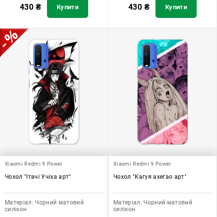
430
₴
430
₴
Купити
Купити
Xiaomi Redmi 9 Power
Xiaomi Redmi 9 Power
Чохол "Ітачі Учіха арт"
Чохол "Кагуя ахегао арт"
Матеріал:
Чорний матовий
Матеріал:
Чорний матовий
силікон
силікон