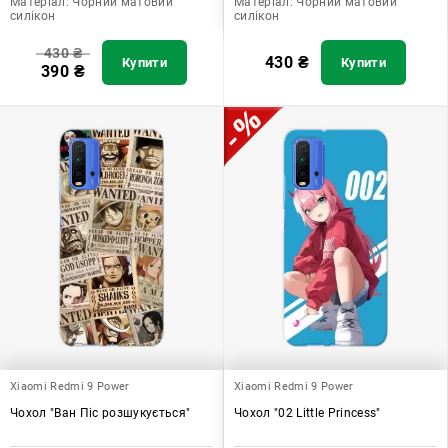
Матеріал:
Чорний матовий
Матеріал:
Чорний матовий
силікон
силікон
430
₴
430
₴
Купити
Купити
390
₴
Xiaomi Redmi 9 Power
Xiaomi Redmi 9 Power
Чохол "Ван Піс розшукується"
Чохол "02 Little Princess"