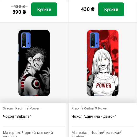
430
₴
430
₴
Купити
Купити
390
₴
Xiaomi Redmi 9 Power
Xiaomi Redmi 9 Power
Чохол "Sukuna"
Чохол "Дівчина - демон"
Матеріал:
Чорний матовий
Матеріал:
Чорний матовий
силікон
силікон