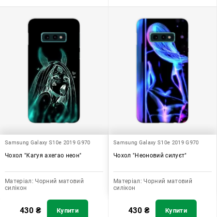
Samsung Galaxy S10e 2019 G970
Samsung Galaxy S10e 2019 G970
Чохол "Кагуя ахегао неон"
Чохол "Неоновий силуєт"
Матеріал:
Чорний матовий
Матеріал:
Чорний матовий
силікон
силікон
430
₴
430
₴
Купити
Купити