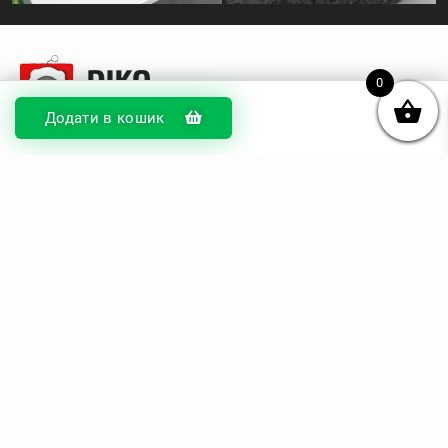
0
Додати в кошик
© DIKOcase 2026
ФОП Карпенко Альона Андріївна
Розділи
Про компанію
Доставка та оплата
Обмін та повернення
Блог