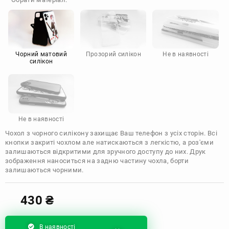
Doogee
Infinix
Sony
Motorola
Чорний матовий
Прозорий силікон
Не в наявності
силікон
Не в наявності
Чохол з чорного силікону захищає Ваш телефон з усіх сторін. Всі
кнопки закриті чохлом але натискаються з легкістю, а роз'єми
залишаються відкритими для зручного доступу до них. Друк
зображення наноситься на задню частину чохла, борти
залишаються чорними.
430
₴
В наявності