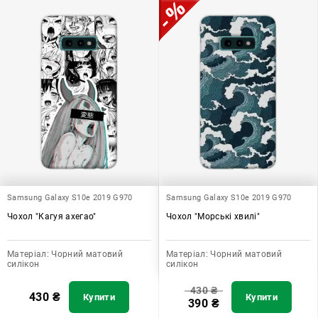
допомагає захистити ваш пристрій, зберегти його цінність і
додати зручності в користуванні.
Samsung Galaxy S10e 2019 G970
Samsung Galaxy S10e 2019 G970
Чохол "Кагуя ахегао"
Чохол "Морські хвилі"
Матеріал:
Чорний матовий
Матеріал:
Чорний матовий
силікон
силікон
430
₴
430
₴
Купити
Купити
390
₴