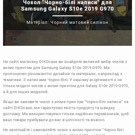
Чохол "Чорно-білі написи" для
Samsung Galaxy S10e 2019 G970
Матеріал: Чорний матовий силікон
На сайті магазину
DIKOcase
ви знайдете великий вибір чохлів з
аніме принтом для Samsung Galaxy S10e 2019 G970. Ми
пропонуємо різноманітні дизайни та матеріали, наприклад з
тематики:
З написами
Чорно-білі
. У нашому асортименті є не
тільки моделі чохлів з аніме принтом для Galaxy S10e 2019 G970,
а й для інших моделей.
Якщо ви замовите чохол з аніме принтом "Чорно-білі написи" на
сайті DIKOcase, ми гарантуємо якість продукту та швидку
доставку. Ми використовуємо тільки надійних перевізників, щоб
ваші товари прибували до вас в цілісності та вчасно.
Не зволікайте і замовляйте чохол з аніме принтом "Чорно-білі