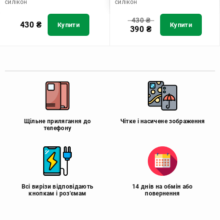
силікон
силікон
430
₴
430
₴
Купити
Купити
390
₴
Щільне прилягання до
Чітке і насичене зображення
телефону
Всі вирізи відповідають
14 днів на обмін або
кнопкам і роз'ємам
повернення