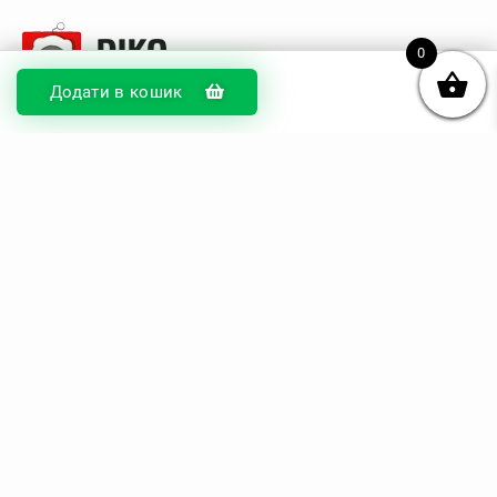
0
Додати в кошик
© DIKOcase 2026
ФОП Карпенко Альона Андріївна
Розділи
Про компанію
Доставка та оплата
Обмін та повернення
Блог
Купити чохли з чорного силікону