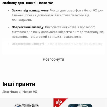
силікону для Huawei Honor 9X:
Захист від пошкоджень
: Чохол для смартфона Honor 9X для
Huawei Honor 9X допомагає захистити телефон від
пошкоджень.
Збереження вигляду
: Використання чохла з прозорого
матового силікону допомагає зберегти вигляд телефону від
подряпин, потертостей та інших пошкоджень.
Збереження цінності
: Чохол з прозорого матового силікону
для Huawei Honor 9X допомагає зберегти цінність вашого
телефону, що особливо важливо для людей, які планують
продати свій пристрій в майбутньому.
Розгорнути
Варіативність дизайну
: Наявність великого вибору чохлів
для Huawei Honor 9X з прозорого матового силікону
дозволяє підібрати той, що найбільше відповідає вашому
стилю та особистому смаку.
Інші принти
Узагалі, чохол для телефону - це дуже корисний аксесуар, який
Для Huawei Honor 9X
допомагає захистити ваш пристрій, зберегти його цінність і
додати зручності в користуванні.