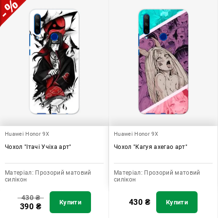
Huawei Honor 9X
Huawei Honor 9X
Чохол "Ітачі Учіха арт"
Чохол "Кагуя ахегао арт"
Матеріал:
Прозорий матовий
Матеріал:
Прозорий матовий
силікон
силікон
430
₴
430
₴
Купити
Купити
390
₴