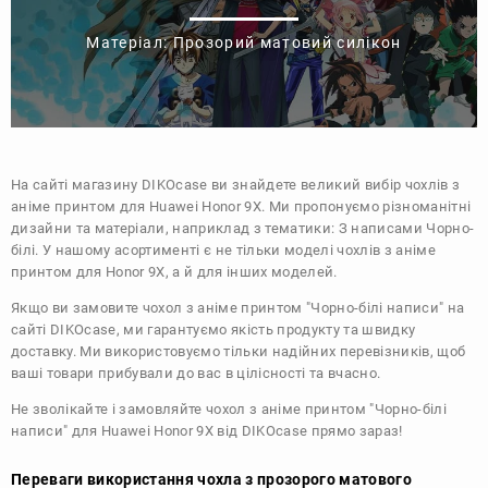
Матеріал: Прозорий матовий силікон
На сайті магазину
DIKOcase
ви знайдете великий вибір чохлів з
аніме принтом для Huawei Honor 9X. Ми пропонуємо різноманітні
дизайни та матеріали, наприклад з тематики:
З написами
Чорно-
білі
. У нашому асортименті є не тільки моделі чохлів з аніме
принтом для Honor 9X, а й для інших моделей.
Якщо ви замовите чохол з аніме принтом "Чорно-білі написи" на
сайті DIKOcase, ми гарантуємо якість продукту та швидку
доставку. Ми використовуємо тільки надійних перевізників, щоб
ваші товари прибували до вас в цілісності та вчасно.
Не зволікайте і замовляйте чохол з аніме принтом "Чорно-білі
написи" для Huawei Honor 9X від DIKOcase прямо зараз!
Переваги використання чохла з прозорого матового