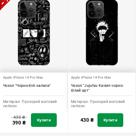
Apple iPhone 14 Pro Max
Apple iPhone 14 Pro Max
Чохол "Чорно-білі написи"
Чохол "Jujutsu Kaisen чорно-
білий арт"
Матеріал:
Прозорий матовий
Матеріал:
Прозорий матовий
силікон
силікон
430
₴
430
₴
Купити
Купити
390
₴