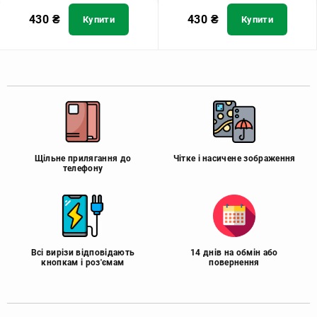
430
₴
430
₴
Купити
Купити
Щільне прилягання до
Чітке і насичене зображення
телефону
Всі вирізи відповідають
14 днів на обмін або
кнопкам і роз'ємам
повернення