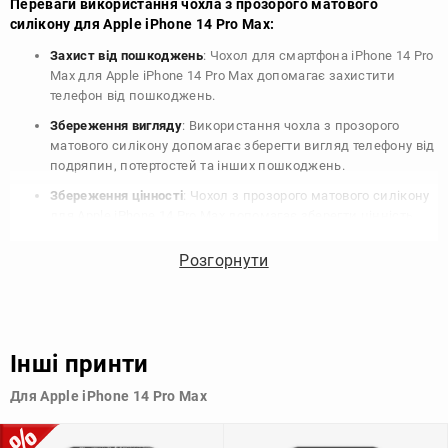
Переваги використання чохла з прозорого матового
силікону для Apple iPhone 14 Pro Max:
Захист від пошкоджень
: Чохол для смартфона iPhone 14 Pro
Max для Apple iPhone 14 Pro Max допомагає захистити
телефон від пошкоджень.
Збереження вигляду
: Використання чохла з прозорого
матового силікону допомагає зберегти вигляд телефону від
подряпин, потертостей та інших пошкоджень.
Збереження цінності
: Чохол з прозорого матового силікону
для Apple iPhone 14 Pro Max допомагає зберегти цінність
вашого телефону, що особливо важливо для людей, які
планують продати свій пристрій в майбутньому.
Розгорнути
Варіативність дизайну
: Наявність великого вибору чохлів
для Apple iPhone 14 Pro Max з прозорого матового силікону
дозволяє підібрати той, що найбільше відповідає вашому
стилю та особистому смаку.
Інші принти
Узагалі, чохол для телефону - це дуже корисний аксесуар, який
Для Apple iPhone 14 Pro Max
допомагає захистити ваш пристрій, зберегти його цінність і
додати зручності в користуванні.