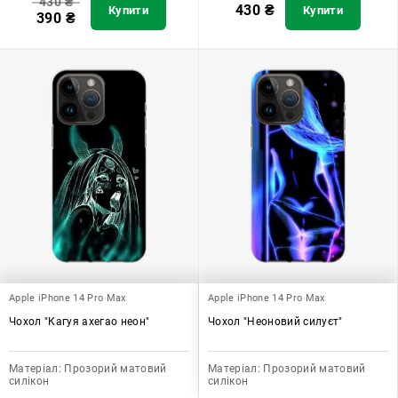
430
₴
430
₴
Купити
Купити
390
₴
Apple iPhone 14 Pro Max
Apple iPhone 14 Pro Max
Чохол "Кагуя ахегао неон"
Чохол "Неоновий силуєт"
Матеріал:
Прозорий матовий
Матеріал:
Прозорий матовий
силікон
силікон