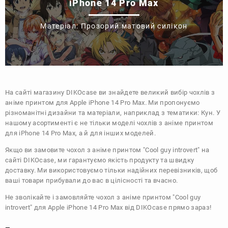
iPhone 14 Pro Max
Матеріал: Прозорий матовий силікон
На сайті магазину
DIKOcase
ви знайдете великий вибір чохлів з
аніме принтом для Apple iPhone 14 Pro Max. Ми пропонуємо
різноманітні дизайни та матеріали, наприклад з тематики:
Кун
. У
нашому асортименті є не тільки моделі чохлів з аніме принтом
для iPhone 14 Pro Max, а й для інших моделей.
Якщо ви замовите чохол з аніме принтом "Сool guy introvert" на
сайті DIKOcase, ми гарантуємо якість продукту та швидку
доставку. Ми використовуємо тільки надійних перевізників, щоб
ваші товари прибували до вас в цілісності та вчасно.
Не зволікайте і замовляйте чохол з аніме принтом "Сool guy
introvert" для Apple iPhone 14 Pro Max від DIKOcase прямо зараз!