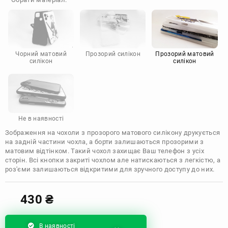
Doogee
Infinix
Sony
Motorola
Чорний матовий
Прозорий силікон
Прозорий матовий
силікон
силікон
Не в наявності
Зображення на чохоли з прозорого матового силікону друкується
на задній частини чохла, а борти залишаються прозорими з
матовим відтінком. Такий чохол захищає Ваш телефон з усіх
сторін. Всі кнопки закриті чохлом але натискаються з легкістю, а
роз'єми залишаються відкритими для зручного доступу до них.
430
₴
В наявності