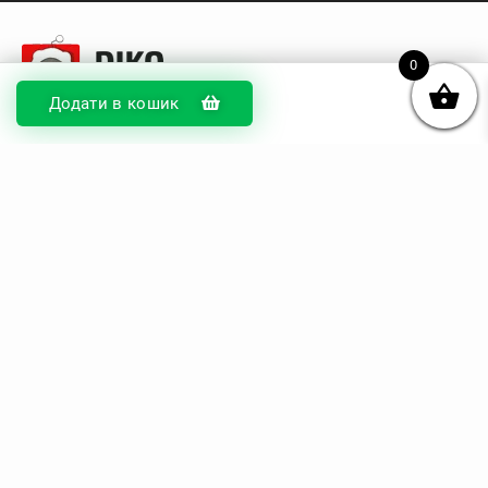
0
Додати в кошик
© DIKOcase 2026
ФОП Карпенко Альона Андріївна
Розділи
Про компанію
Доставка та оплата
Обмін та повернення
Блог
Купити чохли з чорного силікону