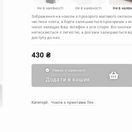
Infinix
Sony
Motorola
Не в наявності
Не в наявності
Не в наявн
Зображення на чохоли з прозорого матового силікон
частини чохла, а борти залишаються прозорими з м
чохол захищає Ваш телефон з усіх сторін. Всі кнопки
натискаються з легкістю, а роз'єми залишаються в
доступу до них.
430
₴
Немає в наявності
Додати в кошик
Категорії:
Чохли з принтами Тян