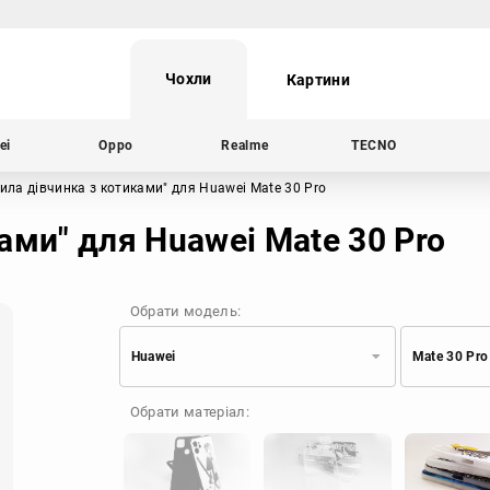
Чохли
Картини
ei
Oppo
Realme
TECNO
ила дівчинка з котиками"
для Huawei Mate 30 Pro
ами" для Huawei Mate 30 Pro
Обрати модель:
Huawei
Mate 30 Pro
Xiaomi
Samsung
Обрати матеріал:
Apple
Huawei
Oppo
Realme
TECNO
ZTE
OnePlus
Google
Doogee