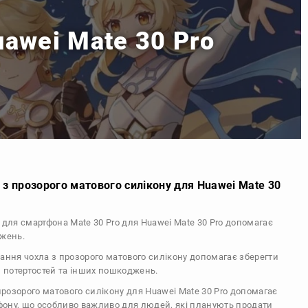
uawei Mate 30 Pro
з прозорого матового силікону для Huawei Mate 30
л для смартфона Mate 30 Pro для Huawei Mate 30 Pro допомагає
джень.
тання чохла з прозорого матового силікону допомагає зберегти
, потертостей та інших пошкоджень.
 прозорого матового силікону для Huawei Mate 30 Pro допомагає
ефону, що особливо важливо для людей, які планують продати