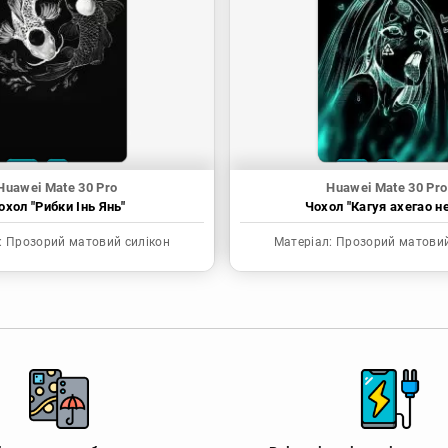
Huawei Mate 30 Pro
Huawei Mate 30 Pro
охол "Рибки Інь Янь"
Чохол "Кагуя ахегао н
:
Прозорий матовий силікон
Матеріал:
Прозорий матовий