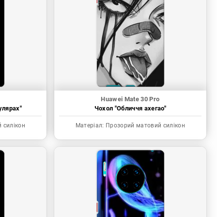
Huawei Mate 30 Pro
улярах"
Чохол "Обличчя ахегао"
 силікон
Матеріал:
Прозорий матовий силікон