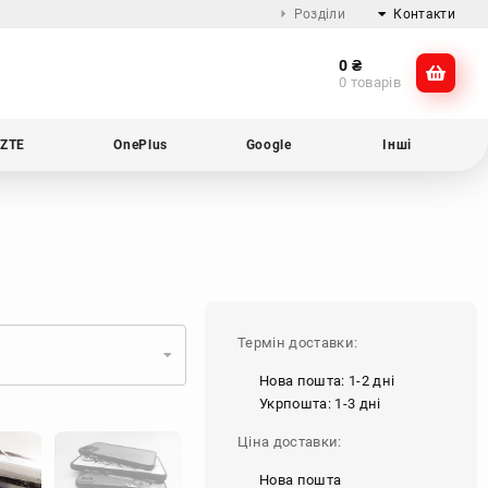
Розділи
Контакти
0
₴
Про компанію
@dikocase
0 товарів
Доставка та оплата
@dikocase
Обмін та повернення
ZTE
OnePlus
Google
Інші
Блог
Термін доставки:
Нова пошта: 1-2 дні
Укрпошта: 1-3 дні
Ціна доставки:
Нова пошта