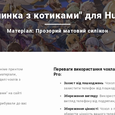
инка з котиками" для H
Матеріал: Прозорий матовий силікон
Переваги використання чохла 
аніме принтом
Pro:
матеріали,
делі чохлів з
Захист від пошкоджень
: Чохо
захистити телефон від пошко
ами" на сайті
Збереження вигляду
: Викорис
вигляд телефону від подряпин
прибували до вас
Збереження цінності
: Чохол з
зберегти цінність вашого тел