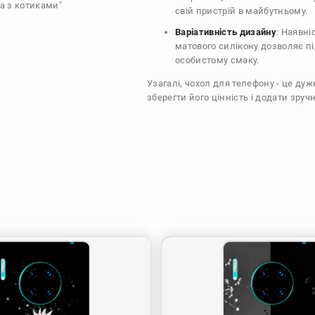
а з котиками"
свій пристрій в майбутньому.
Варіативність дизайну
: Наявні
матового силікону дозволяє п
особистому смаку.
Узагалі, чохол для телефону - це ду
зберегти його цінність і додати зручн