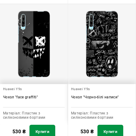
Huawei Y9s
Huawei Y9s
Чохол "face graffiti"
Чохол "Чорно-білі написи"
Матеріал:
Пластик з
Матеріал:
Пластик з
силіконовими бортами
силіконовими бортами
530
₴
530
₴
Купити
Купити