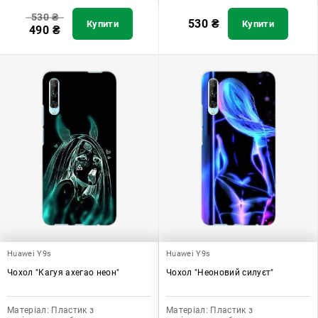
530
₴
530
₴
Купити
Купити
490
₴
Huawei Y9s
Huawei Y9s
Чохол "Кагуя ахегао неон"
Чохол "Неоновий силуєт"
Матеріал:
Пластик з
Матеріал:
Пластик з