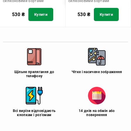
силіконовими бортами
силіконовими бортами
530
₴
530
₴
Купити
Купити
Щільне прилягання до
Чітке і насичене зображення
телефону
Всі вирізи відповідають
14 днів на обмін або
кнопкам і роз'ємам
повернення