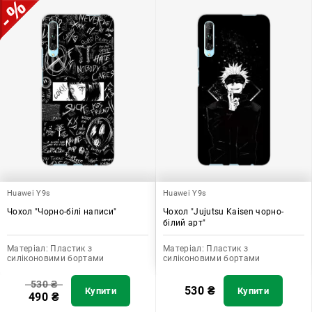
Huawei Y9s
Huawei Y9s
Чохол "Чорно-білі написи"
Чохол "Jujutsu Kaisen чорно-
білий арт"
Матеріал:
Пластик з
Матеріал:
Пластик з
силіконовими бортами
силіконовими бортами
530
₴
530
₴
Купити
Купити
490
₴