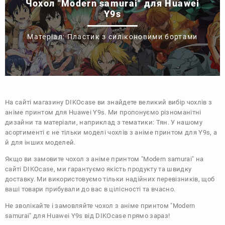
Чохол "Modern samurai" для Huawei
Y9s
Матеріал: Пластик з силіконовими бортами
На сайті магазину
DIKOcase
ви знайдете великий вибір чохлів з
аніме принтом для Huawei Y9s. Ми пропонуємо різноманітні
дизайни та матеріали, наприклад з тематики:
Тян
. У нашому
асортименті є не тільки моделі чохлів з аніме принтом для Y9s, а
й для інших моделей.
Якщо ви замовите чохол з аніме принтом "Modern samurai" на
сайті DIKOcase, ми гарантуємо якість продукту та швидку
доставку. Ми використовуємо тільки надійних перевізників, щоб
ваші товари прибували до вас в цілісності та вчасно.
Не зволікайте і замовляйте чохол з аніме принтом "Modern
samurai" для Huawei Y9s від DIKOcase прямо зараз!