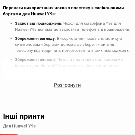
Переваги використання чохла з пластику з силіконовими
бортами для Huawei Y9s:
Захист від пошкоджень
: Чохол для смартфона Y9s для
Huawei Y9s допомагає захистити телефон від пошкоджень.
Збереження вигляду
: Використання чохла з пластику з
силіконовими бортами допомагає зберегти вигляд
телефону від подряпин, потертостей та інших пошкоджень.
Збереження цінності
: Чохол з пластику з силіконовими
бортами для Huawei Y9s допомагає зберегти цінність
вашого телефону, що особливо важливо для людей, які
планують продати свій пристрій в майбутньому.
Розгорнути
Варіативність дизайну
: Наявність великого вибору чохлів
для Huawei Y9s з пластику з силіконовими бортами
дозволяє підібрати той, що найбільше відповідає вашому
стилю та особистому смаку.
Інші принти
Узагалі, чохол для телефону - це дуже корисний аксесуар, який
допомагає захистити ваш пристрій, зберегти його цінність і
Для Huawei Y9s
додати зручності в користуванні.