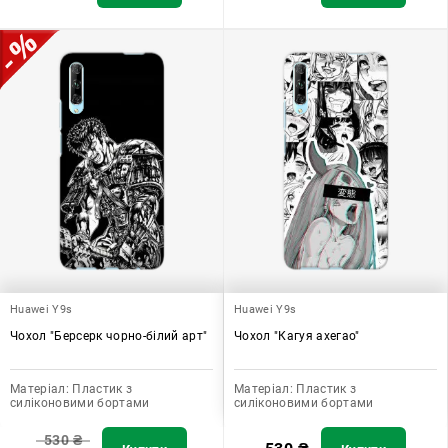
Huawei Y9s
Huawei Y9s
Чохол "Берсерк чорно-білий арт"
Чохол "Кагуя ахегао"
Матеріал:
Пластик з
Матеріал:
Пластик з
силіконовими бортами
силіконовими бортами
530
₴