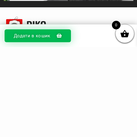
0
Додати в кошик
© DIKOcase 2026
ФОП Карпенко Альона Андріївна
Розділи
Про компанію
Доставка та оплата
Обмін та повернення
Блог