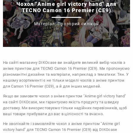
Чохол "Anime girl victory hand" для
TECNO Camon 16 Premier (CE9)
Матеріал: Прозорий силікон
На сайті магазину
DIKOcase
ви знайдете великий вибір чохлів з
аніме принтом для TECNO Camon 16 Premier (CE9). Ми пропонуємо
різноманітні дизайни та матеріали, наприклад з тематики:
Тян
. У
нашому асортименті є не тільки моделі чохлів з аніме принтом
для Camon 16 Premier (CE9), а й для інших моделей.
Якщо ви замовите чохол з аніме принтом "Anime girl victory hand"
на сайті DIKOcase, ми гарантуємо якість продукту та швидку
доставку. Ми використовуємо тільки надійних перевізників, щоб
ваші товари прибували до вас в цілісності та вчасно.
Не зволікайте і замовляйте чохол з аніме принтом "Anime girl
victory hand" для TECNO Camon 16 Premier (CE9) від DIKOcase