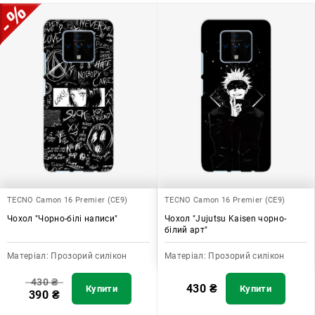
додати зручності в користуванні.
TECNO Camon 16 Premier (CE9)
TECNO Camon 16 Premier (CE9)
Чохол "Чорно-білі написи"
Чохол "Jujutsu Kaisen чорно-
білий арт"
Матеріал:
Прозорий силікон
Матеріал:
Прозорий силікон
430
₴
430
₴
Купити
Купити
390
₴