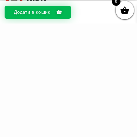
0
Додати в кошик
© DIKOcase 2026
ФОП Карпенко Альона Андріївна
Розділи
Про компанію
Доставка та оплата
Обмін та повернення
Блог
Купити чохли з чорного силікону
Купити чохли з термопластику
Купити чохли з прозорого силікону