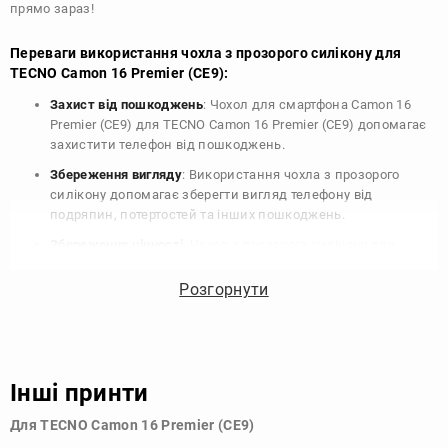
прямо зараз!
Переваги використання чохла з прозорого силікону для
TECNO Camon 16 Premier (CE9):
Захист від пошкоджень
: Чохол для смартфона Camon 16
Premier (CE9) для TECNO Camon 16 Premier (CE9) допомагає
захистити телефон від пошкоджень.
Збереження вигляду
: Використання чохла з прозорого
силікону допомагає зберегти вигляд телефону від
подряпин, потертостей та інших пошкоджень.
Збереження цінності
: Чохол з прозорого силікону для
TECNO Camon 16 Premier (CE9) допомагає зберегти цінність
вашого телефону, що особливо важливо для людей, які
Розгорнути
планують продати свій пристрій в майбутньому.
Варіативність дизайну
: Наявність великого вибору чохлів
для TECNO Camon 16 Premier (CE9) з прозорого силікону
дозволяє підібрати той, що найбільше відповідає вашому
Інші принти
стилю та особистому смаку.
Для TECNO Camon 16 Premier (CE9)
Узагалі, чохол для телефону - це дуже корисний аксесуар, який
допомагає захистити ваш пристрій, зберегти його цінність і