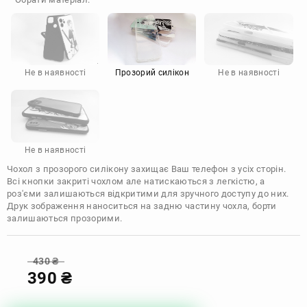
Doogee
Infinix
Sony
Motorola
Не в наявності
Прозорий силікон
Не в наявності
Не в наявності
Чохол з прозорого силікону захищає Ваш телефон з усіх сторін.
Всі кнопки закриті чохлом але натискаються з легкістю, а
роз'єми залишаються відкритими для зручного доступу до них.
Друк зображення наноситься на задню частину чохла, борти
залишаються прозорими.
430
₴
390
₴