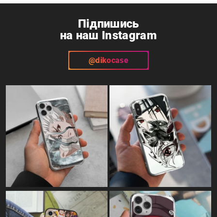
Підпишись
на наш Instagram
@dikocase