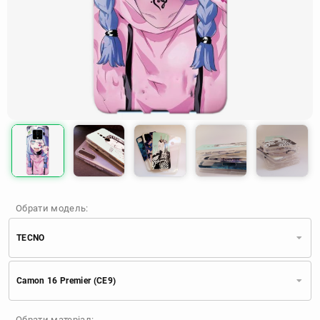
Обрати модель:
TECNO
Xiaomi
Samsung
Apple
Camon 16 Premier (CE9)
Huawei
Oppo
Realme
TECNO
ZTE
OnePlus
Google
Обрати матеріал: