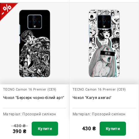
TECNO Camon 16 Premier (CE9)
TECNO Camon 16 Premier (CE9)
Чохол "Берсерк чорно-білий арт"
Чохол "Кагуя ахегао"
Матеріал:
Прозорий силікон
Матеріал:
Прозорий силікон
430
₴
430
₴
Купити
Купити
390
₴