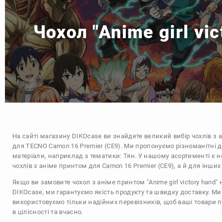
Чохол "Anime girl vi
На сайті магазину
DIKOcase
ви знайдете великий вибір чохлів з 
для TECNO Camon 16 Premier (CE9). Ми пропонуємо різноманітні 
матеріали, наприклад з тематики:
Тян
. У нашому асортименті є н
чохлів з аніме принтом для Camon 16 Premier (CE9), а й для інши
Якщо ви замовите чохол з аніме принтом "Anime girl victory hand" 
DIKOcase, ми гарантуємо якість продукту та швидку доставку. Ми
використовуємо тільки надійних перевізників, щоб ваші товари 
в цілісності та вчасно.