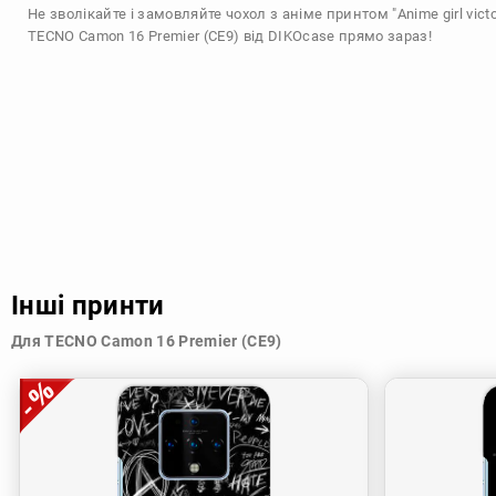
Не зволікайте і замовляйте чохол з аніме принтом "Anime girl vict
TECNO Camon 16 Premier (CE9) від DIKOcase прямо зараз!
Інші принти
Для TECNO Camon 16 Premier (CE9)