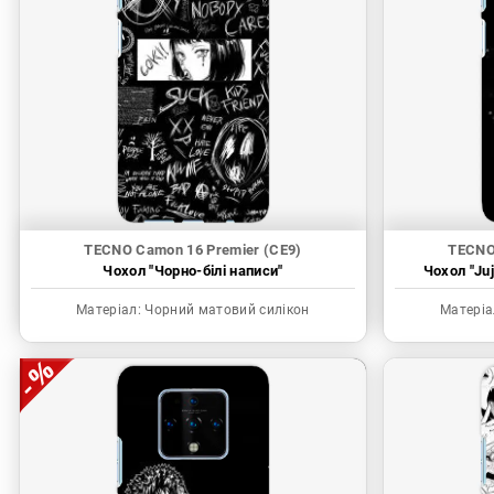
TECNO Camon 16 Premier (CE9)
TECNO
Чохол "Чорно-білі написи"
Чохол "Juj
Матеріал:
Чорний матовий силікон
Матеріа