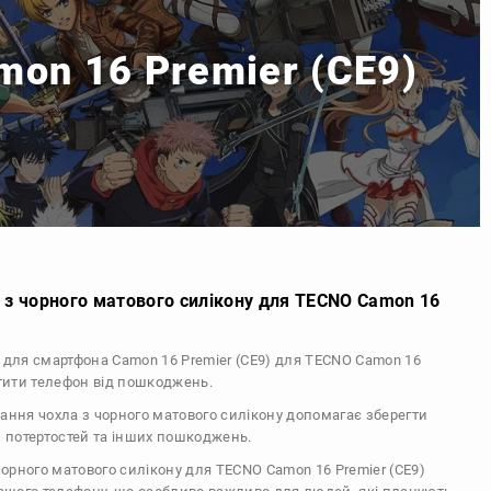
amon 16 Premier (CE9)
 з чорного матового силікону для TECNO Camon 16
л для смартфона Camon 16 Premier (CE9) для TECNO Camon 16
стити телефон від пошкоджень.
тання чохла з чорного матового силікону допомагає зберегти
, потертостей та інших пошкоджень.
 чорного матового силікону для TECNO Camon 16 Premier (CE9)