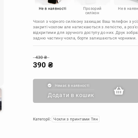
Infinix
Sony
Motorola
Не в наявності
Прозорий
Не в наявн
силікон
Чохол з чорного силікону захищає Ваш телефон з усіх
закриті чохлом але натискаються з легкістю, а роз
відкритими для зручного доступу до них. Друк зобр
задню частину чохла, борти залишаються чорними.
430
₴
390
₴
Немає в наявності
Додати в кошик
Категорії:
Чохли з принтами Тян