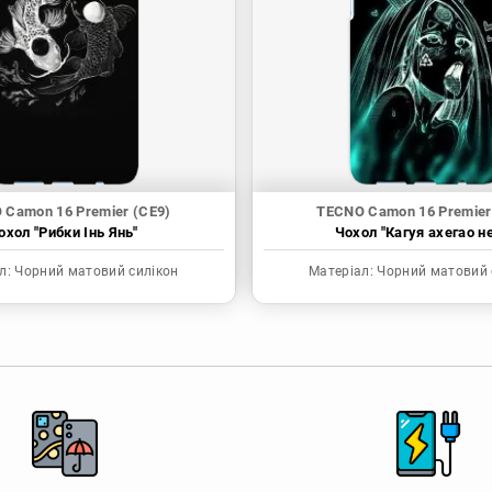
 Camon 16 Premier (CE9)
TECNO Camon 16 Premier
охол "Рибки Інь Янь"
Чохол "Кагуя ахегао н
л:
Чорний матовий силікон
Матеріал:
Чорний матовий 