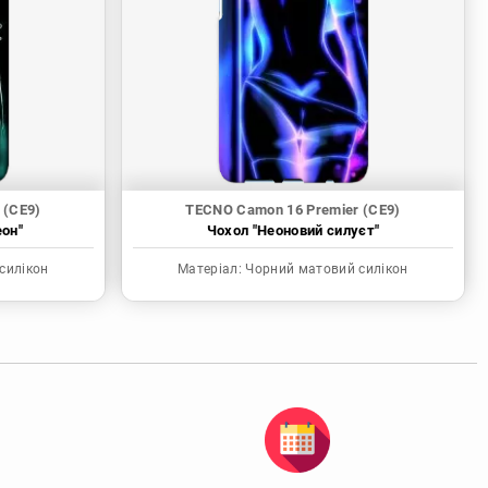
 (CE9)
TECNO Camon 16 Premier (CE9)
еон"
Чохол "Неоновий силуєт"
силікон
Матеріал:
Чорний матовий силікон