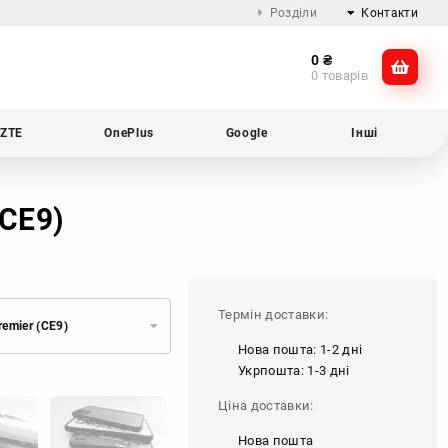
Розділи
Контакти
0
₴
Про компанію
@dikocase
0 товарів
Доставка та оплата
@dikocase
Обмін та повернення
ZTE
OnePlus
Google
Інші
Блог
(CE9)
Термін доставки:
emier (CE9)
Нова пошта: 1-2 дні
Укрпошта: 1-3 дні
Ціна доставки:
Нова пошта