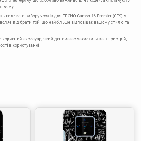
вашого телефону, що особливо важливо для людей, які планують
тньому.
сть великого вибору чохлів для TECNO Camon 16 Premier (CE9) з
воляє підібрати той, що найбільше відповідає вашому стилю та
же корисний аксесуар, який допомагає захистити ваш пристрій,
ості в користуванні.