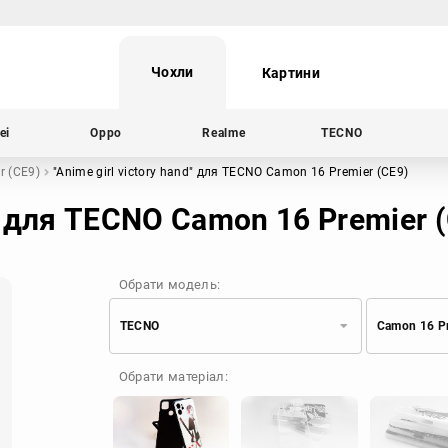
Чохли
Картини
ei
Oppo
Realme
TECNO
r (CE9)
"Anime girl victory hand"
для TECNO Camon 16 Premier (CE9)
d" для TECNO Camon 16 Premier 
Обрати модель:
TECNO
Camon 16 Pr
Xiaomi
Samsung
Обрати матеріал:
Apple
Huawei
Oppo
Realme
TECNO
ZTE
OnePlus
Google
Doogee