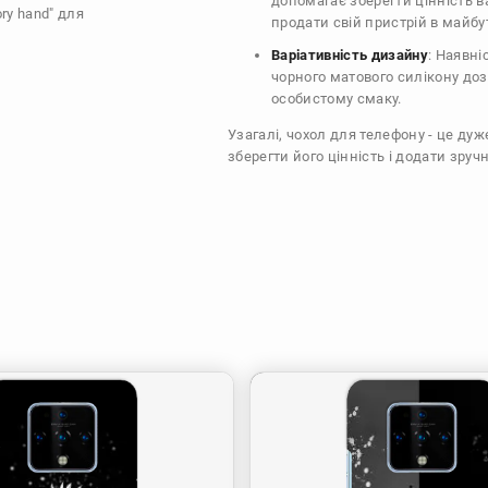
допомагає зберегти цінність 
ory hand" для
продати свій пристрій в майбу
Варіативність дизайну
: Наявні
чорного матового силікону доз
особистому смаку.
Узагалі, чохол для телефону - це ду
зберегти його цінність і додати зручн