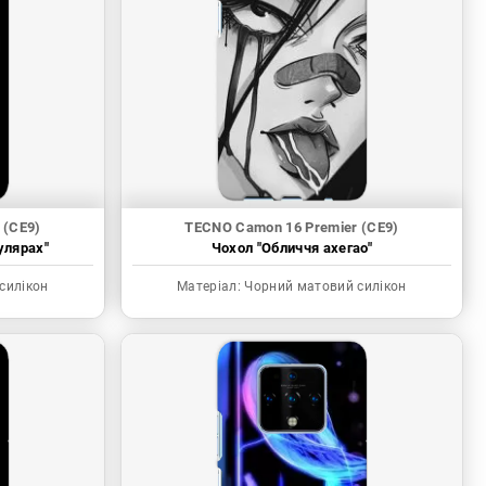
 (CE9)
TECNO Camon 16 Premier (CE9)
улярах"
Чохол "Обличчя ахегао"
силікон
Матеріал:
Чорний матовий силікон