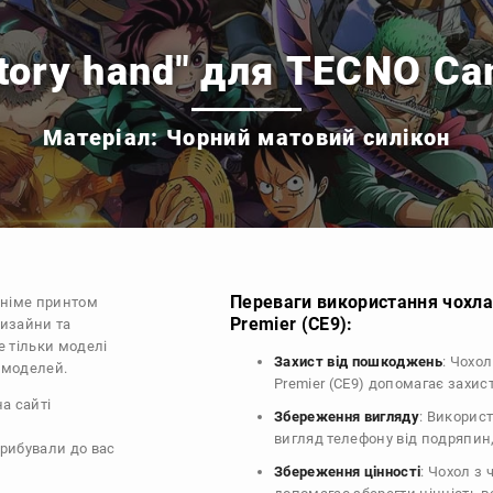
ctory hand" для TECNO C
Матеріал: Чорний матовий силікон
Переваги використання чохла
аніме принтом
Premier (CE9):
дизайни та
е тільки моделі
Захист від пошкоджень
: Чохо
х моделей.
Premier (CE9) допомагає захи
на сайті
Збереження вигляду
: Викорис
вигляд телефону від подряпин
прибували до вас
Збереження цінності
: Чохол з