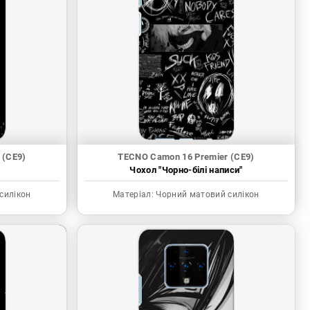
 (CE9)
TECNO Camon 16 Premier (CE9)
"
Чохол "Чорно-білі написи"
силікон
Матеріал:
Чорний матовий силікон