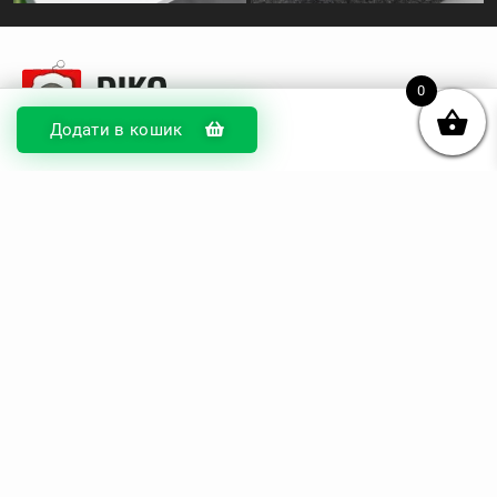
0
Додати в кошик
© DIKOcase 2026
ФОП Карпенко Альона Андріївна
Розділи
Про компанію
Доставка та оплата
Обмін та повернення
Блог