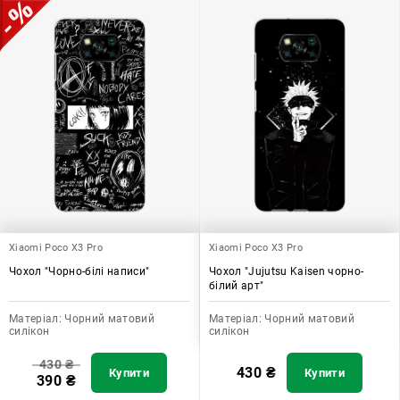
Xiaomi Poco X3 Pro
Xiaomi Poco X3 Pro
Чохол "Чорно-білі написи"
Чохол "Jujutsu Kaisen чорно-
білий арт"
Матеріал:
Чорний матовий
Матеріал:
Чорний матовий
силікон
силікон
430
₴
430
₴
Купити
Купити
390
₴