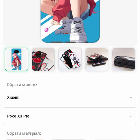
Обрати модель:
Xiaomi
Xiaomi
Samsung
Apple
Poco X3 Pro
Huawei
Oppo
Realme
TECNO
ZTE
OnePlus
Google
Обрати матеріал:
Doogee
Infinix
Sony