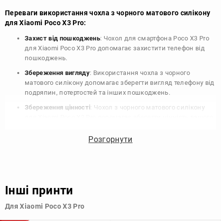
Переваги використання чохла з чорного матового силікону
для Xiaomi Poco X3 Pro:
Захист від пошкоджень
: Чохол для смартфона Poco X3 Pro
для Xiaomi Poco X3 Pro допомагає захистити телефон від
пошкоджень.
Збереження вигляду
: Використання чохла з чорного
матового силікону допомагає зберегти вигляд телефону від
подряпин, потертостей та інших пошкоджень.
Збереження цінності
: Чохол з чорного матового силікону
для Xiaomi Poco X3 Pro допомагає зберегти цінність вашого
телефону, що особливо важливо для людей, які планують
продати свій пристрій в майбутньому.
Розгорнути
Варіативність дизайну
: Наявність великого вибору чохлів
для Xiaomi Poco X3 Pro з чорного матового силікону
дозволяє підібрати той, що найбільше відповідає вашому
стилю та особистому смаку.
Інші принти
Узагалі, чохол для телефону - це дуже корисний аксесуар, який
Для Xiaomi Poco X3 Pro
допомагає захистити ваш пристрій, зберегти його цінність і
додати зручності в користуванні.