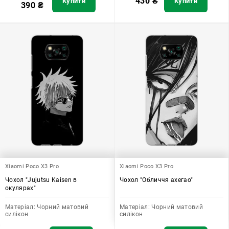
430
₴
Купити
Купити
390
₴
Xiaomi Poco X3 Pro
Xiaomi Poco X3 Pro
Чохол "Jujutsu Kaisen в
Чохол "Обличчя ахегао"
окулярах"
Матеріал:
Чорний матовий
Матеріал:
Чорний матовий
силікон
силікон