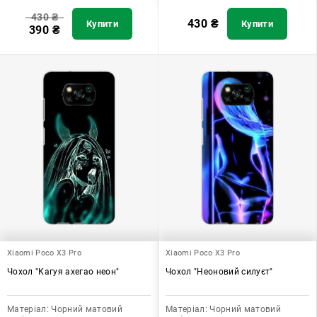
430
₴
430
₴
Купити
Купити
390
₴
Xiaomi Poco X3 Pro
Xiaomi Poco X3 Pro
Чохол "Кагуя ахегао неон"
Чохол "Неоновий силуєт"
Матеріал:
Чорний матовий
Матеріал:
Чорний матовий