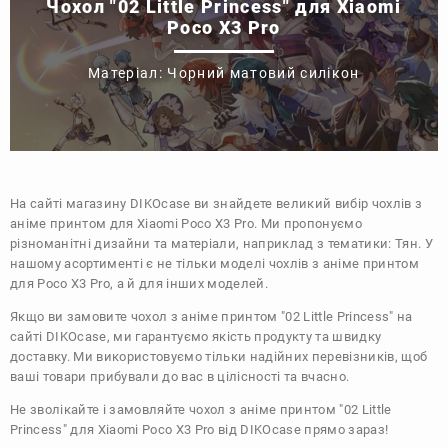
Чохол "02 Little Princess" для Xiaomi
Poco X3 Pro
Матеріал: Чорний матовий силікон
На сайті магазину
DIKOcase
ви знайдете великий вибір чохлів з
аніме принтом для Xiaomi Poco X3 Pro. Ми пропонуємо
різноманітні дизайни та матеріали, наприклад з тематики:
Тян
. У
нашому асортименті є не тільки моделі чохлів з аніме принтом
для Poco X3 Pro, а й для інших моделей.
Якщо ви замовите чохол з аніме принтом "02 Little Princess" на
сайті DIKOcase, ми гарантуємо якість продукту та швидку
доставку. Ми використовуємо тільки надійних перевізників, щоб
ваші товари прибували до вас в цілісності та вчасно.
Не зволікайте і замовляйте чохол з аніме принтом "02 Little
Princess" для Xiaomi Poco X3 Pro від DIKOcase прямо зараз!