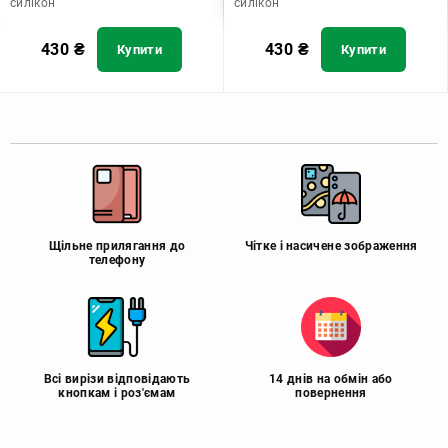
силікон
силікон
430
₴
430
₴
Купити
Купити
Щільне прилягання до
Чітке і насичене зображення
телефону
Всі вирізи відповідають
14 днів на обмін або
кнопкам і роз'ємам
повернення