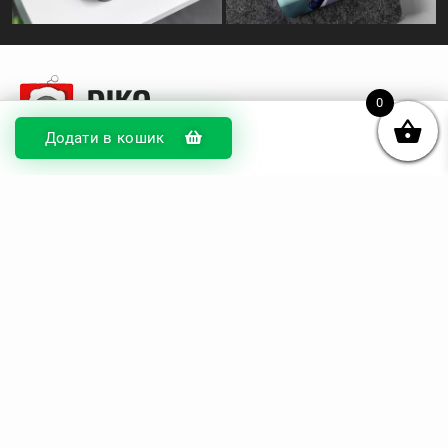
0
Додати в кошик
© DIKOcase 2026
ФОП Карпенко Альона Андріївна
Розділи
Про компанію
Доставка та оплата
Обмін та повернення