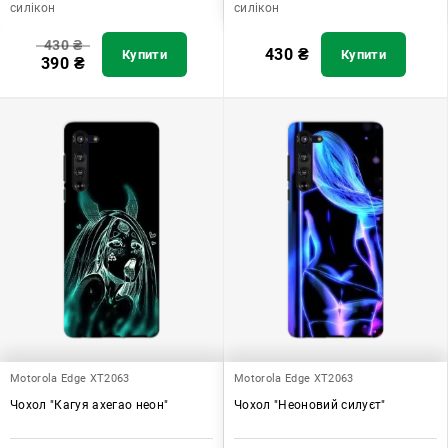
силікон
силікон
430
₴
430
₴
Купити
Купити
390
₴
Motorola Edge XT2063
Motorola Edge XT2063
Чохол "Кагуя ахегао неон"
Чохол "Неоновий силуєт"