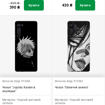
430
₴
430
₴
Купити
Купити
390
₴
Motorola Edge XT2063
Motorola Edge XT2063
Чохол "Jujutsu Kaisen в
Чохол "Обличчя ахегао"
окулярах"
Матеріал:
Чорний матовий
Матеріал:
Чорний матовий
силікон
силікон