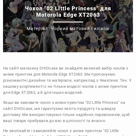
Чохол "02 Little Princess" для
Motorola Edge XT2063
Матеріал: Чорний матовий силікон
На сайті магазину
DIKOcase
ви знайдете великий вибір чохлів з
аніме принтом для Motorola Edge XT2063. Ми пропонуємо
різноманітні дизайни та матеріали, наприклад з тематики:
Тян
. У
нашому асортименті є не тільки моделі чохлів з аніме принтом
для Edge XT2063, а й для інших моделей.
Якщо ви замовите чохол з аніме принтом "02 Little Princess" на
сайті DIKOcase, ми гарантуємо якість продукту та швидку
доставку. Ми використовуємо тільки надійних перевізників, щоб
ваші товари прибували до вас в цілісності та вчасно.
Не зволікайте і замовляйте чохол з аніме принтом "02 Little