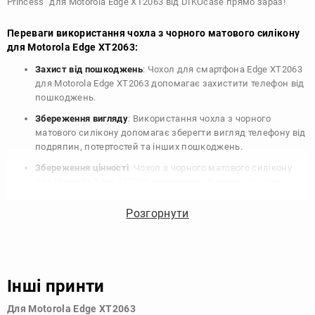
Princess" для Motorola Edge XT2063 від DIKOcase прямо зараз!
Переваги використання чохла з чорного матового силікону
для Motorola Edge XT2063:
Захист від пошкоджень
: Чохол для смартфона Edge XT2063
для Motorola Edge XT2063 допомагає захистити телефон від
пошкоджень.
Збереження вигляду
: Використання чохла з чорного
матового силікону допомагає зберегти вигляд телефону від
подряпин, потертостей та інших пошкоджень.
Збереження цінності
: Чохол з чорного матового силікону
для Motorola Edge XT2063 допомагає зберегти цінність
вашого телефону, що особливо важливо для людей, які
планують продати свій пристрій в майбутньому.
Розгорнути
Варіативність дизайну
: Наявність великого вибору чохлів
для Motorola Edge XT2063 з чорного матового силікону
дозволяє підібрати той, що найбільше відповідає вашому
стилю та особистому смаку.
Інші принти
Узагалі, чохол для телефону - це дуже корисний аксесуар, який
Для Motorola Edge XT2063
допомагає захистити ваш пристрій, зберегти його цінність і