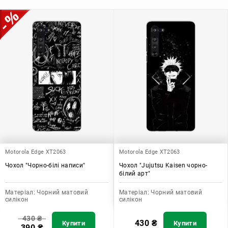
додати зручності в користуванні.
Motorola Edge XT2063
Motorola Edge XT2063
Чохол "Чорно-білі написи"
Чохол "Jujutsu Kaisen чорно-
білий арт"
Матеріал:
Чорний матовий
Матеріал:
Чорний матовий
силікон
силікон
430
₴
430
₴
Купити
Купити
390
₴