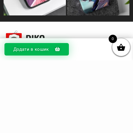
0
Додати в кошик
© DIKOcase 2026
ФОП Карпенко Альона Андріївна
Розділи
Про компанію
Доставка та оплата
Обмін та повернення