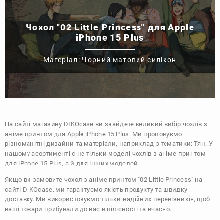
Чохол "02 Little Princess" для Apple
iPhone 15 Plus
Матеріал: Чорний матовий силікон
На сайті магазину
DIKOcase
ви знайдете великий вибір чохлів з
аніме принтом для Apple iPhone 15 Plus. Ми пропонуємо
різноманітні дизайни та матеріали, наприклад з тематики:
Тян
. У
нашому асортименті є не тільки моделі чохлів з аніме принтом
для iPhone 15 Plus, а й для інших моделей.
Якщо ви замовите чохол з аніме принтом "02 Little Princess" на
сайті DIKOcase, ми гарантуємо якість продукту та швидку
доставку. Ми використовуємо тільки надійних перевізників, щоб
ваші товари прибували до вас в цілісності та вчасно.