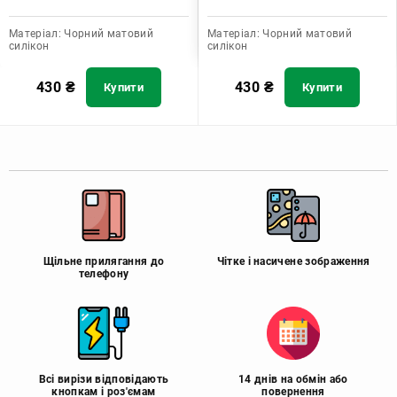
Матеріал:
Чорний матовий
Матеріал:
Чорний матовий
силікон
силікон
430
₴
430
₴
Купити
Купити
Щільне прилягання до
Чітке і насичене зображення
телефону
Всі вирізи відповідають
14 днів на обмін або
кнопкам і роз'ємам
повернення