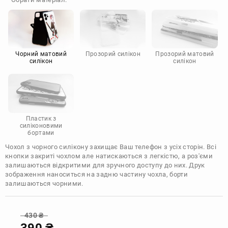
Doogee
Infinix
Sony
Motorola
Чорний матовий
Прозорий силікон
Прозорий матовий
силікон
силікон
Пластик з
силіконовими
бортами
Чохол з чорного силікону захищає Ваш телефон з усіх сторін. Всі
кнопки закриті чохлом але натискаються з легкістю, а роз'єми
залишаються відкритими для зручного доступу до них. Друк
зображення наноситься на задню частину чохла, борти
залишаються чорними.
430
₴
390
₴