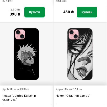
силікон
силікон
430
₴
430
₴
Купити
Купити
390
₴
Apple iPhone 15 Plus
Apple iPhone 15 Plus
Чохол "Jujutsu Kaisen в
Чохол "Обличчя ахегао"
окулярах"