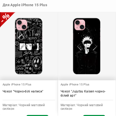
Узагалі, чохол для телефону - це дуже корисний аксесуар, який
Для Apple iPhone 15 Plus
допомагає захистити ваш пристрій, зберегти його цінність і
додати зручності в користуванні.
Apple iPhone 15 Plus
Apple iPhone 15 Plus
Чохол "Чорно-білі написи"
Чохол "Jujutsu Kaisen чорно-
білий арт"
Матеріал:
Чорний матовий
Матеріал:
Чорний матовий
силікон
силікон