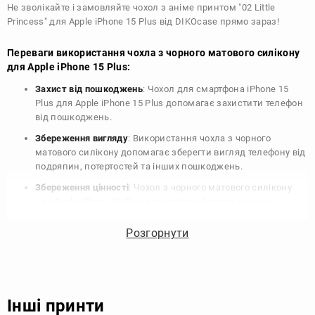
Не зволікайте і замовляйте чохол з аніме принтом "02 Little
Princess" для Apple iPhone 15 Plus від DIKOcase прямо зараз!
Переваги використання чохла з чорного матового силікону
для Apple iPhone 15 Plus:
Захист від пошкоджень
: Чохол для смартфона iPhone 15
Plus для Apple iPhone 15 Plus допомагає захистити телефон
від пошкоджень.
Збереження вигляду
: Використання чохла з чорного
матового силікону допомагає зберегти вигляд телефону від
подряпин, потертостей та інших пошкоджень.
Збереження цінності
: Чохол з чорного матового силікону
для Apple iPhone 15 Plus допомагає зберегти цінність
вашого телефону, що особливо важливо для людей, які
планують продати свій пристрій в майбутньому.
Розгорнути
Варіативність дизайну
: Наявність великого вибору чохлів
для Apple iPhone 15 Plus з чорного матового силікону
дозволяє підібрати той, що найбільше відповідає вашому
стилю та особистому смаку.
Інші принти