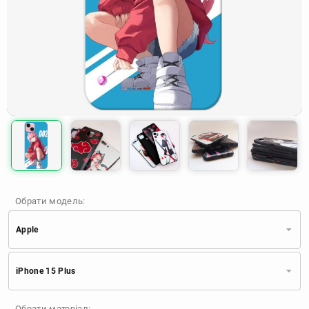
Обрати модель:
Apple
Xiaomi
Samsung
Apple
iPhone 15 Plus
Huawei
Oppo
Realme
TECNO
ZTE
OnePlus
Google
Обрати матеріал: