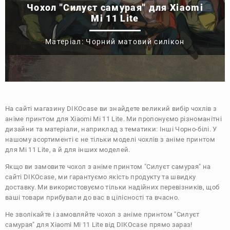
Чохол "Силуєт самурая" для Xiaomi
Mi 11 Lite
Матеріал: Чорний матовий силікон
На сайті магазину
DIKOcase
ви знайдете великий вибір чохлів з
аніме принтом для Xiaomi Mi 11 Lite. Ми пропонуємо різноманітні
дизайни та матеріали, наприклад з тематики:
Інші
Чорно-білі
. У
нашому асортименті є не тільки моделі чохлів з аніме принтом
для Mi 11 Lite, а й для інших моделей.
Якщо ви замовите чохол з аніме принтом "Силуєт самурая" на
сайті DIKOcase, ми гарантуємо якість продукту та швидку
доставку. Ми використовуємо тільки надійних перевізників, щоб
ваші товари прибували до вас в цілісності та вчасно.
Не зволікайте і замовляйте чохол з аніме принтом "Силуєт
самурая" для Xiaomi Mi 11 Lite від DIKOcase прямо зараз!