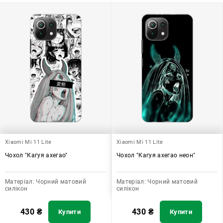
додати зручності в користуванні.
Xiaomi Mi 11 Lite
Xiaomi Mi 11 Lite
Чохол "Кагуя ахегао"
Чохол "Кагуя ахегао неон"
Матеріал:
Чорний матовий
Матеріал:
Чорний матовий
силікон
силікон
430
₴
430
₴
Купити
Купити