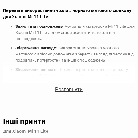
Переваги використання чохла з чорного матового силікону
для Xiaomi Mi 11 Lite:
Захист від пошкоджень
: Чохол для смартфона Mi 11 Lite для
Xiaomi Mi 11 Lite допомагає захистити телефон від
пошкоджень.
Збереження вигляду
: Використання чохла з чорного
матового силікону допомагає зберегти вигляд телефону від
подряпин, потертостей та інших пошкоджень.
Збереження цінності
: Чохол з чорного матового силікону
для Xiaomi Mi 11 Lite допомагає зберегти цінність вашого
телефону, що особливо важливо для людей, які планують
продати свій пристрій в майбутньому.
Розгорнути
Варіативність дизайну
: Наявність великого вибору чохлів
для Xiaomi Mi 11 Lite з чорного матового силікону дозволяє
підібрати той, що найбільше відповідає вашому стилю та
особистому смаку.
Інші принти
Узагалі, чохол для телефону - це дуже корисний аксесуар, який
Для Xiaomi Mi 11 Lite
допомагає захистити ваш пристрій, зберегти його цінність і