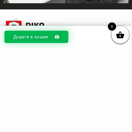
0
Додати в кошик
© DIKOcase 2026
ФОП Карпенко Альона Андріївна
Розділи
Про компанію
Доставка та оплата
Обмін та повернення
Блог