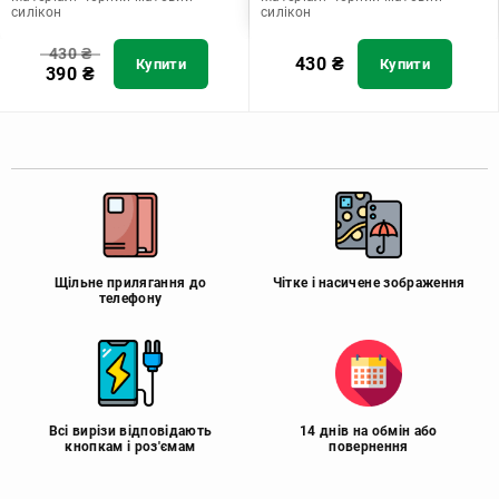
силікон
силікон
430
₴
430
₴
Купити
Купити
390
₴
Щільне прилягання до
Чітке і насичене зображення
телефону
Всі вирізи відповідають
14 днів на обмін або
кнопкам і роз'ємам
повернення