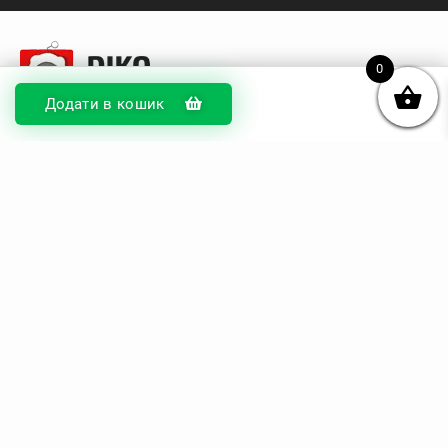
0
Додати в кошик
© DIKOcase 2026
ФОП Карпенко Альона Андріївна
Розділи
Про компанію
Доставка та оплата
Обмін та повернення
Блог
Купити чохли з чорного силікону