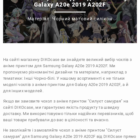
Galaxy A20e 2019 A202F
Матеріал: Чорний матовий силікон
На сайті магазину
DIKOcase
ви знайдете великий вибір чохлів з
аніме принтом для Samsung Galaxy A20e 2019 A202F. Ми
пропонуємо різноманітні дизайни та матеріали, наприклад з
тематики:
Інші
Чорно-білі
. У нашому асортименті є не тільки
моделі чохлів з аніме принтом для Galaxy A20e 2019 A202F, а й
для інших моделей.
Якщо ви замовите чохол з аніме принтом "Силуєт самурая" на
сайті DIKOcase, ми гарантуємо якість продукту та швидку
доставку. Ми використовуємо тільки надійних перевізників, щоб
ваші товари прибували до вас в цілісності та вчасно.
Не зволікайте і замовляйте чохол з аніме принтом "Силуєт
самурая" для Samsung Galaxy A20e 2019 A202F від DIKOcase прямо