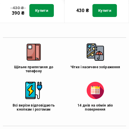
430
₴
430
₴
Купити
Купити
390
₴
Щільне прилягання до
Чітке і насичене зображення
телефону
Всі вирізи відповідають
14 днів на обмін або
кнопкам і роз'ємам
повернення