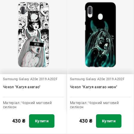
додати зручності в користуванні.
Samsung Galaxy A20e 2019 A202F
Samsung Galaxy A20e 2019 A202F
Чохол "Кагуя ахегао"
Чохол "Кагуя ахегао неон"
Матеріал:
Чорний матовий
Матеріал:
Чорний матовий
силікон
силікон
430
₴
430
₴
Купити
Купити