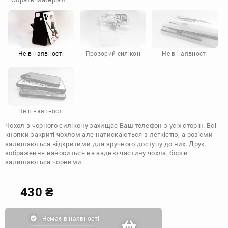
Doogee
Infinix
Sony
Motorola
Не в наявності
Прозорий силікон
Не в наявності
Не в наявності
Чохол з чорного силікону захищає Ваш телефон з усіх сторін. Всі
кнопки закриті чохлом але натискаються з легкістю, а роз'єми
залишаються відкритими для зручного доступу до них. Друк
зображення наноситься на задню частину чохла, борти
залишаються чорними.
430
₴
Немає в наявності