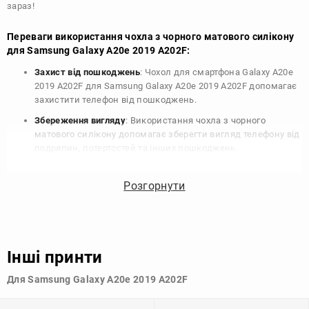
зараз!
Переваги використання чохла з чорного матового силікону
для Samsung Galaxy A20e 2019 A202F:
Захист від пошкоджень
: Чохол для смартфона Galaxy A20e
2019 A202F для Samsung Galaxy A20e 2019 A202F допомагає
захистити телефон від пошкоджень.
Збереження вигляду
: Використання чохла з чорного
матового силікону допомагає зберегти вигляд телефону від
подряпин, потертостей та інших пошкоджень.
Збереження цінності
: Чохол з чорного матового силікону
для Samsung Galaxy A20e 2019 A202F допомагає зберегти
Розгорнути
цінність вашого телефону, що особливо важливо для
людей, які планують продати свій пристрій в майбутньому.
Варіативність дизайну
: Наявність великого вибору чохлів
для Samsung Galaxy A20e 2019 A202F з чорного матового
Інші принти
силікону дозволяє підібрати той, що найбільше відповідає
вашому стилю та особистому смаку.
Для Samsung Galaxy A20e 2019 A202F
Узагалі, чохол для телефону - це дуже корисний аксесуар, який
допомагає захистити ваш пристрій, зберегти його цінність і