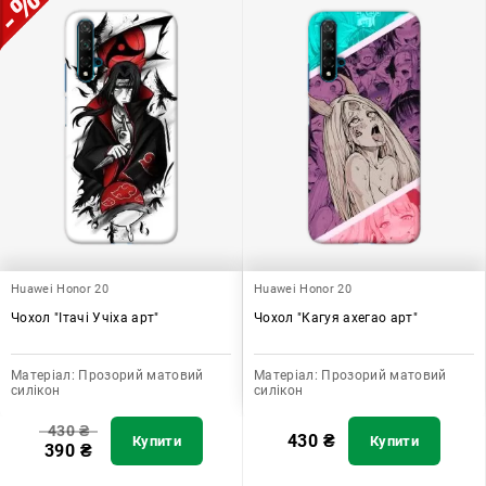
Huawei Honor 20
Huawei Honor 20
Чохол "Ітачі Учіха арт"
Чохол "Кагуя ахегао арт"
Матеріал:
Прозорий матовий
Матеріал:
Прозорий матовий
силікон
силікон
430
₴
430
₴
Купити
Купити
390
₴