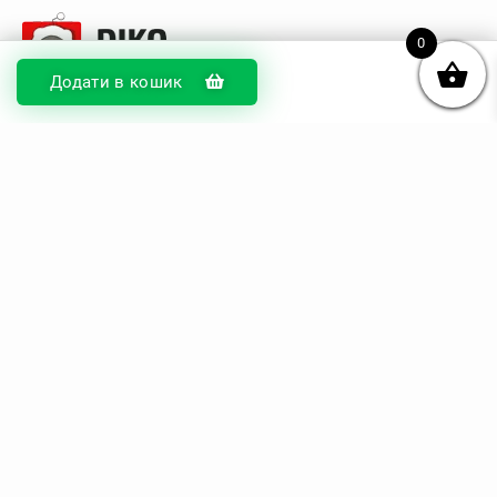
0
Додати в кошик
© DIKOcase 2026
ФОП Карпенко Альона Андріївна
Розділи
Про компанію
Доставка та оплата
Обмін та повернення
Блог
Купити чохли з чорного силікону
Купити чохли з термопластику