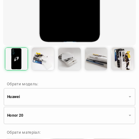
Обрати модель:
Huawei
Xiaomi
Samsung
Apple
Honor 20
Huawei
Oppo
Realme
TECNO
ZTE
OnePlus
Google
Обрати матеріал:
Doogee
Infinix
Sony