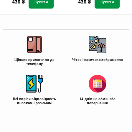
430
₴
430
₴
Купити
Купити
Щільне прилягання до
Чітке і насичене зображення
телефону
Всі вирізи відповідають
14 днів на обмін або
кнопкам і роз'ємам
повернення