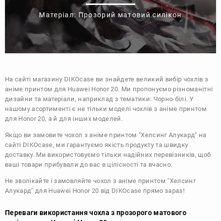
Матеріал: Прозорий матовий силікон
На сайті магазину
DIKOcase
ви знайдете великий вибір чохлів з
аніме принтом для Huawei Honor 20. Ми пропонуємо різноманітні
дизайни та матеріали, наприклад з тематики:
Чорно-білі
. У
нашому асортименті є не тільки моделі чохлів з аніме принтом
для Honor 20, а й для інших моделей.
Якщо ви замовите чохол з аніме принтом "Хелсинг Алукард" на
сайті DIKOcase, ми гарантуємо якість продукту та швидку
доставку. Ми використовуємо тільки надійних перевізників, щоб
ваші товари прибували до вас в цілісності та вчасно.
Не зволікайте і замовляйте чохол з аніме принтом "Хелсинг
Алукард" для Huawei Honor 20 від DIKOcase прямо зараз!
Переваги використання чохла з прозорого матового