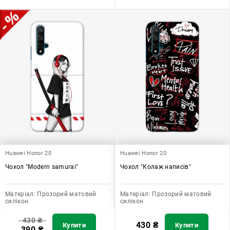
Huawei Honor 20
Huawei Honor 20
Чохол "Modern samurai"
Чохол "Колаж написів"
Матеріал:
Прозорий матовий
Матеріал:
Прозорий матовий
силікон
силікон
430
₴
430
₴
Купити
Купити
390
₴