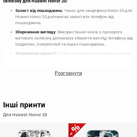
силікону для Huawei Honor 20:
Захист від пошкоджень
: Чохол для смартфона Honor 20 для
Huawei Honor 20 допомагає захистити телефон від
пошкоджень.
Збереження вигляду
: Використання чохла з прозорого
матового силікону допомагає зберегти вигляд телефону від
подряпин, потертостей та інших пошкоджень.
Збереження цінності
: Чохол з прозорого матового силікону
для Huawei Honor 20 допомагає зберегти цінність вашого
телефону, що особливо важливо для людей, які планують
продати свій пристрій в майбутньому.
Розгорнути
Варіативність дизайну
: Наявність великого вибору чохлів
для Huawei Honor 20 з прозорого матового силікону
дозволяє підібрати той, що найбільше відповідає вашому
стилю та особистому смаку.
Інші принти
Узагалі, чохол для телефону - це дуже корисний аксесуар, який
Для Huawei Honor 20
допомагає захистити ваш пристрій, зберегти його цінність і
додати зручності в користуванні.