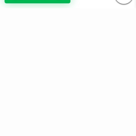
© DIKOcase 2026
ФОП Карпенко Альона Андріївна
Розділи
Про компанію
Доставка та оплата
Обмін та повернення
Блог
Купити чохли з чорного силікону
Купити чохли з термопластику
Купити чохли з прозорого силікону
Аніме чохли - Міста