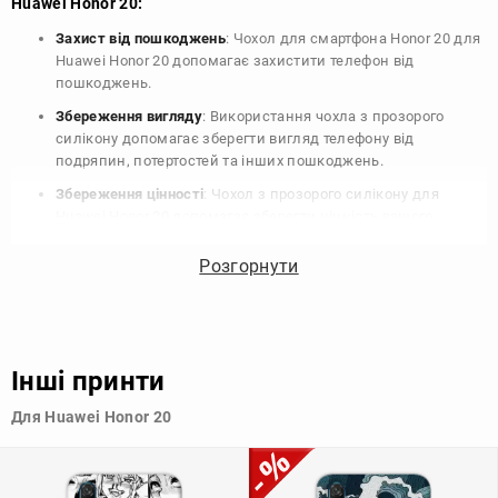
Huawei Honor 20:
Захист від пошкоджень
: Чохол для смартфона Honor 20 для
Huawei Honor 20 допомагає захистити телефон від
пошкоджень.
Збереження вигляду
: Використання чохла з прозорого
силікону допомагає зберегти вигляд телефону від
подряпин, потертостей та інших пошкоджень.
Збереження цінності
: Чохол з прозорого силікону для
Huawei Honor 20 допомагає зберегти цінність вашого
телефону, що особливо важливо для людей, які планують
продати свій пристрій в майбутньому.
Розгорнути
Варіативність дизайну
: Наявність великого вибору чохлів
для Huawei Honor 20 з прозорого силікону дозволяє
підібрати той, що найбільше відповідає вашому стилю та
особистому смаку.
Інші принти
Узагалі, чохол для телефону - це дуже корисний аксесуар, який
Для Huawei Honor 20
допомагає захистити ваш пристрій, зберегти його цінність і
додати зручності в користуванні.