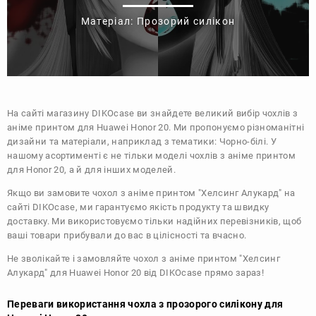
Матеріал: Прозорий силікон
На сайті магазину
DIKOcase
ви знайдете великий вибір чохлів з
аніме принтом для Huawei Honor 20. Ми пропонуємо різноманітні
дизайни та матеріали, наприклад з тематики:
Чорно-білі
. У
нашому асортименті є не тільки моделі чохлів з аніме принтом
для Honor 20, а й для інших моделей.
Якщо ви замовите чохол з аніме принтом "Хелсинг Алукард" на
сайті DIKOcase, ми гарантуємо якість продукту та швидку
доставку. Ми використовуємо тільки надійних перевізників, щоб
ваші товари прибували до вас в цілісності та вчасно.
Не зволікайте і замовляйте чохол з аніме принтом "Хелсинг
Алукард" для Huawei Honor 20 від DIKOcase прямо зараз!
Переваги використання чохла з прозорого силікону для