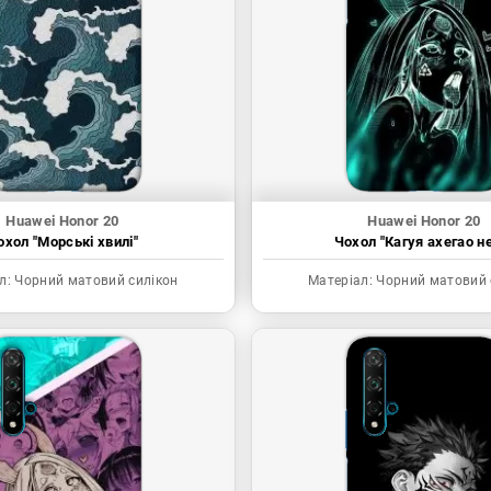
Huawei Honor 20
Huawei Honor 20
охол "Морські хвилі"
Чохол "Кагуя ахегао н
л:
Чорний матовий силікон
Матеріал:
Чорний матовий 