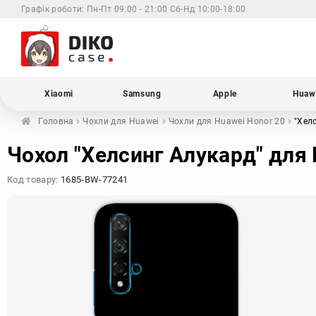
Графік роботи:
Пн-Пт 09:00 - 21:00 Сб-Нд 10:00-18:00
Xiaomi
Samsung
Apple
Huaw
Головна
Чохли для
Huawei
Чохли для Huawei
Honor 20
"Хел
Чохол "Хелсинг Алукард" для 
Код товару:
1685-BW-77241