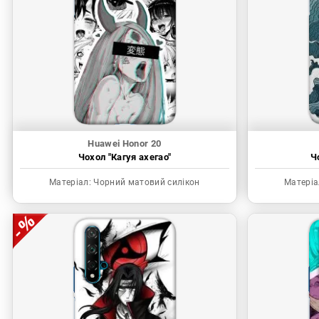
Huawei Honor 20
Чохол "Кагуя ахегао"
Ч
Матеріал:
Чорний матовий силікон
Матеріа