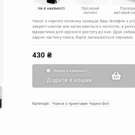
Infinix
Sony
Motorola
Не в наявності
Прозорий
Прозор
силікон
матовий си
Чохол з чорного силікону захищає Ваш телефон з усіх
закриті чохлом але натискаються з легкістю, а роз
відкритими для зручного доступу до них. Друк зобр
задню частину чохла, борти залишаються чорними.
430
₴
Немає в наявності
Додати в кошик
Категорії:
Чохли з принтами Чорно-білі