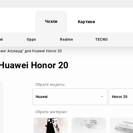
Чохли
Картини
ei
Oppo
Realme
TECNO
синг Алукард"
для Huawei Honor 20
Huawei Honor 20
Обрати модель:
Huawei
Honor 20
Xiaomi
Samsung
Обрати матеріал:
Apple
Huawei
Oppo
Realme
TECNO
ZTE
OnePlus
Google
Doogee