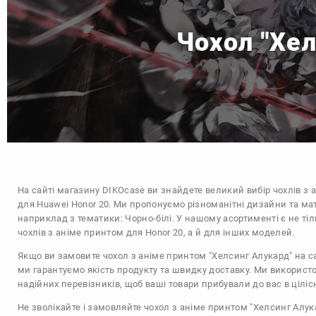
Чохол "Хел
На сайті магазину
DIKOcase
ви знайдете великий вибір чохлів з 
для Huawei Honor 20. Ми пропонуємо різноманітні дизайни та мат
наприклад з тематики:
Чорно-білі
. У нашому асортименті є не ті
чохлів з аніме принтом для Honor 20, а й для інших моделей.
Якщо ви замовите чохол з аніме принтом "Хелсинг Алукард" на с
ми гарантуємо якість продукту та швидку доставку. Ми використ
надійних перевізників, щоб ваші товари прибували до вас в цілісн
Не зволікайте і замовляйте чохол з аніме принтом "Хелсинг Алук