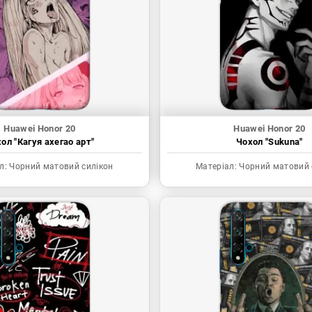
Huawei Honor 20
Huawei Honor 20
ол "Кагуя ахегао арт"
Чохол "Sukuna"
л:
Чорний матовий силікон
Матеріал:
Чорний матовий 