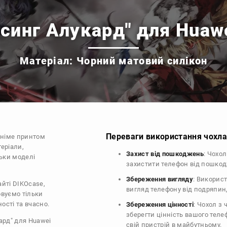
синг Алукард" для Huaw
Матеріал: Чорний матовий силікон
Переваги використання чохла 
аніме принтом
еріали,
Захист від пошкоджень
: Чохо
льки моделі
захистити телефон від пошко
Збереження вигляду
: Викорис
айті DIKOcase,
вигляд телефону від подряпин
овуємо тільки
ості та вчасно.
Збереження цінності
: Чохол з
зберегти цінність вашого тел
ард" для Huawei
свій пристрій в майбутньому.