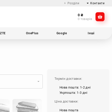
Розділи
Контакти
0
₴
Про компанію
@dikocase
0 товарів
Доставка та оплата
@dikocase
Обмін та повернення
ZTE
OnePlus
Google
Інші
Блог
Термін доставки:
Нова пошта: 1-2 дні
Укрпошта: 1-3 дні
Ціна доставки:
Нова пошта