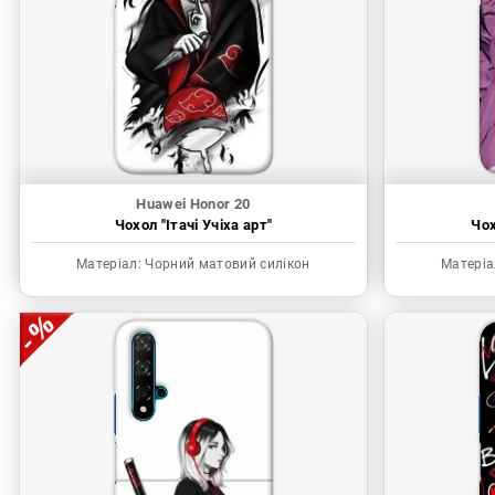
Huawei Honor 20
Чохол "Ітачі Учіха арт"
Чох
Матеріал:
Чорний матовий силікон
Матеріа