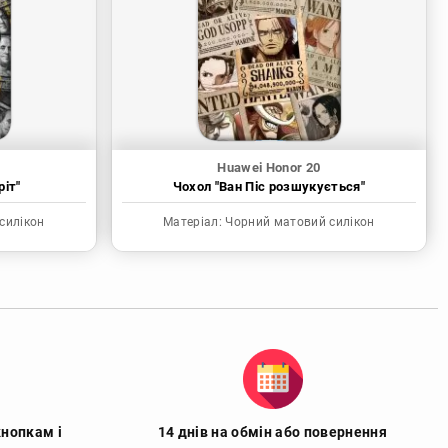
Huawei Honor 20
ріт"
Чохол "Ван Піс розшукується"
силікон
Матеріал:
Чорний матовий силікон
кнопкам і
14 днів на обмін або повернення