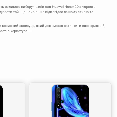
сть великого вибору чохлів для Huawei Honor 20 з чорного
ідібрати той, що найбільше відповідає вашому стилю та
же корисний аксесуар, який допомагає захистити ваш пристрій,
ості в користуванні.