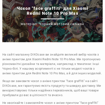
Чохол "face graffiti" для Xiaomi
Redmi Note 10 Pro Max
Матеріал: Чорний матовий силікон
На сайті магазину
DIKOcase
ви знайдете великий вибір чохлів з
аніме принтом для Xiaomi Redmi Note 10 Pro Max. Ми пропонуємо
різноманітні дизайни та матеріали, наприклад з тематики:
Інші
Чорно-білі
. У нашому асортименті є не тільки моделі чохлів з
аніме принтом для Redmi Note 10 Pro Max, а й для інших моделей.
Якщо ви замовите чохол з аніме принтом "face graffiti" на сайті
DIKOcase, ми гарантуємо якість продукту та швидку доставку. Ми
використовуємо тільки надійних перевізників, щоб ваші товари
прибували до вас в цілісності та вчасно.
Не зволікайте і замовляйте чохол з аніме принтом "face graffiti"