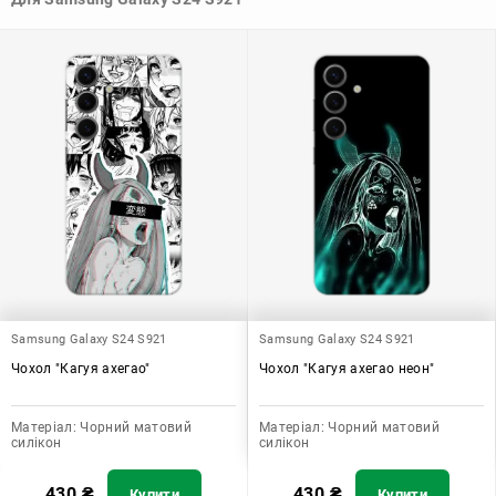
допомагає захистити ваш пристрій, зберегти його цінність і
додати зручності в користуванні.
Samsung Galaxy S24 S921
Samsung Galaxy S24 S921
Чохол "Кагуя ахегао"
Чохол "Кагуя ахегао неон"
Матеріал:
Чорний матовий
Матеріал:
Чорний матовий
силікон
силікон
430
₴
430
₴
Купити
Купити