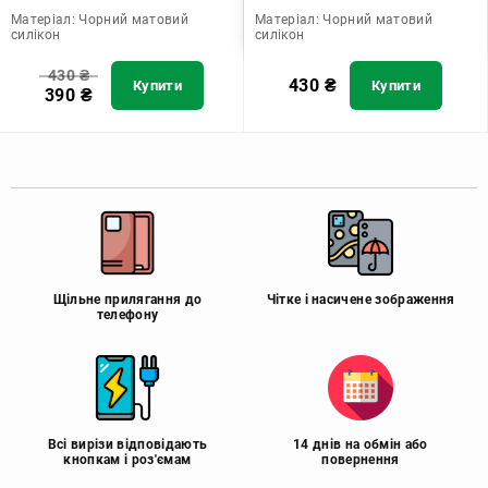
Матеріал:
Чорний матовий
Матеріал:
Чорний матовий
силікон
силікон
430
₴
430
₴
Купити
Купити
390
₴
Щільне прилягання до
Чітке і насичене зображення
телефону
Всі вирізи відповідають
14 днів на обмін або
кнопкам і роз'ємам
повернення