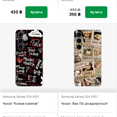
430
₴
430
₴
Купити
Купити
390
₴
Samsung Galaxy S24 S921
Samsung Galaxy S24 S921
Чохол "Колаж написів"
Чохол "Ван Піс розшукується"