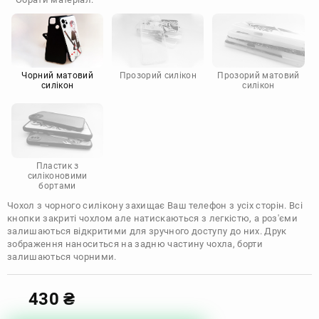
Doogee
Infinix
Sony
Motorola
Чорний матовий
Прозорий силікон
Прозорий матовий
силікон
силікон
Пластик з
силіконовими
бортами
Чохол з чорного силікону захищає Ваш телефон з усіх сторін. Всі
кнопки закриті чохлом але натискаються з легкістю, а роз'єми
залишаються відкритими для зручного доступу до них. Друк
зображення наноситься на задню частину чохла, борти
залишаються чорними.
430
₴