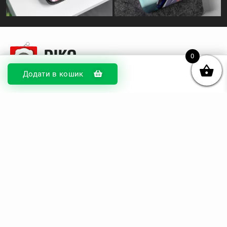
0
Додати в кошик
© DIKOcase 2026
ФОП Карпенко Альона Андріївна
Розділи
Про компанію
Доставка та оплата
Обмін та повернення