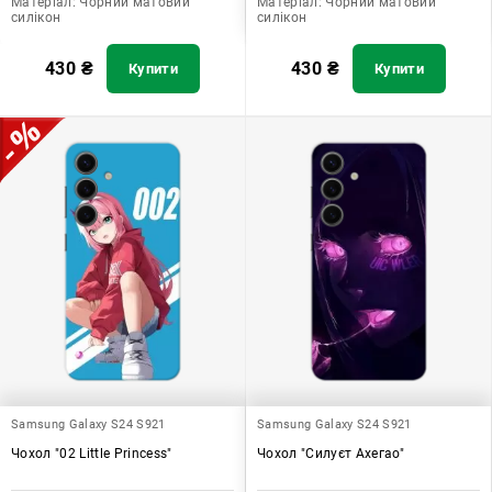
Матеріал:
Чорний матовий
Матеріал:
Чорний матовий
силікон
силікон
430
₴
430
₴
Купити
Купити
Samsung Galaxy S24 S921
Samsung Galaxy S24 S921
Чохол "02 Little Princess"
Чохол "Силуєт Ахегао"