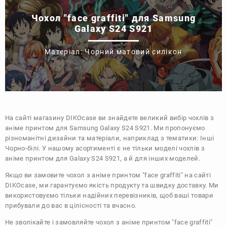
Чохол "face graffiti" для Samsung
Galaxy S24 S921
Матеріал: Чорний матовий силікон
На сайті магазину
DIKOcase
ви знайдете великий вибір чохлів з
аніме принтом для Samsung Galaxy S24 S921. Ми пропонуємо
різноманітні дизайни та матеріали, наприклад з тематики:
Інші
Чорно-білі
. У нашому асортименті є не тільки моделі чохлів з
аніме принтом для Galaxy S24 S921, а й для інших моделей.
Якщо ви замовите чохол з аніме принтом "face graffiti" на сайті
DIKOcase, ми гарантуємо якість продукту та швидку доставку. Ми
використовуємо тільки надійних перевізників, щоб ваші товари
прибували до вас в цілісності та вчасно.
Не зволікайте і замовляйте чохол з аніме принтом "face graffiti"