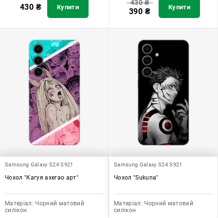
430
₴
430
₴
Купити
Купити
390
₴
Samsung Galaxy S24 S921
Samsung Galaxy S24 S921
Чохол "Кагуя ахегао арт"
Чохол "Sukuna"
Матеріал:
Чорний матовий
Матеріал:
Чорний матовий
силікон
силікон