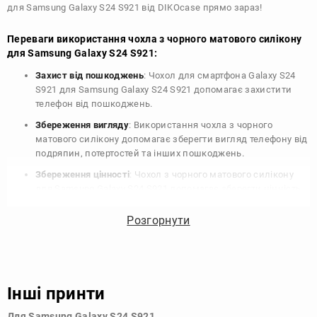
для Samsung Galaxy S24 S921 від DIKOcase прямо зараз!
Переваги використання чохла з чорного матового силікону
для Samsung Galaxy S24 S921:
Захист від пошкоджень
: Чохол для смартфона Galaxy S24
S921 для Samsung Galaxy S24 S921 допомагає захистити
телефон від пошкоджень.
Збереження вигляду
: Використання чохла з чорного
матового силікону допомагає зберегти вигляд телефону від
подряпин, потертостей та інших пошкоджень.
Збереження цінності
: Чохол з чорного матового силікону
для Samsung Galaxy S24 S921 допомагає зберегти цінність
вашого телефону, що особливо важливо для людей, які
планують продати свій пристрій в майбутньому.
Розгорнути
Варіативність дизайну
: Наявність великого вибору чохлів
для Samsung Galaxy S24 S921 з чорного матового силікону
дозволяє підібрати той, що найбільше відповідає вашому
стилю та особистому смаку.
Інші принти
Узагалі, чохол для телефону - це дуже корисний аксесуар, який
Для Samsung Galaxy S24 S921