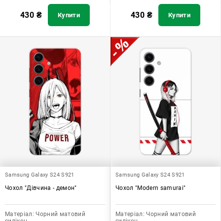
430
₴
430
₴
Купити
Купити
Samsung Galaxy S24 S921
Samsung Galaxy S24 S921
Чохол "Дівчина - демон"
Чохол "Modern samurai"
Матеріал:
Чорний матовий
Матеріал:
Чорний матовий
силікон
силікон