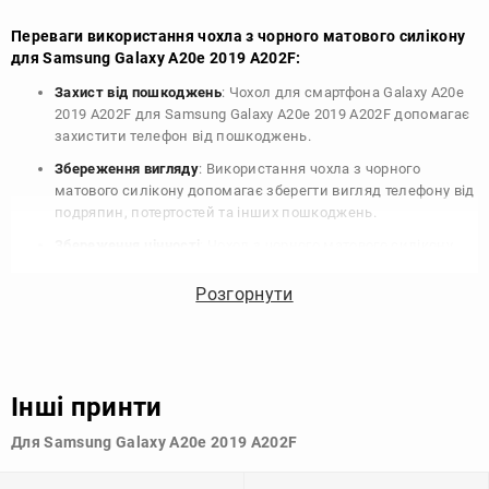
Переваги використання чохла з чорного матового силікону
для Samsung Galaxy A20e 2019 A202F:
Захист від пошкоджень
: Чохол для смартфона Galaxy A20e
2019 A202F для Samsung Galaxy A20e 2019 A202F допомагає
захистити телефон від пошкоджень.
Збереження вигляду
: Використання чохла з чорного
матового силікону допомагає зберегти вигляд телефону від
подряпин, потертостей та інших пошкоджень.
Збереження цінності
: Чохол з чорного матового силікону
для Samsung Galaxy A20e 2019 A202F допомагає зберегти
цінність вашого телефону, що особливо важливо для
Розгорнути
людей, які планують продати свій пристрій в майбутньому.
Варіативність дизайну
: Наявність великого вибору чохлів
для Samsung Galaxy A20e 2019 A202F з чорного матового
силікону дозволяє підібрати той, що найбільше відповідає
Інші принти
вашому стилю та особистому смаку.
Для Samsung Galaxy A20e 2019 A202F
Узагалі, чохол для телефону - це дуже корисний аксесуар, який
допомагає захистити ваш пристрій, зберегти його цінність і
додати зручності в користуванні.