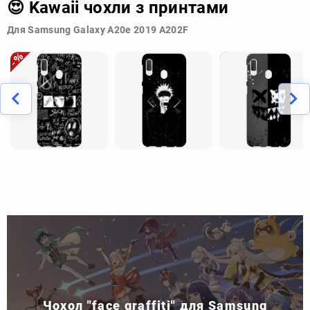
😍 Kawaii чохли з принтами
Для Samsung Galaxy A20e 2019 A202F
Чохол "face graffiti" для Samsung