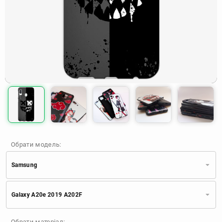
Обрати модель:
Samsung
Xiaomi
Samsung
Apple
Galaxy A20e 2019 A202F
Huawei
Oppo
Realme
TECNO
ZTE
OnePlus
Google
Обрати матеріал: