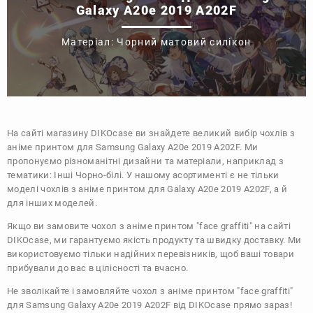
Galaxy A20e 2019 A202F
Матеріал: Чорний матовий силікон
На сайті магазину
DIKOcase
ви знайдете великий вибір чохлів з
аніме принтом для Samsung Galaxy A20e 2019 A202F. Ми
пропонуємо різноманітні дизайни та матеріали, наприклад з
тематики:
Інші
Чорно-білі
. У нашому асортименті є не тільки
моделі чохлів з аніме принтом для Galaxy A20e 2019 A202F, а й
для інших моделей.
Якщо ви замовите чохол з аніме принтом "face graffiti" на сайті
DIKOcase, ми гарантуємо якість продукту та швидку доставку. Ми
використовуємо тільки надійних перевізників, щоб ваші товари
прибували до вас в цілісності та вчасно.
Не зволікайте і замовляйте чохол з аніме принтом "face graffiti"
для Samsung Galaxy A20e 2019 A202F від DIKOcase прямо зараз!