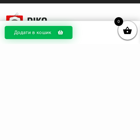
0
Додати в кошик
© DIKOcase 2026
ФОП Карпенко Альона Андріївна
Розділи
Про компанію
Доставка та оплата
Обмін та повернення
Блог
Купити чохли з чорного силікону