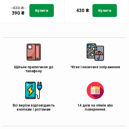
430
₴
430
₴
Купити
Купити
390
₴
Щільне прилягання до
Чітке і насичене зображення
телефону
Всі вирізи відповідають
14 днів на обмін або
кнопкам і роз'ємам
повернення