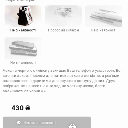
Doogee
Infinix
Sony
Motorola
Не в наявності
Прозорий силікон
Не в наявності
Не в наявності
Чохол з чорного силікону захищає Ваш телефон з усіх сторін. Всі
кнопки закриті чохлом але натискаються з легкістю, а роз'єми
залишаються відкритими для зручного доступу до них. Друк
зображення наноситься на задню частину чохла, борти
залишаються чорними.
430
₴
Немає в наявності