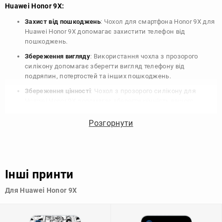
Huawei Honor 9X:
Захист від пошкоджень
: Чохол для смартфона Honor 9X для
Huawei Honor 9X допомагає захистити телефон від
пошкоджень.
Збереження вигляду
: Використання чохла з прозорого
силікону допомагає зберегти вигляд телефону від
подряпин, потертостей та інших пошкоджень.
Збереження цінності
: Чохол з прозорого силікону для
Huawei Honor 9X допомагає зберегти цінність вашого
телефону, що особливо важливо для людей, які планують
продати свій пристрій в майбутньому.
Розгорнути
Варіативність дизайну
: Наявність великого вибору чохлів
для Huawei Honor 9X з прозорого силікону дозволяє
підібрати той, що найбільше відповідає вашому стилю та
особистому смаку.
Інші принти
Узагалі, чохол для телефону - це дуже корисний аксесуар, який
Для Huawei Honor 9X
допомагає захистити ваш пристрій, зберегти його цінність і
додати зручності в користуванні.