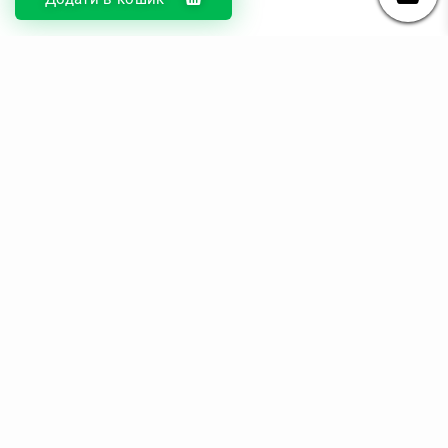
© DIKOcase 2026
ФОП Карпенко Альона Андріївна
Розділи
Про компанію
Доставка та оплата
Обмін та повернення
Блог
Купити чохли з чорного силікону
Купити чохли з термопластику
Купити чохли з прозорого силікону
Аніме чохли - Міста