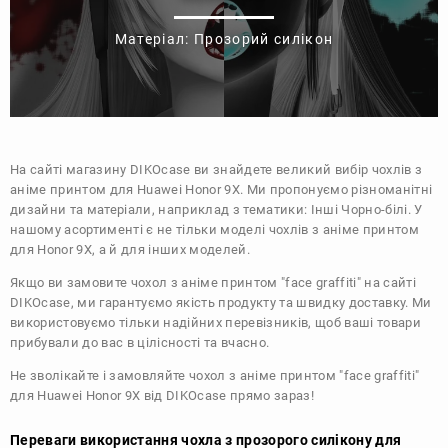
Матеріал: Прозорий силікон
На сайті магазину
DIKOcase
ви знайдете великий вибір чохлів з
аніме принтом для Huawei Honor 9X. Ми пропонуємо різноманітні
дизайни та матеріали, наприклад з тематики:
Інші
Чорно-білі
. У
нашому асортименті є не тільки моделі чохлів з аніме принтом
для Honor 9X, а й для інших моделей.
Якщо ви замовите чохол з аніме принтом "face graffiti" на сайті
DIKOcase, ми гарантуємо якість продукту та швидку доставку. Ми
використовуємо тільки надійних перевізників, щоб ваші товари
прибували до вас в цілісності та вчасно.
Не зволікайте і замовляйте чохол з аніме принтом "face graffiti"
для Huawei Honor 9X від DIKOcase прямо зараз!
Переваги використання чохла з прозорого силікону для