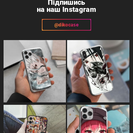
Підпишись
на наш Instagram
@dikocase