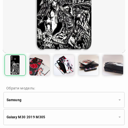
Обрати модель:
Samsung
Xiaomi
Samsung
Apple
Galaxy M30 2019 M305
Huawei
Oppo
Realme
TECNO
ZTE