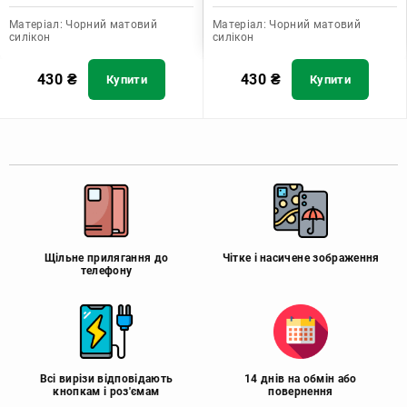
Матеріал:
Чорний матовий
Матеріал:
Чорний матовий
силікон
силікон
430
₴
430
₴
Купити
Купити
Щільне прилягання до
Чітке і насичене зображення
телефону
Всі вирізи відповідають
14 днів на обмін або
кнопкам і роз'ємам
повернення