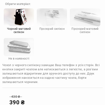
OnePlus
Google
Обрати матеріал:
Doogee
Infinix
Sony
Motorola
Чорний матовий
Прозорий силікон
Прозорий матовий
силікон
силікон
Не в наявності
Чохол з чорного силікону захищає Ваш телефон з усіх сторін. Всі
кнопки закриті чохлом але натискаються з легкістю, а роз'єми
залишаються відкритими для зручного доступу до них. Друк
зображення наноситься на задню частину чохла, борти
залишаються чорними.
430
₴
390
₴