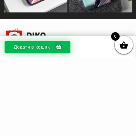
0
Додати в кошик
© DIKOcase 2026
ФОП Карпенко Альона Андріївна
Розділи
Про компанію
Доставка та оплата
Обмін та повернення