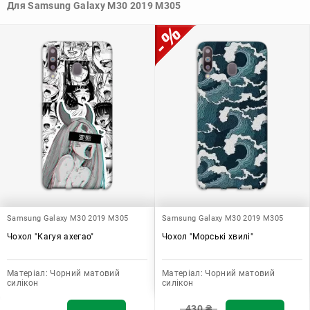
Для Samsung Galaxy M30 2019 M305
Узагалі, чохол для телефону - це дуже корисний аксесуар, який
допомагає захистити ваш пристрій, зберегти його цінність і
додати зручності в користуванні.
Samsung Galaxy M30 2019 M305
Samsung Galaxy M30 2019 M305
Чохол "Кагуя ахегао"
Чохол "Морські хвилі"
Матеріал:
Чорний матовий
Матеріал:
Чорний матовий
силікон
силікон
430
₴