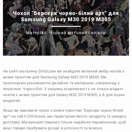
Чохол "Берсерк чорно-білий арт" для
Samsung Galaxy M30 2019 M305
Матеріал: Чорний матовий силікон
На сайті магазину
DIKOcase
ви знайдете великий вибір чохлів з
аніме принтом для Samsung Galaxy M30 2019 M305. Ми
пропонуємо різноманітні дизайни та матеріали, наприклад з
тематики:
Чорно-білі
. У нашому асортименті є не тільки моделі
чохлів з аніме принтом для Galaxy M30 2019 M305, а й для інших
моделей.
Якщо ви замовите чохол з аніме принтом "Берсерк чорно-білий
арт" на сайті DIKOcase, ми гарантуємо якість продукту та швидку
доставку. Ми використовуємо тільки надійних перевізників, щоб
ваші товари прибували до вас в цілісності та вчасно.