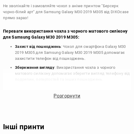
Не зволікайте і замовляйте чохол з аніме принтом "Берсерк
чорно-білий арт" для Samsung Galaxy M30 2019 M305 від DIKOcase
прямо зараз!
Переваги використання чохла з чорного матового силікону
для Samsung Galaxy M30 2019 M305:
Захист від пошкоджень
: Чохол для смартфона Galaxy M30
2019 M305 для Samsung Galaxy M30 2019 M305 допомагає
захистити телефон від пошкоджень.
Збереження вигляду
: Використання чохла з чорного
матового силікону допомагає зберегти вигляд телефону від
подряпин, потертостей та інших пошкоджень.
Збереження цінності
: Чохол з чорного матового силікону
для Samsung Galaxy M30 2019 M305 допомагає зберегти
Розгорнути
цінність вашого телефону, що особливо важливо для
людей, які планують продати свій пристрій в майбутньому.
Варіативність дизайну
: Наявність великого вибору чохлів
для Samsung Galaxy M30 2019 M305 з чорного матового
Інші принти
силікону дозволяє підібрати той, що найбільше відповідає
вашому стилю та особистому смаку.