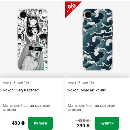
Apple iPhone 16e
Apple iPhone 16e
Чохол "Кагуя ахегао"
Чохол "Морські хвилі"
Матеріал:
Чорний матовий
Матеріал:
Чорний матовий
силікон
силікон
430
₴
430
₴
Купити
Купити
390
₴