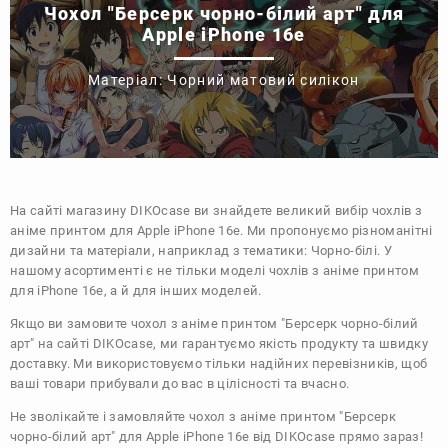
Чохол "Берсерк чорно-білий арт" для
Apple iPhone 16e
Матеріал: Чорний матовий силікон
На сайті магазину
DIKOcase
ви знайдете великий вибір чохлів з
аніме принтом для Apple iPhone 16e. Ми пропонуємо різноманітні
дизайни та матеріали, наприклад з тематики:
Чорно-білі
. У
нашому асортименті є не тільки моделі чохлів з аніме принтом
для iPhone 16e, а й для інших моделей.
Якщо ви замовите чохол з аніме принтом "Берсерк чорно-білий
арт" на сайті DIKOcase, ми гарантуємо якість продукту та швидку
доставку. Ми використовуємо тільки надійних перевізників, щоб
ваші товари прибували до вас в цілісності та вчасно.
Не зволікайте і замовляйте чохол з аніме принтом "Берсерк
чорно-білий арт" для Apple iPhone 16e від DIKOcase прямо зараз!