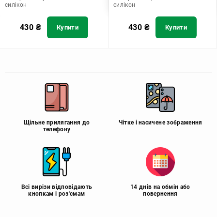
силікон
силікон
430
₴
430
₴
Купити
Купити
Щільне прилягання до
Чітке і насичене зображення
телефону
Всі вирізи відповідають
14 днів на обмін або
кнопкам і роз'ємам
повернення