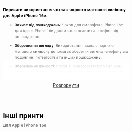
Переваги використання чохла з чорного матового силікону
для Apple iPhone 16e:
Захист від пошкоджень
: Чохол для смартфона iPhone 16e
для Apple iPhone 16e допомагає захистити телефон від
пошкоджень.
Збереження вигляду
: Використання чохла з чорного
матового силікону допомагає зберегти вигляд телефону від
подряпин, потертостей та інших пошкоджень.
Збереження цінності
: Чохол з чорного матового силікону
для Apple iPhone 16e допомагає зберегти цінність вашого
телефону, що особливо важливо для людей, які планують
продати свій пристрій в майбутньому.
Розгорнути
Варіативність дизайну
: Наявність великого вибору чохлів
для Apple iPhone 16e з чорного матового силікону дозволяє
підібрати той, що найбільше відповідає вашому стилю та
особистому смаку.
Інші принти
Узагалі, чохол для телефону - це дуже корисний аксесуар, який
Для Apple iPhone 16e
допомагає захистити ваш пристрій, зберегти його цінність і
додати зручності в користуванні.