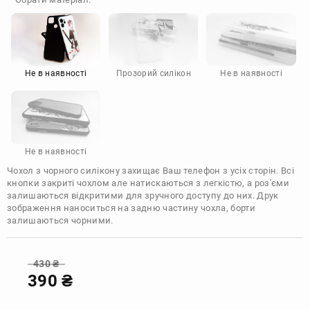
Doogee
Infinix
Sony
Motorola
Не в наявності
Прозорий силікон
Не в наявності
Не в наявності
Чохол з чорного силікону захищає Ваш телефон з усіх сторін. Всі
кнопки закриті чохлом але натискаються з легкістю, а роз'єми
залишаються відкритими для зручного доступу до них. Друк
зображення наноситься на задню частину чохла, борти
залишаються чорними.
430
₴
390
₴