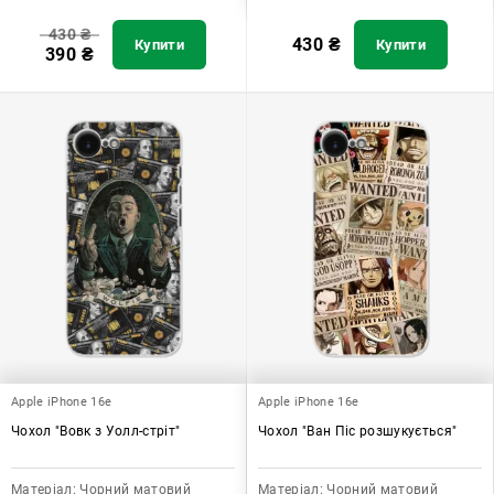
430
₴
430
₴
Купити
Купити
390
₴
Apple iPhone 16e
Apple iPhone 16e
Чохол "Вовк з Уолл-стріт"
Чохол "Ван Піс розшукується"
Матеріал:
Чорний матовий
Матеріал:
Чорний матовий