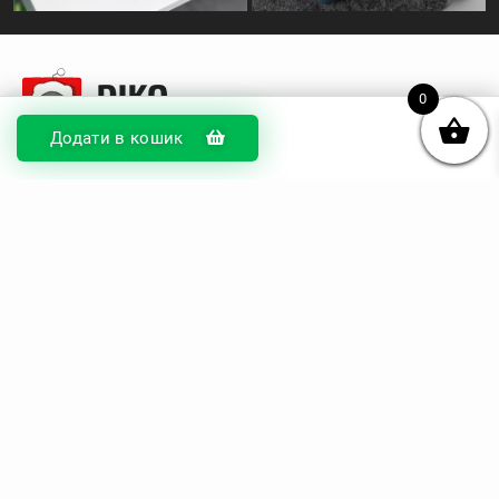
0
Додати в кошик
© DIKOcase 2026
ФОП Карпенко Альона Андріївна
Розділи
Про компанію
Доставка та оплата
Обмін та повернення
Блог