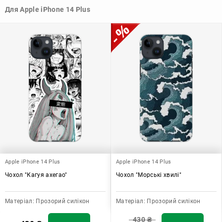
Для Apple iPhone 14 Plus
Узагалі, чохол для телефону - це дуже корисний аксесуар, який
допомагає захистити ваш пристрій, зберегти його цінність і
додати зручності в користуванні.
Apple iPhone 14 Plus
Apple iPhone 14 Plus
Чохол "Кагуя ахегао"
Чохол "Морські хвилі"
Матеріал:
Прозорий силікон
Матеріал:
Прозорий силікон
430
₴