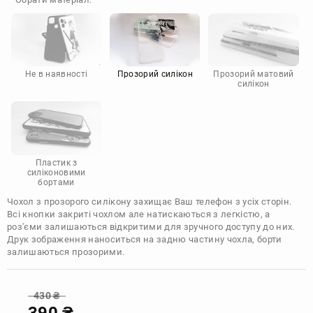
Doogee
Infinix
Sony
Motorola
Не в наявності
Прозорий силікон
Прозорий матовий
силікон
Пластик з
силіконовими
бортами
Чохол з прозорого силікону захищає Ваш телефон з усіх сторін.
Всі кнопки закриті чохлом але натискаються з легкістю, а
роз'єми залишаються відкритими для зручного доступу до них.
Друк зображення наноситься на задню частину чохла, борти
залишаються прозорими.
430
₴
390
₴