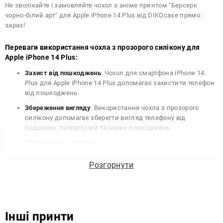
Не зволікайте і замовляйте чохол з аніме принтом "Берсерк
чорно-білий арт" для Apple iPhone 14 Plus від DIKOcase прямо
зараз!
Переваги використання чохла з прозорого силікону для
Apple iPhone 14 Plus:
Захист від пошкоджень
: Чохол для смартфона iPhone 14
Plus для Apple iPhone 14 Plus допомагає захистити телефон
від пошкоджень.
Збереження вигляду
: Використання чохла з прозорого
силікону допомагає зберегти вигляд телефону від
подряпин, потертостей та інших пошкоджень.
Збереження цінності
: Чохол з прозорого силікону для Apple
iPhone 14 Plus допомагає зберегти цінність вашого
телефону, що особливо важливо для людей, які планують
Розгорнути
продати свій пристрій в майбутньому.
Варіативність дизайну
: Наявність великого вибору чохлів
для Apple iPhone 14 Plus з прозорого силікону дозволяє
підібрати той, що найбільше відповідає вашому стилю та
Інші принти
особистому смаку.