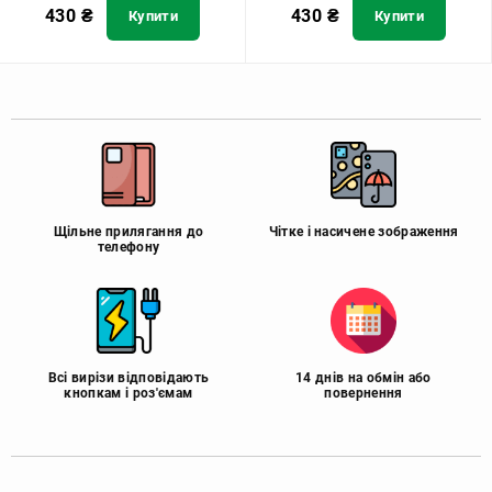
430
₴
430
₴
Купити
Купити
Щільне прилягання до
Чітке і насичене зображення
телефону
Всі вирізи відповідають
14 днів на обмін або
кнопкам і роз'ємам
повернення