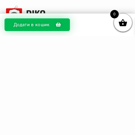
0
Додати в кошик
© DIKOcase 2026
ФОП Карпенко Альона Андріївна
Розділи
Про компанію
Доставка та оплата
Обмін та повернення
Блог
Купити чохли з чорного силікону