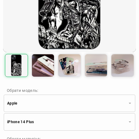
Обрати модель:
Apple
Xiaomi
Samsung
Apple
iPhone 14 Plus
Huawei
Oppo
Realme
TECNO
ZTE
OnePlus
Google
Обрати матеріал: