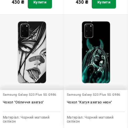
430
₴
430
₴
Купити
Купити
Samsung Galaxy S20 Plus 5G G986
Samsung Galaxy S20 Plus 5G G986
Чохол "Обличчя ахегао"
Чохол "Кагуя ахегао неон"
Матеріал:
Чорний матовий
Матеріал:
Чорний матовий
силікон
силікон