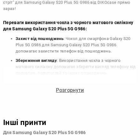
стріт" для Samsung Galaxy S20 Plus 5G G986 від DIKOcase прямо
зараз!
Переваги використання чохла з чорного матового силікону
для Samsung Galaxy S20 Plus 5G G986:
Захист від пошкоджень
: Чохол для смартфона Galaxy S20
Plus 5G G986 для Samsung Galaxy S20 Plus 5G G986
допомагає захистити телефон від пошкоджень.
Збереження вигляду
: Використання чохла з чорного
матового силікону допомагає зберегти вигляд телефону від
подряпин, потертостей та інших пошкоджень.
Збереження цінності
: Чохол з чорного матового силікону
для Samsung Galaxy S20 Plus 5G G986 допомагає зберегти
Розгорнути
цінність вашого телефону, що особливо важливо для
людей, які планують продати свій пристрій в майбутньому.
Варіативність дизайну
: Наявність великого вибору чохлів
для Samsung Galaxy S20 Plus 5G G986 з чорного матового
Інші принти
силікону дозволяє підібрати той, що найбільше відповідає
вашому стилю та особистому смаку.
Для Samsung Galaxy S20 Plus 5G G986
Узагалі, чохол для телефону - це дуже корисний аксесуар, який