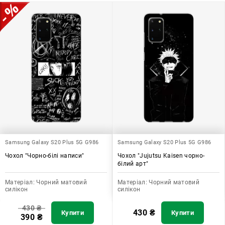
допомагає захистити ваш пристрій, зберегти його цінність і
додати зручності в користуванні.
Samsung Galaxy S20 Plus 5G G986
Samsung Galaxy S20 Plus 5G G986
Чохол "Чорно-білі написи"
Чохол "Jujutsu Kaisen чорно-
білий арт"
Матеріал:
Чорний матовий
Матеріал:
Чорний матовий
силікон
силікон
430
₴
430
₴
Купити
Купити
390
₴