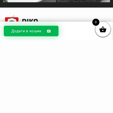
0
Додати в кошик
© DIKOcase 2026
ФОП Карпенко Альона Андріївна
Розділи
Про компанію
Доставка та оплата
Обмін та повернення
Блог