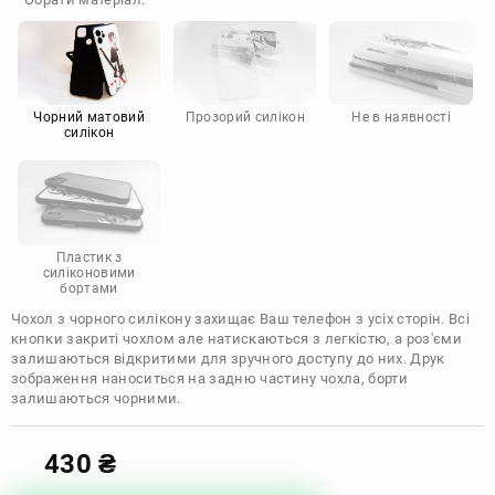
Doogee
Infinix
Sony
Motorola
Чорний матовий
Прозорий силікон
Не в наявності
силікон
Пластик з
силіконовими
бортами
Чохол з чорного силікону захищає Ваш телефон з усіх сторін. Всі
кнопки закриті чохлом але натискаються з легкістю, а роз'єми
залишаються відкритими для зручного доступу до них. Друк
зображення наноситься на задню частину чохла, борти
залишаються чорними.
430
₴