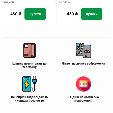
силікон
силікон
430
₴
430
₴
Купити
Купити
Щільне прилягання до
Чітке і насичене зображення
телефону
Всі вирізи відповідають
14 днів на обмін або
кнопкам і роз'ємам
повернення