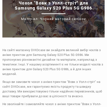
Чохол "Вовк з Уолл-стріт" для
Samsung Galaxy S20 Plus 5G G986
Матеріал: Чорний матовий силікон
На сайті магазину
DIKOcase
ви знайдете великий вибір чохлів з
аніме принтом для Samsung Galaxy S20 Plus 5G G986. Ми
пропонуємо різноманітні дизайни та матеріали, наприклад з
тематики:
Інші
. У нашому асортименті є не тільки моделі чохлів з
аніме принтом для Galaxy S20 Plus 5G G986, а й для інших
моделей.
Якщо ви замовите чохол з аніме принтом "Вовк з Уолл-стріт" на
сайті DIKOcase, ми гарантуємо якість продукту та швидку
доставку. Ми використовуємо тільки надійних перевізників, щоб
ваші товари прибували до вас в цілісності та вчасно.
Не зволікайте і замовляйте чохол з аніме принтом "Вовк з Уолл-