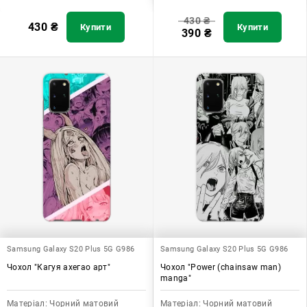
430
₴
430
₴
Купити
Купити
390
₴
Samsung Galaxy S20 Plus 5G G986
Samsung Galaxy S20 Plus 5G G986
Чохол "Кагуя ахегао арт"
Чохол "Power (chainsaw man)
manga"
Матеріал:
Чорний матовий
Матеріал:
Чорний матовий