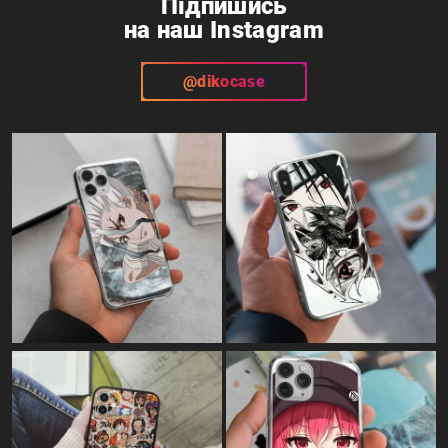
Підпишись
на наш Instagram
@dikocase