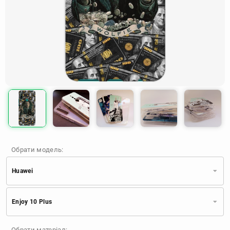
Обрати модель:
Huawei
Xiaomi
Samsung
Apple
Enjoy 10 Plus
Huawei
Oppo
Realme
TECNO
ZTE
OnePlus
Google
Обрати матеріал: