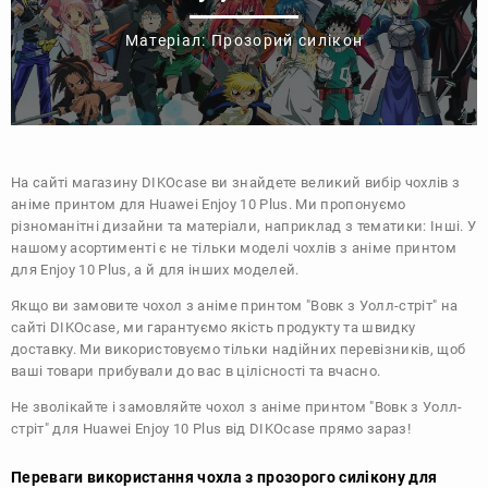
Матеріал: Прозорий силікон
На сайті магазину
DIKOcase
ви знайдете великий вибір чохлів з
аніме принтом для Huawei Enjoy 10 Plus. Ми пропонуємо
різноманітні дизайни та матеріали, наприклад з тематики:
Інші
. У
нашому асортименті є не тільки моделі чохлів з аніме принтом
для Enjoy 10 Plus, а й для інших моделей.
Якщо ви замовите чохол з аніме принтом "Вовк з Уолл-стріт" на
сайті DIKOcase, ми гарантуємо якість продукту та швидку
доставку. Ми використовуємо тільки надійних перевізників, щоб
ваші товари прибували до вас в цілісності та вчасно.
Не зволікайте і замовляйте чохол з аніме принтом "Вовк з Уолл-
стріт" для Huawei Enjoy 10 Plus від DIKOcase прямо зараз!
Переваги використання чохла з прозорого силікону для