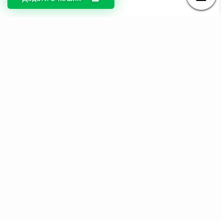
© DIKOcase 2026
ФОП Карпенко Альона Андріївна
Розділи
Про компанію
Доставка та оплата
Обмін та повернення
Блог
Купити чохли з чорного силікону
Купити чохли з термопластику
Купити чохли з прозорого силікону
Аніме чохли - Міста