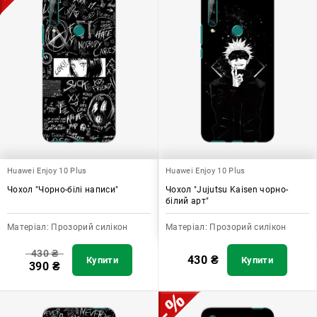
Huawei Enjoy 10 Plus
Huawei Enjoy 10 Plus
Чохол "Чорно-білі написи"
Чохол "Jujutsu Kaisen чорно-
білий арт"
Матеріал:
Прозорий силікон
Матеріал:
Прозорий силікон
430
₴
430
₴
Купити
Купити
390
₴