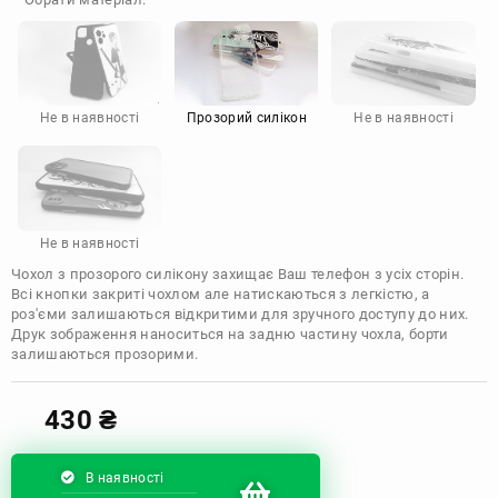
Doogee
Infinix
Sony
Motorola
Не в наявності
Прозорий силікон
Не в наявності
Не в наявності
Чохол з прозорого силікону захищає Ваш телефон з усіх сторін.
Всі кнопки закриті чохлом але натискаються з легкістю, а
роз'єми залишаються відкритими для зручного доступу до них.
Друк зображення наноситься на задню частину чохла, борти
залишаються прозорими.
430
₴
В наявності