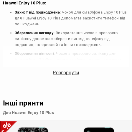
Huawei Enjoy 10 Plus:
Захист від пошкоджень
: Чохол для смартфона Enjoy 10 Plus
для Huawei Enjoy 10 Plus допомагає захистити телефон від
пошкоджень.
Збереження вигляду
: Використання чохла з прозорого
силікону допомагає зберегти вигляд телефону від
подряпин, потертостей та інших пошкоджень.
Збереження цінності
: Чохол з прозорого силікону для
Huawei Enjoy 10 Plus допомагає зберегти цінність вашого
телефону, що особливо важливо для людей, які планують
продати свій пристрій в майбутньому.
Розгорнути
Варіативність дизайну
: Наявність великого вибору чохлів
для Huawei Enjoy 10 Plus з прозорого силікону дозволяє
підібрати той, що найбільше відповідає вашому стилю та
особистому смаку.
Інші принти
Узагалі, чохол для телефону - це дуже корисний аксесуар, який
Для Huawei Enjoy 10 Plus
допомагає захистити ваш пристрій, зберегти його цінність і
додати зручності в користуванні.