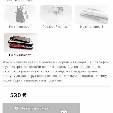
Doogee
Infinix
Sony
Motorola
Не в наявності
Прозорий силікон
Не в наявності
Не в наявності
Чохол з пластику з силіконовими бортами захищає Ваш телефон
з усіх сторін. Всі кнопки закриті чохлом але натискаються з
легкістю, а роз'єми залишаються відкритими для зручного
доступу до них. Друк зображення наноситься на задню частину
чохла, борти залишаються чорними.
530
₴
Немає в наявності