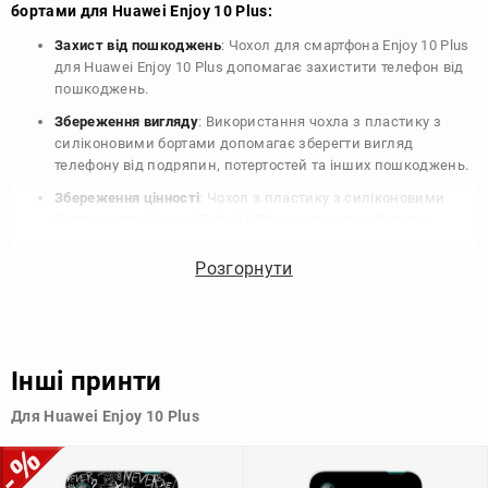
бортами для Huawei Enjoy 10 Plus:
Захист від пошкоджень
: Чохол для смартфона Enjoy 10 Plus
для Huawei Enjoy 10 Plus допомагає захистити телефон від
пошкоджень.
Збереження вигляду
: Використання чохла з пластику з
силіконовими бортами допомагає зберегти вигляд
телефону від подряпин, потертостей та інших пошкоджень.
Збереження цінності
: Чохол з пластику з силіконовими
бортами для Huawei Enjoy 10 Plus допомагає зберегти
цінність вашого телефону, що особливо важливо для
людей, які планують продати свій пристрій в майбутньому.
Розгорнути
Варіативність дизайну
: Наявність великого вибору чохлів
для Huawei Enjoy 10 Plus з пластику з силіконовими
бортами дозволяє підібрати той, що найбільше відповідає
вашому стилю та особистому смаку.
Інші принти
Узагалі, чохол для телефону - це дуже корисний аксесуар, який
Для Huawei Enjoy 10 Plus
допомагає захистити ваш пристрій, зберегти його цінність і
додати зручності в користуванні.