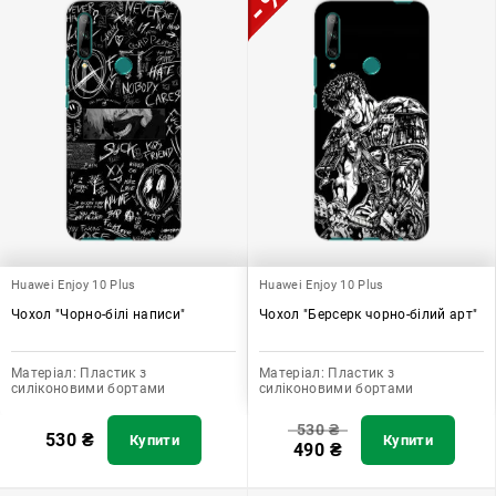
Huawei Enjoy 10 Plus
Huawei Enjoy 10 Plus
Чохол "Чорно-білі написи"
Чохол "Берсерк чорно-білий арт"
Матеріал:
Пластик з
Матеріал:
Пластик з
силіконовими бортами
силіконовими бортами
530
₴
530
₴
Купити
Купити
490
₴