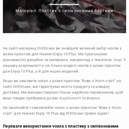
Матеріал: Пластик з силіконовими бортами
На сайті магазину
DIKOcase
ви знайдете великий вибір чохлів з
аніме принтом для Huawei Enjoy 10 Plus. Ми пропонуємо
різноманітні дизайни та матеріали, наприклад з тематики:
Інші
. У
нашому асортименті є не тільки моделі чохлів з аніме принтом
для Enjoy 10 Plus, а й для інших моделей.
Якщо ви замовите чохол з аніме принтом "Вовк з Уолл-стріт" на
сайті DIKOcase, ми гарантуємо якість продукту та швидку
доставку. Ми використовуємо тільки надійних перевізників, щоб
ваші товари прибували до вас в цілісності та вчасно.
Не зволікайте і замовляйте чохол з аніме принтом "Вовк з Уолл-
стріт" для Huawei Enjoy 10 Plus від DIKOcase прямо зараз!
Переваги використання чохла з пластику з силіконовими