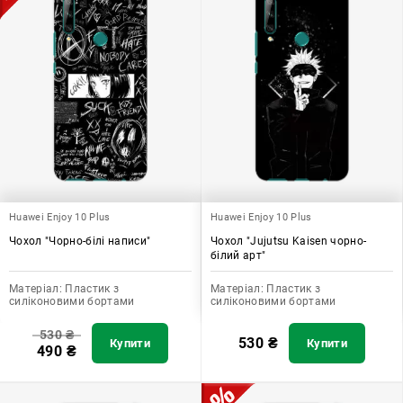
Huawei Enjoy 10 Plus
Huawei Enjoy 10 Plus
Чохол "Чорно-білі написи"
Чохол "Jujutsu Kaisen чорно-
білий арт"
Матеріал:
Пластик з
Матеріал:
Пластик з
силіконовими бортами
силіконовими бортами
530
₴
530
₴
Купити
Купити
490
₴