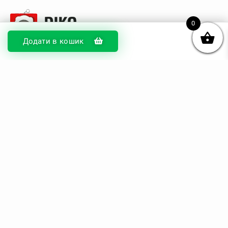
0
Додати в кошик
© DIKOcase 2026
ФОП Карпенко Альона Андріївна
Розділи
Про компанію
Доставка та оплата
Обмін та повернення
Блог
Купити чохли з чорного силікону