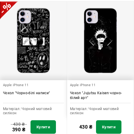
Apple iPhone 11
Apple iPhone 11
Чохол "Чорно-білі написи"
Чохол "Jujutsu Kaisen чорно-
білий арт"
Матеріал:
Чорний матовий
Матеріал:
Чорний матовий
силікон
силікон
430
₴
430
₴
Купити
Купити
390
₴