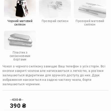
Motorola
Чорний матовий
Прозорий силікон
Прозорий матовий
силікон
силікон
Пластик з
силіконовими
бортами
Чохол з чорного силікону захищає Ваш телефон з усіх сторін. Всі
кнопки закриті чохлом але натискаються з легкістю, а роз'єми
залишаються відкритими для зручного доступу до них. Друк
зображення наноситься на задню частину чохла, борти
залишаються чорними.
430
₴
390
₴