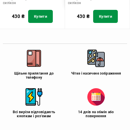
силікон
силікон
430
₴
430
₴
Купити
Купити
Щільне прилягання до
Чітке і насичене зображення
телефону
Всі вирізи відповідають
14 днів на обмін або
кнопкам і роз'ємам
повернення