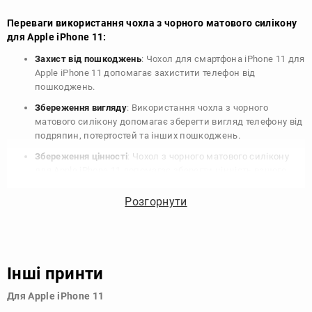
Переваги використання чохла з чорного матового силікону
для Apple iPhone 11:
Захист від пошкоджень
: Чохол для смартфона iPhone 11 для
Apple iPhone 11 допомагає захистити телефон від
пошкоджень.
Збереження вигляду
: Використання чохла з чорного
матового силікону допомагає зберегти вигляд телефону від
подряпин, потертостей та інших пошкоджень.
Збереження цінності
: Чохол з чорного матового силікону
для Apple iPhone 11 допомагає зберегти цінність вашого
телефону, що особливо важливо для людей, які планують
продати свій пристрій в майбутньому.
Розгорнути
Варіативність дизайну
: Наявність великого вибору чохлів
для Apple iPhone 11 з чорного матового силікону дозволяє
підібрати той, що найбільше відповідає вашому стилю та
особистому смаку.
Інші принти
Узагалі, чохол для телефону - це дуже корисний аксесуар, який
Для Apple iPhone 11
допомагає захистити ваш пристрій, зберегти його цінність і
додати зручності в користуванні.