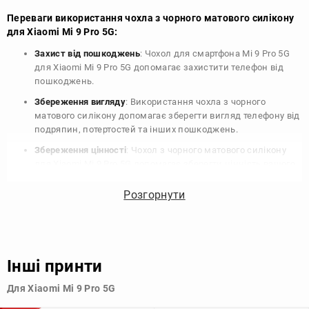
Переваги використання чохла з чорного матового силікону
для Xiaomi Mi 9 Pro 5G:
Захист від пошкоджень
: Чохол для смартфона Mi 9 Pro 5G
для Xiaomi Mi 9 Pro 5G допомагає захистити телефон від
пошкоджень.
Збереження вигляду
: Використання чохла з чорного
матового силікону допомагає зберегти вигляд телефону від
подряпин, потертостей та інших пошкоджень.
Збереження цінності
: Чохол з чорного матового силікону
для Xiaomi Mi 9 Pro 5G допомагає зберегти цінність вашого
телефону, що особливо важливо для людей, які планують
продати свій пристрій в майбутньому.
Розгорнути
Варіативність дизайну
: Наявність великого вибору чохлів
для Xiaomi Mi 9 Pro 5G з чорного матового силікону
дозволяє підібрати той, що найбільше відповідає вашому
стилю та особистому смаку.
Інші принти
Узагалі, чохол для телефону - це дуже корисний аксесуар, який
Для Xiaomi Mi 9 Pro 5G
допомагає захистити ваш пристрій, зберегти його цінність і
додати зручності в користуванні.