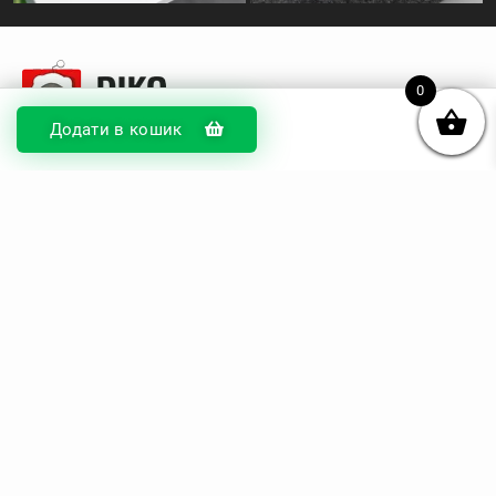
0
Додати в кошик
© DIKOcase 2026
ФОП Карпенко Альона Андріївна
Розділи
Про компанію
Доставка та оплата
Обмін та повернення
Блог