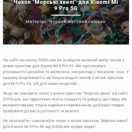
Чохол "Морські хвилі" для Xiaomi Mi
9 Pro 5G
Матеріал: Чорний матовий силікон
На сайті магазину
DIKOcase
ви знайдете великий вибір чохлів з
аніме принтом для Xiaomi Mi 9 Pro 5G. Ми пропонуємо
різноманітні дизайни та матеріали, наприклад з тематики:
Інші
. У
нашому асортименті є не тільки моделі чохлів з аніме принтом
для Mi 9 Pro 5G, а й для інших моделей.
Якщо ви замовите чохол з аніме принтом "Морські хвилі" на сайті
DIKOcase, ми гарантуємо якість продукту та швидку доставку. Ми
використовуємо тільки надійних перевізників, щоб ваші товари
прибували до вас в цілісності та вчасно.
Не зволікайте і замовляйте чохол з аніме принтом "Морські хвилі"
для Xiaomi Mi 9 Pro 5G від DIKOcase прямо зараз!