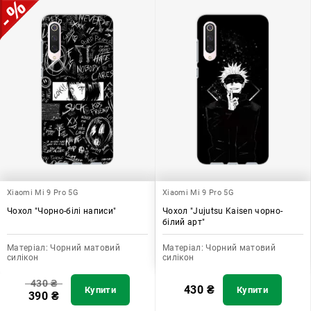
Xiaomi Mi 9 Pro 5G
Xiaomi Mi 9 Pro 5G
Чохол "Чорно-білі написи"
Чохол "Jujutsu Kaisen чорно-
білий арт"
Матеріал:
Чорний матовий
Матеріал:
Чорний матовий
силікон
силікон
430
₴
430
₴
Купити
Купити
390
₴