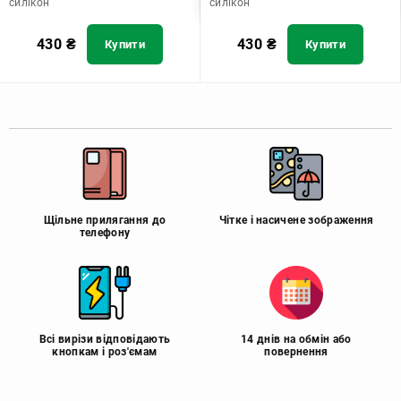
силікон
силікон
430
₴
430
₴
Купити
Купити
Щільне прилягання до
Чітке і насичене зображення
телефону
Всі вирізи відповідають
14 днів на обмін або
кнопкам і роз'ємам
повернення