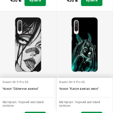
430
₴
430
₴
Купити
Купити
Xiaomi Mi 9 Pro 5G
Xiaomi Mi 9 Pro 5G
Чохол "Обличчя ахегао"
Чохол "Кагуя ахегао неон"
Матеріал:
Чорний матовий
Матеріал:
Чорний матовий
силікон
силікон