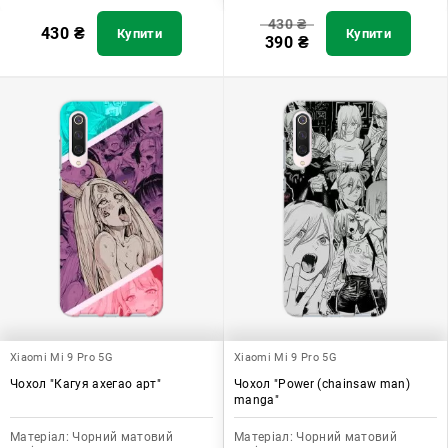
430
₴
430
₴
Купити
Купити
390
₴
Xiaomi Mi 9 Pro 5G
Xiaomi Mi 9 Pro 5G
Чохол "Кагуя ахегао арт"
Чохол "Power (chainsaw man)
manga"
Матеріал:
Чорний матовий
Матеріал:
Чорний матовий