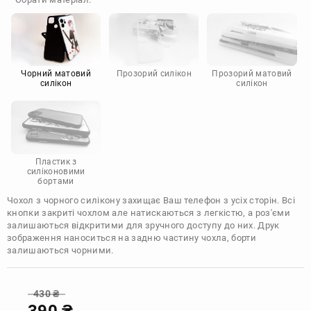
Doogee
Infinix
Sony
Motorola
Чорний матовий
Прозорий силікон
Прозорий матовий
силікон
силікон
Пластик з
силіконовими
бортами
Чохол з чорного силікону захищає Ваш телефон з усіх сторін. Всі
кнопки закриті чохлом але натискаються з легкістю, а роз'єми
залишаються відкритими для зручного доступу до них. Друк
зображення наноситься на задню частину чохла, борти
залишаються чорними.
430
₴
390
₴