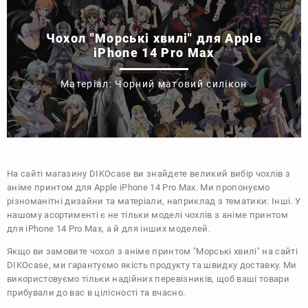
Чохол "Морські хвилі" для Apple
iPhone 14 Pro Max
Матеріал: Чорний матовий силікон
На сайті магазину
DIKOcase
ви знайдете великий вибір чохлів з
аніме принтом для Apple iPhone 14 Pro Max. Ми пропонуємо
різноманітні дизайни та матеріали, наприклад з тематики:
Інші
. У
нашому асортименті є не тільки моделі чохлів з аніме принтом
для iPhone 14 Pro Max, а й для інших моделей.
Якщо ви замовите чохол з аніме принтом "Морські хвилі" на сайті
DIKOcase, ми гарантуємо якість продукту та швидку доставку. Ми
використовуємо тільки надійних перевізників, щоб ваші товари
прибували до вас в цілісності та вчасно.