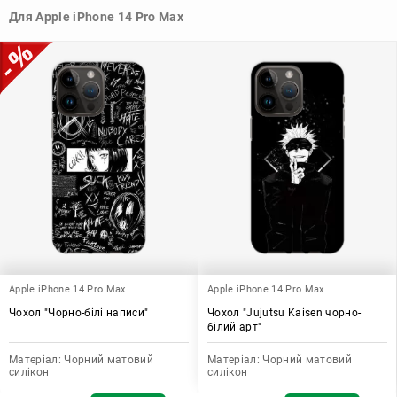
Узагалі, чохол для телефону - це дуже корисний аксесуар, який
Для Apple iPhone 14 Pro Max
допомагає захистити ваш пристрій, зберегти його цінність і
додати зручності в користуванні.
Apple iPhone 14 Pro Max
Apple iPhone 14 Pro Max
Чохол "Чорно-білі написи"
Чохол "Jujutsu Kaisen чорно-
білий арт"
Матеріал:
Чорний матовий
Матеріал:
Чорний матовий
силікон
силікон