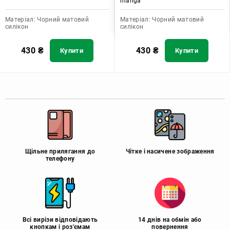
manga"
Матеріал:
Чорний матовий
Матеріал:
Чорний матовий
силікон
силікон
430
₴
430
₴
Купити
Купити
Щільне прилягання до
Чітке і насичене зображення
телефону
Всі вирізи відповідають
14 днів на обмін або
кнопкам і роз'ємам
повернення