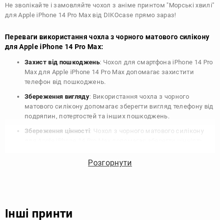
Не зволікайте і замовляйте чохол з аніме принтом "Морські хвилі"
для Apple iPhone 14 Pro Max від DIKOcase прямо зараз!
Переваги використання чохла з чорного матового силікону
для Apple iPhone 14 Pro Max:
Захист від пошкоджень
: Чохол для смартфона iPhone 14 Pro
Max для Apple iPhone 14 Pro Max допомагає захистити
телефон від пошкоджень.
Збереження вигляду
: Використання чохла з чорного
матового силікону допомагає зберегти вигляд телефону від
подряпин, потертостей та інших пошкоджень.
Збереження цінності
: Чохол з чорного матового силікону
для Apple iPhone 14 Pro Max допомагає зберегти цінність
вашого телефону, що особливо важливо для людей, які
планують продати свій пристрій в майбутньому.
Розгорнути
Варіативність дизайну
: Наявність великого вибору чохлів
для Apple iPhone 14 Pro Max з чорного матового силікону
дозволяє підібрати той, що найбільше відповідає вашому
стилю та особистому смаку.
Інші принти