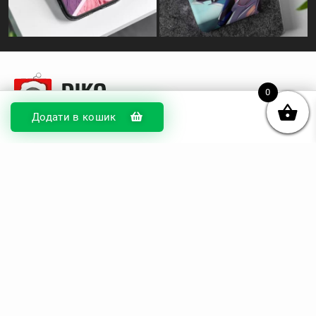
0
Додати в кошик
© DIKOcase 2026
ФОП Карпенко Альона Андріївна
Розділи
Про компанію
Доставка та оплата
Обмін та повернення