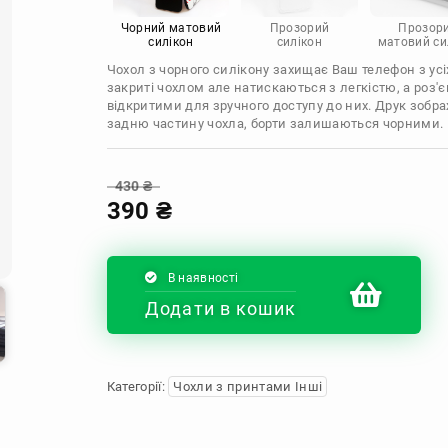
Infinix
Sony
Motorola
Чорний матовий
Прозорий
Прозор
силікон
силікон
матовий си
Чохол з чорного силікону захищає Ваш телефон з усіх
закриті чохлом але натискаються з легкістю, а роз
відкритими для зручного доступу до них. Друк зобр
задню частину чохла, борти залишаються чорними.
430
₴
390
₴
В наявності
Додати в кошик
Категорії:
Чохли з принтами Інші