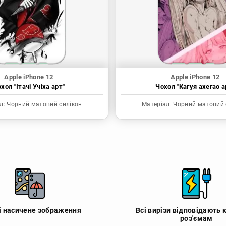
Apple iPhone 12
Apple iPhone 12
хол "Ітачі Учіха арт"
Чохол "Кагуя ахегао а
л:
Чорний матовий силікон
Матеріал:
Чорний матовий 
 і насичене зображення
Всі вирізи відповідають 
роз'ємам