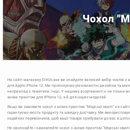
Чохол "М
На сайті магазину
DIKOcase
ви знайдете великий вибір чохлів з 
для Apple iPhone 12. Ми пропонуємо різноманітні дизайни та мат
наприклад з тематики:
Інші
. У нашому асортименті є не тільки мо
аніме принтом для iPhone 12, а й для інших моделей.
Якщо ви замовите чохол з аніме принтом "Морські хвилі" на сайт
гарантуємо якість продукту та швидку доставку. Ми використову
надійних перевізників, щоб ваші товари прибували до вас в цілісн
Не зволікайте і замовляйте чохол з аніме принтом "Морські хвилі