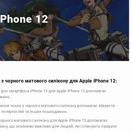
iPhone 12
з чорного матового силікону для Apple iPhone 12:
л для смартфона iPhone 12 для Apple iPhone 12 допомагає
джень.
тання чохла з чорного матового силікону допомагає зберегти
, потертостей та інших пошкоджень.
 чорного матового силікону для Apple iPhone 12 допомагає
ефону, що особливо важливо для людей, які планують продати