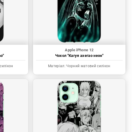
Apple iPhone 12
о"
Чохол "Кагуя ахегао неон"
силікон
Матеріал:
Чорний матовий силікон