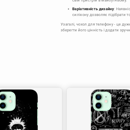
свій пристрій в майбутньому.
Варіативність дизайну
: Наявні
силікону дозволяє підібрати т
Узагалі, чохол для телефону - це ду
зберегти його цінність і додати зручн