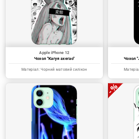
Apple iPhone 12
Чохол "Кагуя ахегао"
Чохол "
Матеріал:
Чорний матовий силікон
Матеріа