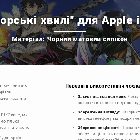
орські хвилі" для Apple 
Матеріал: Чорний матовий силікон
Переваги використання чохла 
аніме принтом
еріали,
Захист від пошкоджень
: Чохо
делі чохлів з
захистити телефон від пошко
Збереження вигляду
: Викорис
і DIKOcase, ми
вигляд телефону від подряпин
ємо тільки
ості та вчасно.
Збереження цінності
: Чохол з
зберегти цінність вашого тел
" для Apple