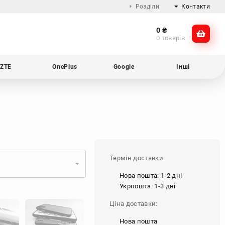
Розділи
Контакти
0
₴
Про компанію
@dikocase
0 товарів
Доставка та оплата
@dikocase
Обмін та повернення
ZTE
OnePlus
Google
Інші
Блог
Термін доставки:
Нова пошта: 1-2 дні
Укрпошта: 1-3 дні
Ціна доставки:
Нова пошта