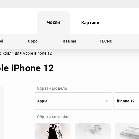
Чохли
Картини
ei
Oppo
Realme
TECNO
і хвилі"
для Apple iPhone 12
le iPhone 12
Обрати модель:
Apple
iPhone 12
Xiaomi
Samsung
Обрати матеріал:
Apple
Huawei
Oppo
Realme
TECNO
ZTE
OnePlus
Google
Doogee