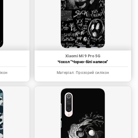
Xiaomi Mi 9 Pro 5G
"
Чохол "Чорно-білі написи"
ікон
Матеріал:
Прозорий силікон