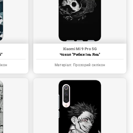
Xiaomi Mi 9 Pro 5G
і"
Чохол "Рибки Інь Янь"
ікон
Матеріал:
Прозорий силікон