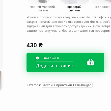
Infinix
Sony
Motorola
Чорний матовий
Прозорий
Не в наявн
силікон
силікон
Чохол з прозорого силікону захищає Ваш телефон з ус
закриті чохлом але натискаються з легкістю, а роз
відкритими для зручного доступу до них. Друк зобр
задню частину чохла, борти залишаються прозорим
430
₴
В наявності
Додати в кошик
Категорії:
Чохли з принтами Етті/Ahegao