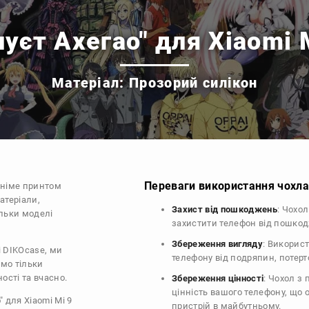
уєт Ахегао" для Xiaomi 
Матеріал: Прозорий силікон
Переваги використання чохла 
аніме принтом
атеріали,
Захист від пошкоджень
: Чохол
ільки моделі
захистити телефон від пошко
Збереження вигляду
: Викорис
і DIKOcase, ми
телефону від подряпин, потер
ємо тільки
ості та вчасно.
Збереження цінності
: Чохол з
цінність вашого телефону, що
 для Xiaomi Mi 9
пристрій в майбутньому.