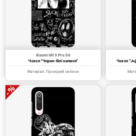
Xiaomi Mi 9 Pro 5G
Чохол "Чорно-білі написи"
Чохол "Juj
Матеріал:
Прозорий силікон
Мате