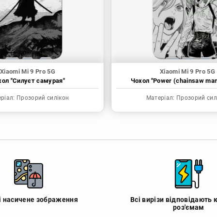
Xiaomi Mi 9 Pro 5G
Xiaomi Mi 9 Pro 5G
хол "Силуєт самурая"
Чохол "Power (chainsaw ma
ріал:
Прозорий силікон
Матеріал:
Прозорий сил
 і насичене зображення
Всі вирізи відповідають 
роз'ємам