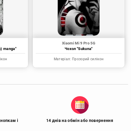
Xiaomi Mi 9 Pro 5G
n) manga"
Чохол "Sukuna"
ікон
Матеріал:
Прозорий силікон
кнопкам і
14 днів на обмін або повернення