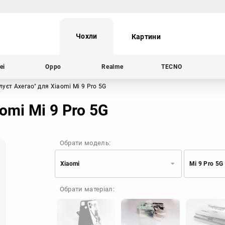
Чохли
Картини
ei
Oppo
Realme
TECNO
луєт Ахегао"
для Xiaomi Mi 9 Pro 5G
omi Mi 9 Pro 5G
Обрати модель:
Xiaomi
Mi 9 Pro 5G
Xiaomi
Samsung
Обрати матеріал:
Apple
Huawei
Oppo
Realme
TECNO
ZTE
OnePlus
Google
Doogee