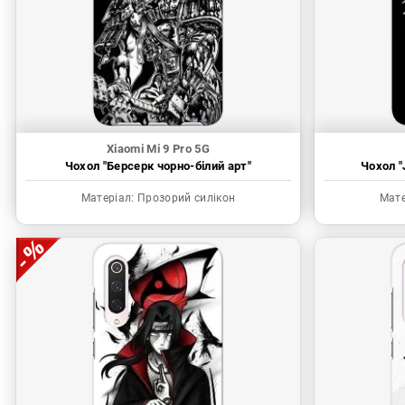
Xiaomi Mi 9 Pro 5G
Чохол "Берсерк чорно-білий арт"
Чохол "
Матеріал:
Прозорий силікон
Мате