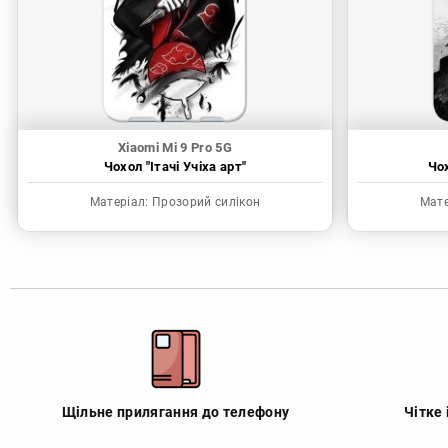
Xiaomi Mi 9 Pro 5G
Чохол "Ітачі Учіха арт"
Чо
Матеріал:
Прозорий силікон
Мате
Щільне прилягання до телефону
Чітке