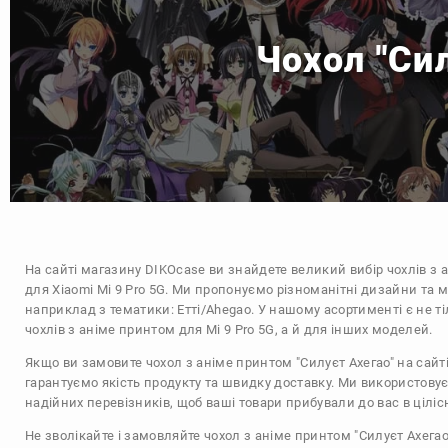
Чохол "Сил
На сайті магазину
DIKOcase
ви знайдете великий вибір чохлів з 
для Xiaomi Mi 9 Pro 5G. Ми пропонуємо різноманітні дизайни та м
наприклад з тематики:
Етті/Ahegao
. У нашому асортименті є не т
чохлів з аніме принтом для Mi 9 Pro 5G, а й для інших моделей.
Якщо ви замовите чохол з аніме принтом "Силуєт Ахегао" на сайт
гарантуємо якість продукту та швидку доставку. Ми використову
надійних перевізників, щоб ваші товари прибували до вас в цілісн
Не зволікайте і замовляйте чохол з аніме принтом "Силуєт Ахегао"