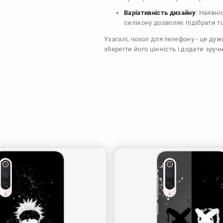
Варіативність дизайну
: Наявні
силікону дозволяє підібрати т
Узагалі, чохол для телефону - це ду
зберегти його цінність і додати зручн