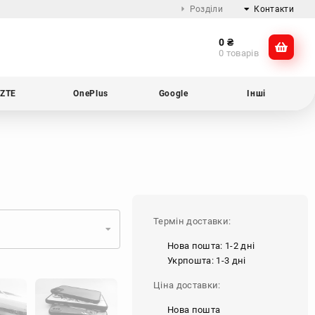
Розділи
Контакти
0
₴
Про компанію
@dikocase
0 товарів
Доставка та оплата
@dikocase
Обмін та повернення
ZTE
OnePlus
Google
Інші
Блог
Термін доставки:
Нова пошта: 1-2 дні
Укрпошта: 1-3 дні
Ціна доставки:
Нова пошта