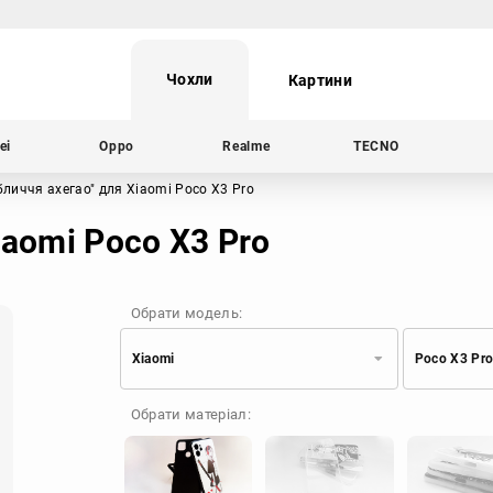
Чохли
Картини
ei
Oppo
Realme
TECNO
бличчя ахегао"
для Xiaomi Poco X3 Pro
iaomi Poco X3 Pro
Обрати модель:
Xiaomi
Poco X3 Pr
Xiaomi
Samsung
Обрати матеріал:
Apple
Huawei
Oppo
Realme
TECNO
ZTE
OnePlus
Google
Doogee