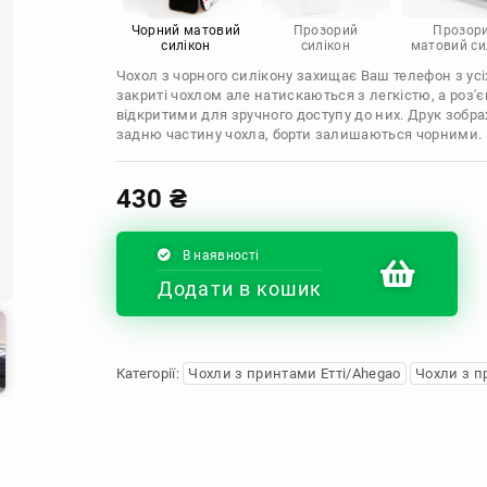
Infinix
Sony
Motorola
Чорний матовий
Прозорий
Прозор
силікон
силікон
матовий си
Чохол з чорного силікону захищає Ваш телефон з усіх
закриті чохлом але натискаються з легкістю, а роз
відкритими для зручного доступу до них. Друк зобр
задню частину чохла, борти залишаються чорними.
430
₴
В наявності
Додати в кошик
Категорії:
Чохли з принтами Етті/Ahegao
Чохли з п