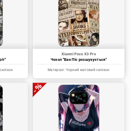
Xiaomi Poco X3 Pro
ріт"
Чохол "Ван Піс розшукується"
силікон
Матеріал:
Чорний матовий силікон