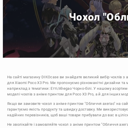
Чохол "Обл
На сайті магазину
DIKOcase
ви знайдете великий вибір чохлів з 
для Xiaomi Poco X3 Pro. Ми пропонуємо різноманітні дизайни та 
наприклад з тематики:
Етті/Ahegao
Чорно-білі
. У нашому асортиме
моделі чохлів з аніме принтом для Poco X3 Pro, а й для інших мо
Якщо ви замовите чохол з аніме принтом "Обличчя ахегао" на сай
гарантуємо якість продукту та швидку доставку. Ми використову
надійних перевізників, щоб ваші товари прибували до вас в цілісн
Не зволікайте і замовляйте чохол з аніме принтом "Обличчя ахега