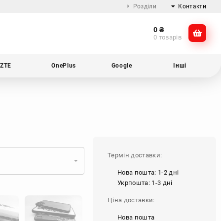
Розділи
Контакти
0
₴
Про компанію
@dikocase
0 товарів
Доставка та оплата
@dikocase
Обмін та повернення
ZTE
OnePlus
Google
Інші
Блог
Термін доставки:
o
Нова пошта: 1-2 дні
Укрпошта: 1-3 дні
Ціна доставки:
Нова пошта