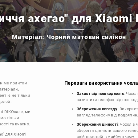
иччя ахегао" для Xiaomi 
Матеріал: Чорний матовий силікон
Переваги використання чохла 
аніме принтом
матеріали,
Захист від пошкоджень
: Чохо
нті є не тільки
захистити телефон від пошко
делей.
Збереження вигляду
: Викорис
ті DIKOcase, ми
вигляд телефону від подряпин
ємо тільки
ості та вчасно.
Збереження цінності
: Чохол з
зберегти цінність вашого тел
о" для Xiaomi
свій пристрій в майбутньому.