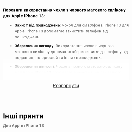
Переваги використання чохла з чорного матового силікону
для Apple iPhone 13:
Захист від пошкоджень
: Чохол для смартфона iPhone 13 для
Apple iPhone 13 допомагає захистити телефон від
пошкоджень.
Збереження вигляду
: Використання чохла з чорного
матового силікону допомагає зберегти вигляд телефону від
подряпин, потертостей та інших пошкоджень.
Збереження цінності
: Чохол з чорного матового силікону
для Apple iPhone 13 допомагає зберегти цінність вашого
телефону, що особливо важливо для людей, які планують
продати свій пристрій в майбутньому.
Розгорнути
Варіативність дизайну
: Наявність великого вибору чохлів
для Apple iPhone 13 з чорного матового силікону дозволяє
підібрати той, що найбільше відповідає вашому стилю та
особистому смаку.
Інші принти
Узагалі, чохол для телефону - це дуже корисний аксесуар, який
Для Apple iPhone 13
допомагає захистити ваш пристрій, зберегти його цінність і