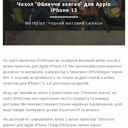
Чохол "Обличчя ахегао" для Apple
iPhone 13
Матеріал: Чорний матовий силікон
На сайті магазину
DIKOcase
ви знайдете великий вибір чохлів з
аніме принтом для Apple iPhone 13. Ми пропонуємо різноманітні
дизайни та матеріали, наприклад з тематики:
Етті/Ahegao
Чорно-
білі
. У нашому асортименті є не тільки моделі чохлів з аніме
принтом для iPhone 13, а й для інших моделей.
Якщо ви замовите чохол з аніме принтом "Обличчя ахегао" на
сайті DIKOcase, ми гарантуємо якість продукту та швидку
доставку. Ми використовуємо тільки надійних перевізників, щоб
ваші товари прибували до вас в цілісності та вчасно.
Не зволікайте і замовляйте чохол з аніме принтом "Обличчя
ахегао" для Apple iPhone 13 від DIKOcase прямо зараз!