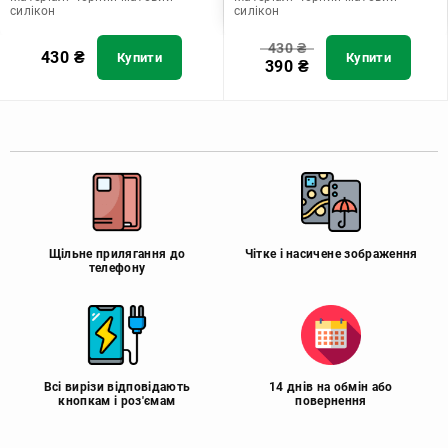
силікон
силікон
430
₴
430
₴
Купити
Купити
390
₴
Щільне прилягання до
Чітке і насичене зображення
телефону
Всі вирізи відповідають
14 днів на обмін або
кнопкам і роз'ємам
повернення