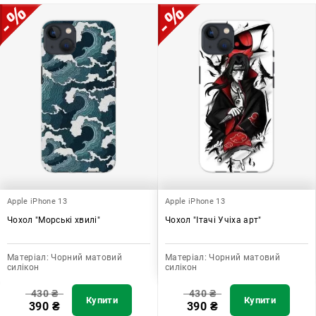
додати зручності в користуванні.
Apple iPhone 13
Apple iPhone 13
Чохол "Морські хвилі"
Чохол "Ітачі Учіха арт"
Матеріал:
Чорний матовий
Матеріал:
Чорний матовий
силікон
силікон
430
₴
430
₴
Купити
Купити
390
₴
390
₴