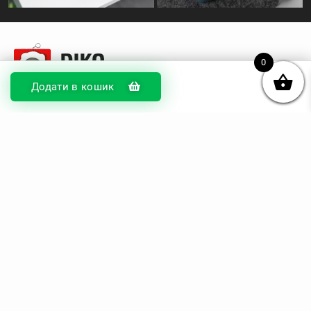
0
Додати в кошик
© DIKOcase 2026
ФОП Карпенко Альона Андріївна
Розділи
Про компанію
Доставка та оплата
Обмін та повернення
Блог