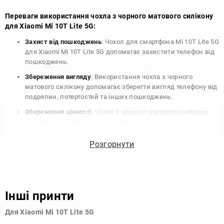
Переваги використання чохла з чорного матового силікону
для Xiaomi Mi 10T Lite 5G:
Захист від пошкоджень
: Чохол для смартфона Mi 10T Lite 5G
для Xiaomi Mi 10T Lite 5G допомагає захистити телефон від
пошкоджень.
Збереження вигляду
: Використання чохла з чорного
матового силікону допомагає зберегти вигляд телефону від
подряпин, потертостей та інших пошкоджень.
Збереження цінності
: Чохол з чорного матового силікону
для Xiaomi Mi 10T Lite 5G допомагає зберегти цінність
вашого телефону, що особливо важливо для людей, які
планують продати свій пристрій в майбутньому.
Розгорнути
Варіативність дизайну
: Наявність великого вибору чохлів
для Xiaomi Mi 10T Lite 5G з чорного матового силікону
дозволяє підібрати той, що найбільше відповідає вашому
стилю та особистому смаку.
Інші принти
Узагалі, чохол для телефону - це дуже корисний аксесуар, який
Для Xiaomi Mi 10T Lite 5G
допомагає захистити ваш пристрій, зберегти його цінність і
додати зручності в користуванні.