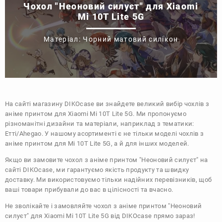
Чохол "Неоновий силуєт" для Xiaomi
Mi 10T Lite 5G
Матеріал: Чорний матовий силікон
На сайті магазину
DIKOcase
ви знайдете великий вибір чохлів з
аніме принтом для Xiaomi Mi 10T Lite 5G. Ми пропонуємо
різноманітні дизайни та матеріали, наприклад з тематики:
Етті/Ahegao
. У нашому асортименті є не тільки моделі чохлів з
аніме принтом для Mi 10T Lite 5G, а й для інших моделей.
Якщо ви замовите чохол з аніме принтом "Неоновий силуєт" на
сайті DIKOcase, ми гарантуємо якість продукту та швидку
доставку. Ми використовуємо тільки надійних перевізників, щоб
ваші товари прибували до вас в цілісності та вчасно.
Не зволікайте і замовляйте чохол з аніме принтом "Неоновий
силуєт" для Xiaomi Mi 10T Lite 5G від DIKOcase прямо зараз!