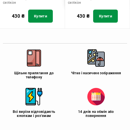
силікон
силікон
430
₴
430
₴
Купити
Купити
Щільне прилягання до
Чітке і насичене зображення
телефону
Всі вирізи відповідають
14 днів на обмін або
кнопкам і роз'ємам
повернення