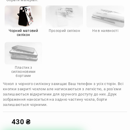
Doogee
Infinix
Sony
Motorola
Чорний матовий
Прозорий силікон
Не в наявності
силікон
Пластик з
силіконовими
бортами
Чохол з чорного силікону захищає Ваш телефон з усіх сторін. Всі
кнопки закриті чохлом але натискаються з легкістю, а роз'єми
залишаються відкритими для зручного доступу до них. Друк
зображення наноситься на задню частину чохла, борти
залишаються чорними.
430
₴