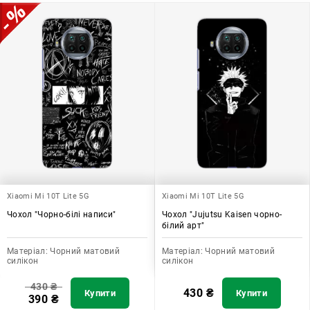
Xiaomi Mi 10T Lite 5G
Xiaomi Mi 10T Lite 5G
Чохол "Чорно-білі написи"
Чохол "Jujutsu Kaisen чорно-
білий арт"
Матеріал:
Чорний матовий
Матеріал:
Чорний матовий
силікон
силікон
430
₴
430
₴
Купити
Купити
390
₴