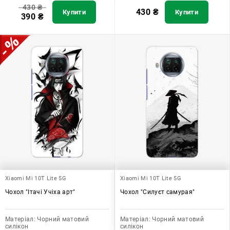
430
₴
430
₴
Купити
Купити
390
₴
Xiaomi Mi 10T Lite 5G
Xiaomi Mi 10T Lite 5G
Чохол "Ітачі Учіха арт"
Чохол "Силуєт самурая"
Матеріал:
Чорний матовий
Матеріал:
Чорний матовий
силікон
силікон