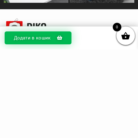
0
Додати в кошик
© DIKOcase 2026
ФОП Карпенко Альона Андріївна
Розділи
Про компанію
Доставка та оплата
Обмін та повернення
Блог