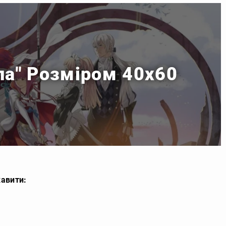
ла" Розміром 40x60
кавити: