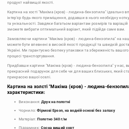
продукт найвищої якості.
Картина на хості "Макіма (кров) - людина-бензопила" ідеально в
інтер'єр будь-якого приміщення, додавши в нього необхідну нотку
та унікальності. Завдяки багатьом варіантам розмірів та варіаці
зможете вибрати оптимальний варіант, який підійде саме вам.
Замовляючи картини "Макіма (кров) - людина-бензопила" на наш
можете бути впевнені в високій якості продукції та швидкій доста
Україні. Ми гарантуємо безпеку упаковки та збереженість вашог
процесі транспортування.
Придбавши картини "Макіма (кров) - людина-бензопила" у нас, в
прекрасний подарунок для себе чи для ваших близьких, який с
прикрасою вашої оселі.
Картина на холсті "Макіма (кров) - людина-бензопила
характеристики:
Виконання:
Друк на полотні
Чорнило:
Фірмові Epson, на водній основі без запаху
Матеріал:
Полотно 340 г/м
Підрамник:
Сосна вищий сорт