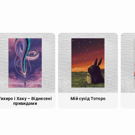
Тихиро і Хаку – Віднесені
Мій сусід Тоторо
привидами