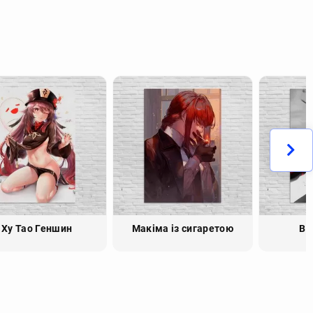
Ху Тао Геншин
Макіма із сигаретою
Bl