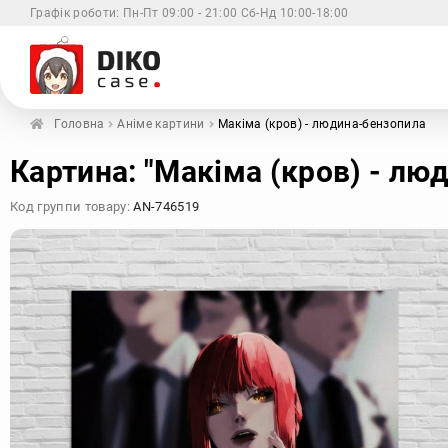
Графік роботи:
Пн-Пт 09:00 - 21:00 Сб-Нд 10:00-18:00
Головна
Аніме картини
Макіма (кров) - людина-бензопила
Xiaomi
Samsung
Apple
Huaw
Картина: "Макіма (кров) - лю
Код группи товару:
AN-746519