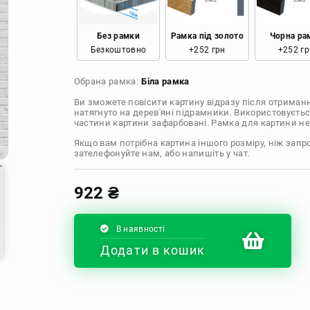
Розмір: 60x60 Ціна: 1290 грн
Без рамки
Рамка під золото
Чорна ра
Безкоштовно
+252 грн
+252 гр
Розмір: 70x70 Ціна: 1550 грн
Обрана рамка:
Біла рамка
Розмір: 80x80 Ціна: 1650 грн
Ви зможете повісити картину відразу після отриман
натягнуто на дерев'яні підрамники. Використовуєтьс
Розмір: 90x90 Ціна: 1800 грн
частини картини зафарбовані. Рамка для картини не
Якщо вам потрібна картина іншого розміру, ніж запр
Розмір: 100x100 Ціна: 2500 грн
зателефонуйте нам, або напишіть у чат.
922
₴
В наявності
Додати в кошик