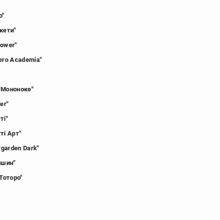
о"
кети"
Power"
ero Academia"
 Мононоке"
er"
ті"
ті Арт"
rgarden Dark"
ншин"
 Тоторо"