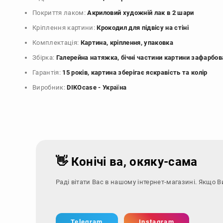
Покриття лаком:
Акриловий художній лак в 2 шари
Кріплення картини:
Крокодил для підвісу на стіні
Комплектація:
Картина, кріплення, упаковка
Збірка:
Галерейна натяжка, бічні частини картини зафарбов
Гарантія:
15 років, картина зберігає яскравість та колір
Виробник:
DIKOcase - Україна
👋 Конічі ва, окяку-сама
Раді вітати Вас в нашому інтернет-магазині. Якщо В
Telegram
Instagram