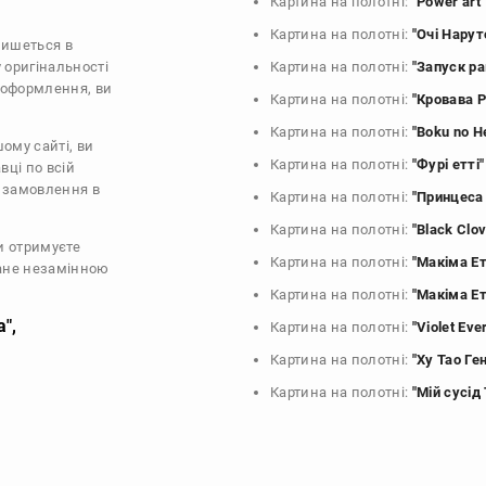
Картина на полотні:
"Power art"
Картина на полотні:
"Очі Нарут
пишеться в
 оригінальності
Картина на полотні:
"Запуск ра
й оформлення, ви
Картина на полотні:
"Кровава 
Картина на полотні:
"Boku no H
ому сайті, ви
Картина на полотні:
"Фурі етті"
вці по всій
о замовлення в
Картина на полотні:
"Принцеса
Картина на полотні:
"Black Clov
и отримуєте
Картина на полотні:
"Макіма Ет
тане незамінною
Картина на полотні:
"Макіма Ет
",
Картина на полотні:
"Violet Eve
Картина на полотні:
"Ху Тао Ге
Картина на полотні:
"Мій сусід