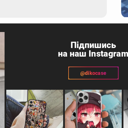
Підпишись
на наш Instagra
@dikocase