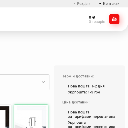
Розділи
Контакти
0
₴
Про компанію
@dikocase
0 товарів
Доставка та оплата
@dikocase
Обмін та повернення
ZTE
OnePlus
Google
Інші
Блог
Термін доставки:
Нова пошта: 1-2 дня
Укрпошта: 1-3 грн
Ціна дсотавки:
Нова пошта
за тарифами перевізника
Укрпошта
за тарифами перевізника