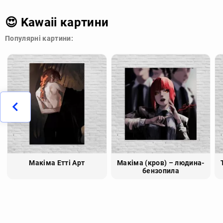
😍 Kawaii картини
Популярні картини:
Макіма Етті Арт
Макіма (кров) – людина-
бензопила