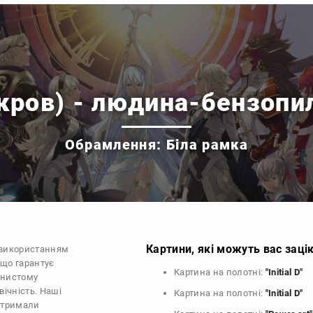
(кров) - людина-бензопи
Обрамлення: Біла рамка
Картини, які можуть вас заці
з використанням
 що гарантує
Картина на полотні:
"Initial D"
рнистому
ічність. Наші
Картина на полотні:
"Initial D"
 отримали