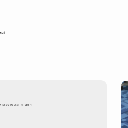
ані
и маєте запитання - зверніться з