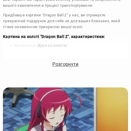
вашого замовлення в процесі транспортування.
Придбавши картини "Dragon Ball Z" у нас, ви отримуєте
прекрасний подарунок для себе чи для ваших близьких, який
стане незамінною прикрасою вашої оселі.
Картина на холсті "Dragon Ball Z", характеристики:
Виконання:
Друк на полотні
Чорнило:
Фірмові Epson, на водній основі без запаху
Матеріал:
Полотно 340 г/м
Розгорнути
Підрамник:
Сосна вищий сорт
Покриття лаком:
Акриловий художній лак в 2 шари
Кріплення картини:
Крокодил для підвісу на стіні
Комплектація:
Картина, кріплення, упаковка
Збірка:
Галерейна натяжка, бічні частини картини
зафарбовані
Гарантія:
15 років, картина зберігає яскравість та колір
Виробник:
DIKOcase - Україна