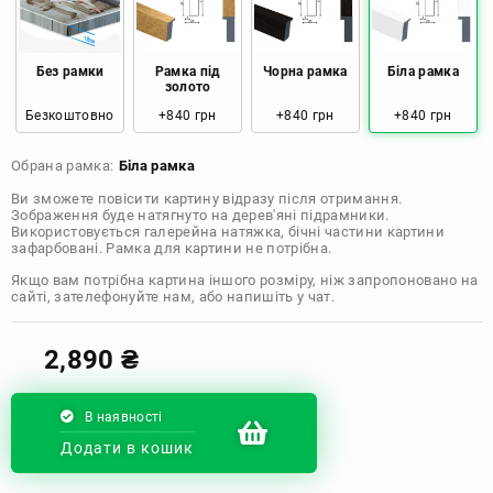
Розмір: 120x80 Ціна: 2050 грн
Без рамки
Рамка під
Чорна рамка
Біла рамка
золото
Безкоштовно
+840 грн
+840 грн
+840 грн
Обрана рамка:
Біла рамка
Ви зможете повісити картину відразу після отримання.
Зображення буде натягнуто на дерев'яні підрамники.
Використовується галерейна натяжка, бічні частини картини
зафарбовані. Рамка для картини не потрібна.
Якщо вам потрібна картина іншого розміру, ніж запропоновано на
сайті, зателефонуйте нам, або напишіть у чат.
2,890
₴
В наявності
Додати в кошик