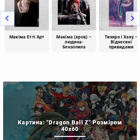
Макіма Етті Арт
Макіма (кров) –
Тихиро і Хаку –
людина-
Віднесені
бензопила
привидами
Картина: "Dragon Ball Z" Розміром
40x60