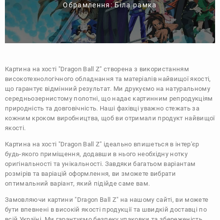
Обрамлення: Біла рамка
Картина на хості "Dragon Ball Z" створена з використанням
високотехнологічного обладнання та матеріалів найвищої якості,
що гарантує відмінний результат. Ми друкуємо на натуральному
середньозернистому полотні, що надає картинним репродукціям
природність та довговічність. Наші фахівці уважно стежать за
кожним кроком виробництва, щоб ви отримали продукт найвищої
якості.
Картина на хості "Dragon Ball Z" ідеально впишеться в інтер'єр
будь-якого приміщення, додавши в нього необхідну нотку
оригінальності та унікальності. Завдяки багатьом варіантам
розмірів та варіацій оформлення, ви зможете вибрати
оптимальний варіант, який підійде саме вам.
Замовляючи картини "Dragon Ball Z" на нашому сайті, ви можете
бути впевнені в високій якості продукції та швидкій доставці по
всій Україні. Ми гарантуємо безпеку упаковки та збереженість