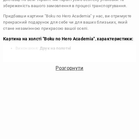
збереженість вашого замовлення в процесі транспортування.
Придбавши картини "Boku no Hero Academia" у нас, ви отримуєте
прекрасний подарунок для себе чи для ваших близьких, який
стане незамінною прикрасою вашої оселі.
Картина на холсті "Boku no Hero Academia", характеристики:
Виконання:
Друк на полотні
Чорнило:
Фірмові Epson, на водній основі без запаху
Матеріал:
Полотно 340 г/м
Розгорнути
Підрамник:
Сосна вищий сорт
Покриття лаком:
Акриловий художній лак в 2 шари
Кріплення картини:
Крокодил для підвісу на стіні
Комплектація:
Картина, кріплення, упаковка
Збірка:
Галерейна натяжка, бічні частини картини
зафарбовані
Гарантія:
15 років, картина зберігає яскравість та колір
Виробник:
DIKOcase - Україна