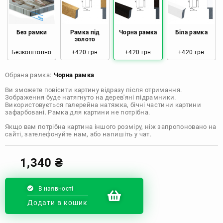
Розмір: 80x120 Ціна: 2050 грн
Без рамки
Рамка під
Чорна рамка
Біла рамка
золото
Безкоштовно
+420 грн
+420 грн
+420 грн
Обрана рамка:
Чорна рамка
Ви зможете повісити картину відразу після отримання.
Зображення буде натягнуто на дерев'яні підрамники.
Використовується галерейна натяжка, бічні частини картини
зафарбовані. Рамка для картини не потрібна.
Якщо вам потрібна картина іншого розміру, ніж запропоновано на
сайті, зателефонуйте нам, або напишіть у чат.
1,340
₴
В наявності
Додати в кошик