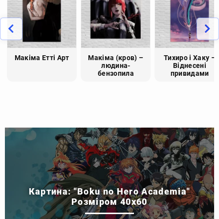
Макіма Етті Арт
Макіма (кров) –
Тихиро і Хаку –
людина-
Віднесені
бензопила
привидами
Картина: "Boku no Hero Academia"
Розміром 40x60