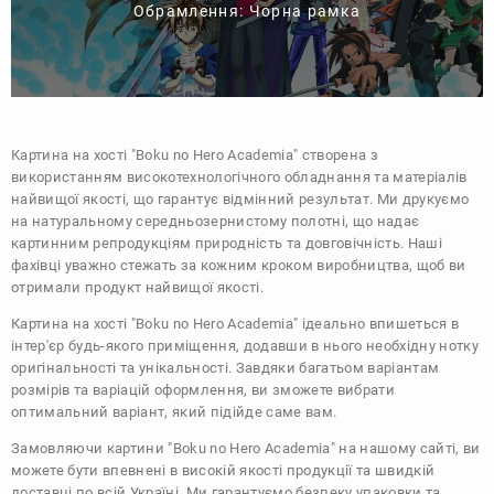
Обрамлення: Чорна рамка
Картина на хості "Boku no Hero Academia" створена з
використанням високотехнологічного обладнання та матеріалів
найвищої якості, що гарантує відмінний результат. Ми друкуємо
на натуральному середньозернистому полотні, що надає
картинним репродукціям природність та довговічність. Наші
фахівці уважно стежать за кожним кроком виробництва, щоб ви
отримали продукт найвищої якості.
Картина на хості "Boku no Hero Academia" ідеально впишеться в
інтер'єр будь-якого приміщення, додавши в нього необхідну нотку
оригінальності та унікальності. Завдяки багатьом варіантам
розмірів та варіацій оформлення, ви зможете вибрати
оптимальний варіант, який підійде саме вам.
Замовляючи картини "Boku no Hero Academia" на нашому сайті, ви
можете бути впевнені в високій якості продукції та швидкій
доставці по всій Україні. Ми гарантуємо безпеку упаковки та