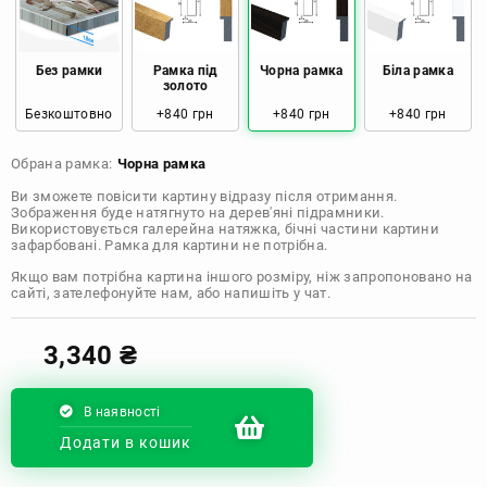
Розмір: 50x50 Ціна: 970 грн
Розмір: 60x60 Ціна: 1290 грн
Без рамки
Рамка під
Чорна рамка
Біла рамка
золото
Безкоштовно
+840 грн
+840 грн
+840 грн
Розмір: 70x70 Ціна: 1550 грн
Обрана рамка:
Чорна рамка
Розмір: 80x80 Ціна: 1650 грн
Ви зможете повісити картину відразу після отримання.
Зображення буде натягнуто на дерев'яні підрамники.
Розмір: 90x90 Ціна: 1800 грн
Використовується галерейна натяжка, бічні частини картини
зафарбовані. Рамка для картини не потрібна.
Розмір: 100x100 Ціна: 2500 грн
Якщо вам потрібна картина іншого розміру, ніж запропоновано на
сайті, зателефонуйте нам, або напишіть у чат.
3,340
₴
В наявності
Додати в кошик