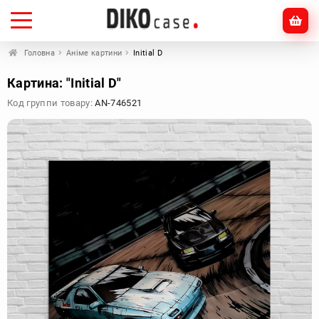
Головна
Аніме картини
Initial D
Картина: "Initial D"
Код группи товару:
AN-746521