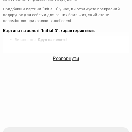
Придбавши картини "Initial D" у нас, ви отримуєте прекрасний
подарунок для себе чи для ваших близьких, який стане
незамінною прикрасою вашої оселі.
Картина на холсті "Initial D", характеристики:
Виконання:
Друк на полотні
Чорнило:
Фірмові Epson, на водній основі без запаху
Матеріал:
Полотно 340 г/м
Розгорнути
Підрамник:
Сосна вищий сорт
Покриття лаком:
Акриловий художній лак в 2 шари
Кріплення картини:
Крокодил для підвісу на стіні
Комплектація:
Картина, кріплення, упаковка
Збірка:
Галерейна натяжка, бічні частини картини
зафарбовані
Гарантія:
15 років, картина зберігає яскравість та колір
Виробник:
DIKOcase - Україна