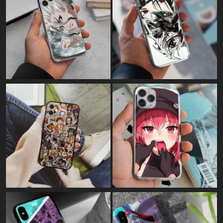
Картина на полотні:
"Тихиро і Хаку - Віднесені привидами"