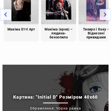
Макіма Етті Арт
Макіма (кров) –
Тихиро і Хаку –
людина-
Віднесені
бензопила
привидами
Картина: "Initial D" Розміром 40x60
Обрамлення: Чорна рамка